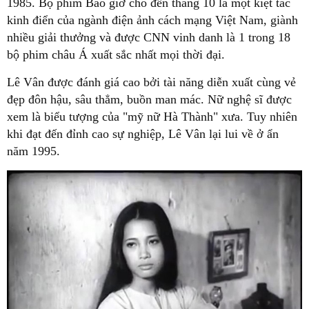
1985. Bộ phim Bao giờ cho đến tháng 10 là một kiệt tác
kinh điển của ngành điện ảnh cách mạng Việt Nam, giành
nhiều giải thưởng và được CNN vinh danh là 1 trong 18
bộ phim châu Á xuất sắc nhất mọi thời đại.
Lê Vân được đánh giá cao bởi tài năng diễn xuất cùng vẻ
đẹp đôn hậu, sâu thẳm, buồn man mác. Nữ nghệ sĩ được
xem là biểu tượng của "mỹ nữ Hà Thành" xưa. Tuy nhiên
khi đạt đến đỉnh cao sự nghiệp, Lê Vân lại lui về ở ẩn
năm 1995.