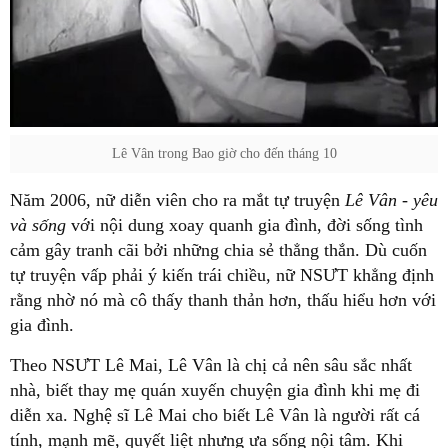
Lê Vân trong Bao giờ cho đến tháng 10
Năm 2006, nữ diễn viên cho ra mắt tự truyện
Lê Vân - yêu
và sống
với nội dung xoay quanh gia đình, đời sống tình
cảm gây tranh cãi bởi những chia sẻ thẳng thắn. Dù cuốn
tự truyện vấp phải ý kiến trái chiều, nữ NSƯT khẳng định
rằng nhờ nó mà cô thấy thanh thản hơn, thấu hiểu hơn với
gia đình.
Theo NSƯT Lê Mai, Lê Vân là chị cả nên sâu sắc nhất
nhà, biết thay mẹ quán xuyến chuyện gia đình khi mẹ đi
diễn xa. Nghệ sĩ Lê Mai cho biết Lê Vân là người rất cá
tính, mạnh mẽ, quyết liệt nhưng ưa sống nội tâm. Khi