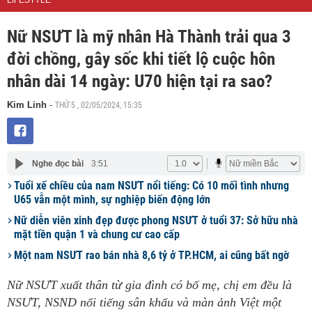
LIFESTYLE
Nữ NSƯT là mỹ nhân Hà Thành trải qua 3
đời chồng, gây sốc khi tiết lộ cuộc hôn
nhân dài 14 ngày: U70 hiện tại ra sao?
THỨ 5 , 02/05/2024, 15:35
Kim Linh
-
Nghe đọc bài
3:51
Tuổi xế chiều của nam NSƯT nổi tiếng: Có 10 mối tình nhưng
U65 vẫn một mình, sự nghiệp biến động lớn
Nữ diễn viên xinh đẹp được phong NSƯT ở tuổi 37: Sở hữu nhà
mặt tiền quận 1 và chung cư cao cấp
Một nam NSƯT rao bán nhà 8,6 tỷ ở TP.HCM, ai cũng bất ngờ
Nữ NSƯT xuất thân từ gia đình có bố mẹ, chị em đều là
NSƯT, NSND nổi tiếng sân khấu và màn ảnh Việt một