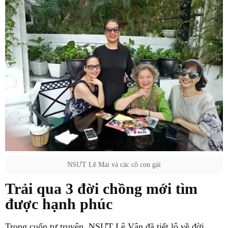
NSƯT Lê Mai và các cô con gái
Trải qua 3 đời chồng mới tìm
được hạnh phúc
Trong cuốn tự truyện, NSƯT Lê Vân đã tiết lộ về đời