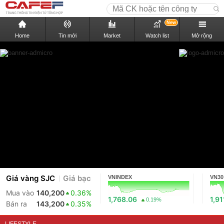
New
Home
Tin mới
Market
Watch list
Mở rộng
Giá vàng SJC
Giá bạc
VNINDEX
VN30
Mua vào
140,200
0.36%
1,768.06
1,91
0.19%
Bán ra
143,200
0.35%