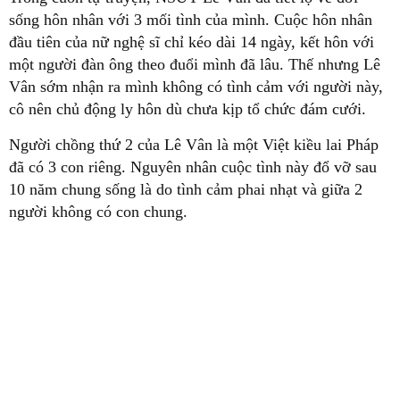
sống hôn nhân với 3 mối tình của mình. Cuộc hôn nhân
đầu tiên của nữ nghệ sĩ chỉ kéo dài 14 ngày, kết hôn với
một người đàn ông theo đuổi mình đã lâu. Thế nhưng Lê
Vân sớm nhận ra mình không có tình cảm với người này,
cô nên chủ động ly hôn dù chưa kịp tổ chức đám cưới.
Người chồng thứ 2 của Lê Vân là một Việt kiều lai Pháp
đã có 3 con riêng. Nguyên nhân cuộc tình này đổ vỡ sau
10 năm chung sống là do tình cảm phai nhạt và giữa 2
người không có con chung.
Đến cuộc hôn nhân thứ 3, nữ NSƯT mới tìm được "bến
đỗ" của cuộc đời mình khi kết hôn với một người đàn ông
Hà Lan. Cả hai có với nhau 2 người con và Lê Vân theo
chồng ra nước ngoài định cư.