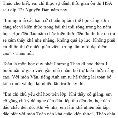
Thảo cho biết, em chỉ thực sự dành thời gian ôn thi HSA
sau dịp Tết Nguyên Đán năm nay.
“Em nghĩ là các bạn cứ chuẩn bị tâm thế học càng sớm
càng tốt vì kiến thức trong bài thi trải rộng trong ba năm
học. Học đến đâu nắm chắc kiến thức đến đó thì lúc ôn thi
sẽ cảm thấy khá nhẹ nhàng, không quá áp lực. Không phải
cứ đi ôn thi ở nhiều giáo viên, trung tâm mới đạt điểm
cao” - Thảo nói.
Toán là môn học duy nhất Phương Thảo đi học thêm 1
buổi/tuần ở giáo viên gần nhà nhằm bổ trợ kiến thức nâng
cao. Với môn Văn, tiếng Anh em tự hệ thống lại toàn bộ
kiến thức và đọc lại nhiều lần trước kỳ thi.
“Em chỉ chủ yếu chỉ học trên lớp. Khi thầy cô giảng, em
cố gắng chú ý để nghe đến đâu tiếp thu đến đó, học đến
đâu chắc đến đó. Khi về nhà, em làm khá nhiều bài tập,
đặc biệt với môn Toán nên khá chắc kiến thức”, Thảo chia