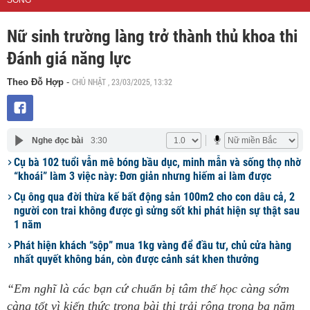
SỐNG
Nữ sinh trường làng trở thành thủ khoa thi
Đánh giá năng lực
CHỦ NHẬT , 23/03/2025, 13:32
Theo Đỗ Hợp
-
Nghe đọc bài
3:30
Cụ bà 102 tuổi vẫn mê bóng bầu dục, minh mẫn và sống thọ nhờ
“khoái” làm 3 việc này: Đơn giản nhưng hiếm ai làm được
Cụ ông qua đời thừa kế bất động sản 100m2 cho con dâu cả, 2
người con trai không được gì sửng sốt khi phát hiện sự thật sau
1 năm
Phát hiện khách “sộp” mua 1kg vàng để đầu tư, chủ cửa hàng
nhất quyết không bán, còn được cảnh sát khen thưởng
“Em nghĩ là các bạn cứ chuẩn bị tâm thế học càng sớm
càng tốt vì kiến thức trong bài thi trải rộng trong ba năm