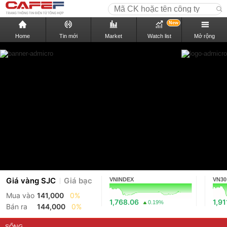
New
Home
Tin mới
Market
Watch list
Mở rộng
Giá vàng SJC
Giá bạc
VNINDEX
VN30
Mua vào
141,000
0%
1,768.06
1,91
0.19%
Bán ra
144,000
0%