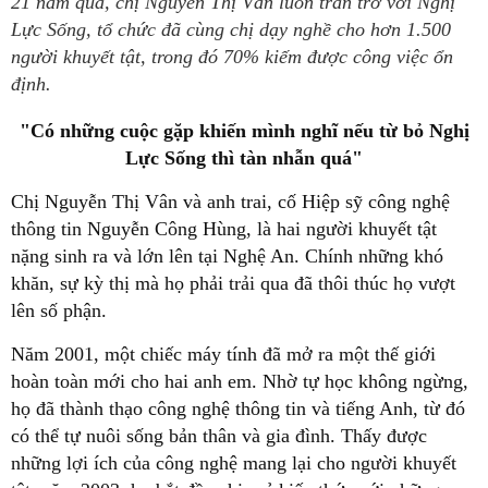
21 năm qua, chị Nguyễn Thị Vân luôn trăn trở với Nghị
Lực Sống, tổ chức đã cùng chị dạy nghề cho hơn 1.500
người khuyết tật, trong đó 70% kiếm được công việc ổn
định.
"Có những cuộc gặp khiến mình nghĩ nếu từ bỏ Nghị
Lực Sống thì tàn nhẫn quá"
Chị Nguyễn Thị Vân và anh trai, cố Hiệp sỹ công nghệ
thông tin Nguyễn Công Hùng, là hai người khuyết tật
nặng sinh ra và lớn lên tại Nghệ An. Chính những khó
khăn, sự kỳ thị mà họ phải trải qua đã thôi thúc họ vượt
lên số phận.
Năm 2001, một chiếc máy tính đã mở ra một thế giới
hoàn toàn mới cho hai anh em. Nhờ tự học không ngừng,
họ đã thành thạo công nghệ thông tin và tiếng Anh, từ đó
có thể tự nuôi sống bản thân và gia đình. Thấy được
những lợi ích của công nghệ mang lại cho người khuyết