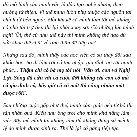
đó mô hình của mình vẫn là đào tạo nghề nhưng theo
hướng từ thiện. Vì thế mình luôn phụ thuộc các nguồn tài
chính từ bên ngoài. Đôi khi kể cả mình làm tốt mà không
có nhà tài trợ tiếp thì lại phải xoay sở. Có những lúc mình
nghĩ 'Ôi, thế cứ như thế này thì mình không thể nào đủ
sức khỏe thể chất và tinh thần để tiếp tục'.
Nhưng sau đó, mình thấy các học viên có sự thay đổi sau
khóa học, họ đi làm rồi có thu nhập, gia đình họ rất hạnh
phúc...
Thậm chí có bà mẹ tới nói 'Vân ơi, con và Nghị
Lực Sống đã cứu vớt cả cuộc đời không chỉ con cô mà
cả gia đình cô, bây giờ cô có mất thì cũng nhắm mắt
được rồi!'.
Sau những cuộc gặp như thế, mình cảm giác nếu từ bỏ thì
tàn nhẫn quá. Kiểu như ông trời cho mình khả năng làm
việc đấy mà mình lại không làm thì không đúng sứ mệnh,
lý do mình được sinh ra. Thế là lại cố gắng tiếp tục.