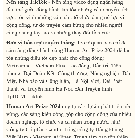
Nền tảng TikTok
- Nền tảng video dạng ngắn hàng
đầu thế giới, đồng hành lan tỏa những câu chuyện tích
cực, tôn vinh những cá nhân, tổ chức đang nỗ lực vì
cộng đồng, từ đó truyền cảm hứng cho nhiều người
cùng chung tay tạo ra những thay đổi tích cực
Đơn vị bảo trợ truyền thông
: 13 cơ quan báo chí đã
sẵn sàng đồng hành cùng Human Act Prize 2024 để lan
tỏa những điều tốt đẹp nhất cho cộng đồng:
Vietnamnet, Vietnam Plus, Lao động, Dân trí, Tiền
phong, Đại Đoàn Kết, Công thương, Nông nghiệp, Dân
Việt, Nhà báo và Công luận, Hà Nội Mới, Đài Phát
thanh và Truyền hình Hà Nội, Đài Truyền hình
TpHCM, Tiktok
Human Act Prize 2024
quy tụ các dự án phát triển bền
vững, các sáng kiến đóng góp cho cộng đồng của nhiều
doanh nghiệp, tổ chức và cá nhân trong nước, như
Công ty Cổ phần Canifa, Tổng công ty Hàng không
Việt Nam - Vietnam Airlines, Trung tâm bảo tồn thiên