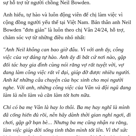
sự hỗ trợ từ người chồng Neil Bowden.
Anh hiểu, tự hào và luôn động viên để chị làm việc vì
cộng đồng người yếu thế tại Việt Nam. Bản thân anh Neil
Bowden "đơn giản" là luôn theo chị Vân 24/24, hỗ trợ,
chăm sóc vợ từ những điều nhỏ nhất:
"Anh Neil không can bao giờ đâu. Vì với anh ấy, công
việc của vợ đáng tự hào. Anh ấy đi bất cứ nơi nào, gặp
đối tác hay gia đình cùng nói rằng vợ rất tuyệt vời, vợ
đang làm công việc rất vĩ đại, giúp đỡ được nhiều người.
Anh kể những câu chuyện của học sinh cho mọi người
nghe. Với anh, những công việc của Vân và đội ngũ đang
làm là nên làm và cần làm tốt hơn nữa.
Chỉ có ba mẹ Vân là hay lo thôi. Ba mẹ hay nghĩ là mình
đã cống hiến đủ rồi, nên hãy dành thời gian nghỉ ngơi, đi
chơi, gặp gỡ bạn bè... Nhưng ba mẹ cũng nhận ra rằng,
làm việc giúp đời sống tinh thần mình tốt lên. Vì thế sức