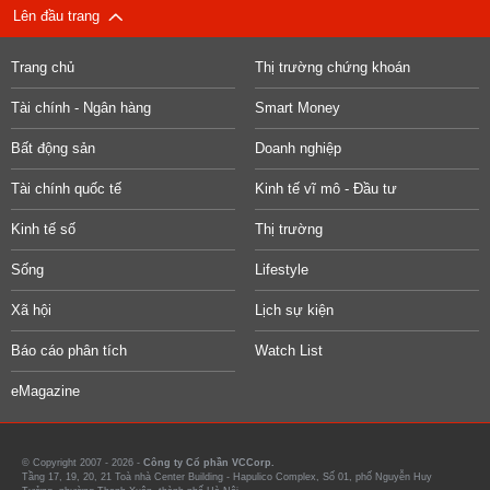
Lên đầu trang
Trang chủ
Thị trường chứng khoán
Tài chính - Ngân hàng
Smart Money
Bất động sản
Doanh nghiệp
Tài chính quốc tế
Kinh tế vĩ mô - Đầu tư
Kinh tế số
Thị trường
Sống
Lifestyle
Xã hội
Lịch sự kiện
Báo cáo phân tích
Watch List
eMagazine
© Copyright 2007 - 2026 -
Công ty Cổ phần VCCorp.
Tầng 17, 19, 20, 21 Toà nhà Center Building - Hapulico Complex, Số 01, phố Nguyễn Huy