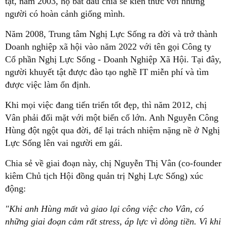
tật, năm 2003, họ bắt đầu chia sẻ kiến thức với những
người có hoàn cảnh giống mình.
Năm 2008, Trung tâm Nghị Lực Sống ra đời và trở thành
Doanh nghiệp xã hội vào năm 2022 với tên gọi Công ty
Cổ phần Nghị Lực Sống - Doanh Nghiệp Xã Hội. Tại đây,
người khuyết tật được đào tạo nghề IT miễn phí và tìm
được việc làm ổn định.
Khi mọi việc đang tiến triển tốt đẹp, thì năm 2012, chị
Vân phải đối mặt với một biến cố lớn. Anh Nguyễn Công
Hùng đột ngột qua đời, để lại trách nhiệm nặng nề ở Nghị
Lực Sống lên vai người em gái.
Chia sẻ về giai đoạn này, chị Nguyễn Thị Vân (co-founder
kiêm Chủ tịch Hội đồng quản trị Nghị Lực Sống) xúc
động:
"Khi anh Hùng mất và giao lại công việc cho Vân, có
những giai đoạn cảm rất stress, áp lực vì dòng tiền. Vì khi