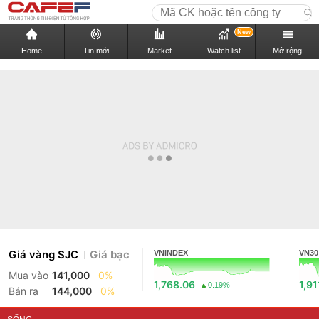
New
Home
Tin mới
Market
Watch list
Mở rộng
Giá vàng SJC
Giá bạc
VNINDEX
VN30
Mua vào
141,000
0%
1,768.06
1,91
0.19%
Bán ra
144,000
0%