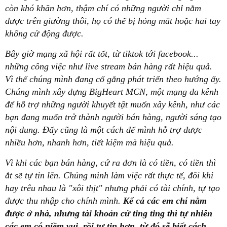
còn khó khăn hơn, thậm chí có những người chỉ nằm
được trên giường thôi, họ có thể bị hỏng mắt hoặc hai tay
không cử động được.
Bây giờ mạng xã hội rất tốt, từ tiktok tới facebook...
những công việc như live stream bán hàng rất hiệu quả.
Vì thế chúng mình đang cố gắng phát triển theo hướng ấy.
Chúng mình xây dựng BigHeart MCN, một mạng đa kênh
để hỗ trợ những người khuyết tật muốn xây kênh, như các
bạn đang muốn trở thành người bán hàng, người sáng tạo
nội dung. Đấy cũng là một cách để mình hỗ trợ được
nhiều hơn, nhanh hơn, tiết kiệm mà hiệu quả.
Vì khi các bạn bán hàng, cứ ra đơn là có tiền, có tiền thì
ắt sẽ tự tin lên. Chúng mình làm việc rất thực tế, đôi khi
hay trêu nhau là "xôi thịt" nhưng phải có tài chính, tự tạo
được thu nhập cho chính mình.
Kể cả các em chỉ nằm
được ở nhà, nhưng tài khoản cứ ting ting thì tự nhiên
các em có niềm vui, rồi tự tin hơn, từ đó sẽ biết cách