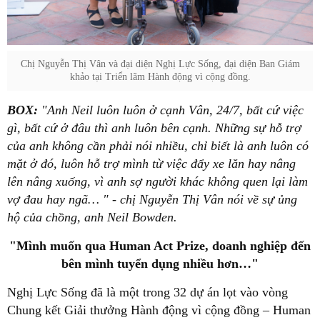
Chị Nguyễn Thị Vân và đại diện Nghị Lực Sống, đại diện Ban Giám
khảo tại Triển lãm Hành động vì cộng đồng.
BOX:
"Anh Neil luôn luôn ở cạnh Vân, 24/7, bất cứ việc
gì, bất cứ ở đâu thì anh luôn bên cạnh. Những sự hỗ trợ
của anh không cần phải nói nhiều, chỉ biết là anh luôn có
mặt ở đó, luôn hỗ trợ mình từ việc đẩy xe lăn hay nâng
lên nâng xuống, vì anh sợ người khác không quen lại làm
vợ đau hay ngã… " - chị Nguyễn Thị Vân nói về sự ủng
hộ của chồng, anh Neil Bowden.
"Mình muốn qua Human Act Prize, doanh nghiệp đến
bên mình tuyển dụng nhiều hơn…"
Nghị Lực Sống đã là một trong 32 dự án lọt vào vòng
Chung kết Giải thưởng Hành động vì cộng đồng – Human