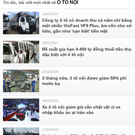
Ô TÔ NỘI
Tin tức, bài viết mới nhất về
11/01/2024
Công ty ô tô có doanh thu cả năm chỉ bằng
một chiếc VinFast VF9 Plus, âm vốn chủ sở
hữu, gần như 'cạn kiệt' tiền mặt
19/11/2021
Đề xuất gia hạn 4.400 tỷ đồng thuế tiêu thụ
đặc biệt với ô tô nội
01/06/2020
2 tháng nữa, ô tô nội được giảm 50% phí
trước bạ
08/12/2019
Xe ô tô nội giảm giá vẫn chật vật vì xe
nhập khẩu ào ạt tràn vào
17/10/2019