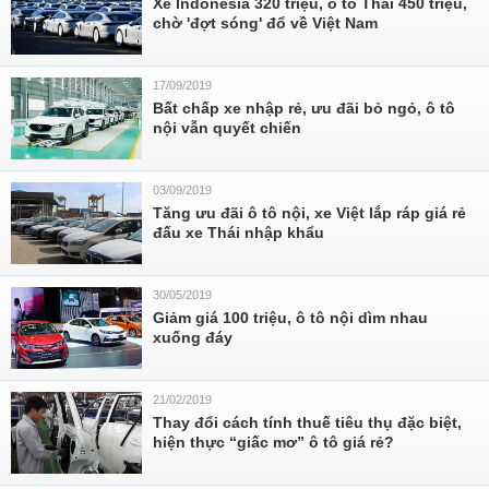
Xe Indonesia 320 triệu, ô tô Thái 450 triệu,
chờ 'đợt sóng' đổ về Việt Nam
17/09/2019
Bất chấp xe nhập rẻ, ưu đãi bỏ ngỏ, ô tô
nội vẫn quyết chiến
03/09/2019
Tăng ưu đãi ô tô nội, xe Việt lắp ráp giá rẻ
đấu xe Thái nhập khẩu
30/05/2019
Giảm giá 100 triệu, ô tô nội dìm nhau
xuống đáy
21/02/2019
Thay đổi cách tính thuế tiêu thụ đặc biệt,
hiện thực “giấc mơ” ô tô giá rẻ?