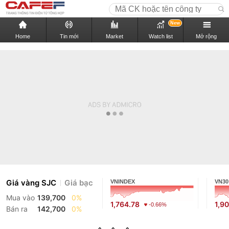
New
Home
Tin mới
Market
Watch list
Mở rộng
Giá vàng SJC
Giá bạc
VNINDEX
VN30
Mua vào
139,700
0%
1,764.78
1,9
-0.66%
Bán ra
142,700
0%