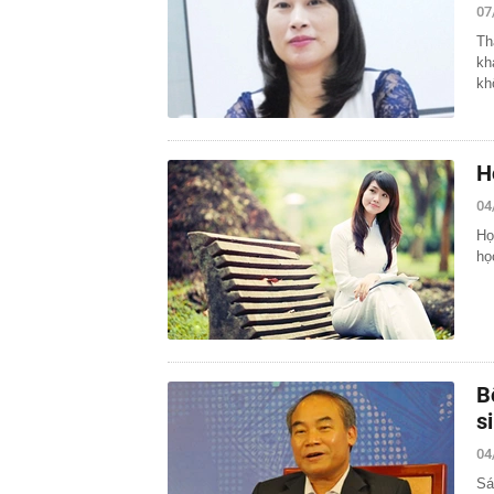
07
Th
kh
kh
H
04
Họ
họ
B
s
04
Sá