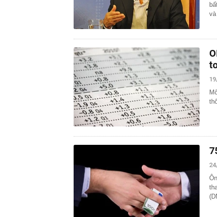
bấ
và
O
t
19
Mố
th
7
24
Ôn
th
(D