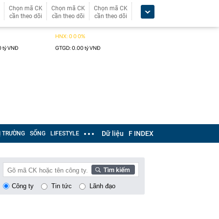
Chọn mã CK
Chọn mã CK
Chọn mã CK
cần theo dõi
cần theo dõi
cần theo dõi
Dữ liệu
F INDEX
Ị TRƯỜNG
SỐNG
LIFESTYLE
Công ty
Tin tức
Lãnh đạo