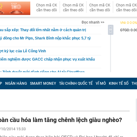
Chọn mã CK
Chọn mã CK
Chọn mã CK
Chọn mã CK
cần theo dõi
cần theo dõi
cần theo dõi
cần theo dõi
Đọc nhanh >>
u sắp xếp: Thay đổi lớn nhất nằm ở cách quản trị
tỷ đồng cho Mr Pips, Shark Bình nộp khắc phục 5,7 tỷ
t kỷ lục của Lê Công Vinh
kiểm nghiệm được GACC chấp nhận phục vụ xuất khẩu
: Trình duyệt mới dành riêng cho AI từ Cloudflare
ghiệp của Huấn Hoa Hồng không hoạt động tại địa chỉ
P
NGÂN HÀNG
SMART MONEY
TÀI CHÍNH QUỐC TẾ
VĨ MÔ
KINH TẾ SỐ
TH
i thác cát trái phép thu lợi hàng tỷ đồng
oại bánh khách trả tiền mua lẻ nhưng người bán cương
 lý do nằm ngay trong cái tên
t tâm đóng điện 14 dự án khu vực phía nam trong 5
oàn cầu hóa làm tăng chênh lệch giàu nghèo?
ăm
căn nhà, cặp vợ chồng bất ngờ đào trúng kho báu
/10/2014 15:33
 đời hơn 300 năm, được đấu giá gần 27 tỷ đồng