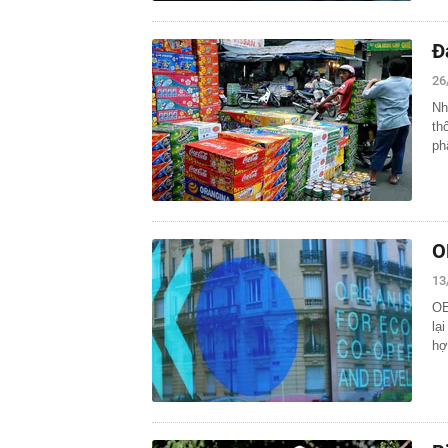
Đ
26
Nh
th
ph
O
13
OE
lạ
hợ