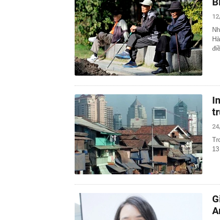
B
12
Nh
Hà
đi
I
t
24
Tr
13
G
A