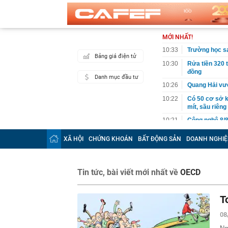
MỚI NHẤT!
10:33
Trường học sa
Bảng giá điện tử
10:30
Rửa tiền 320 
đồng
Danh mục đầu tư
10:26
Quang Hải vượ
10:22
Có 50 cơ sở 
mít, sầu riêng
10:21
Công nghệ 8/8
10:19
Nhiều doanh n
XÃ HỘI
CHỨNG KHOÁN
BẤT ĐỘNG SẢN
DOANH NGHIỆ
đăng ký
10:16
Đường dây kha
10:12
Việt Nam có l
Tin tức, bài viết mới nhất về
OECD
quyết từ chối,
10:10
Dồn lực, quyế
T
tháng cuối n
10:05
Thay sàn bếp 
08
'khủng': Tuổi