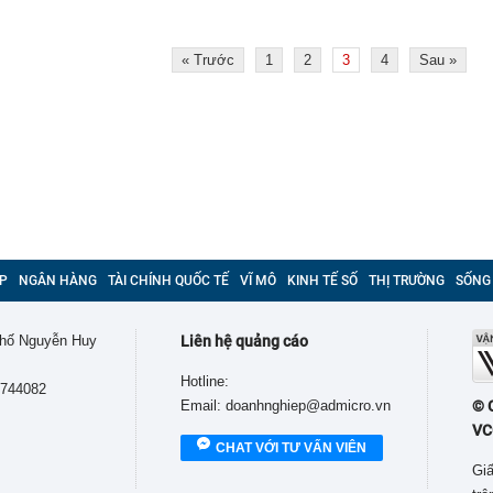
« Trước
1
2
3
4
Sau »
P
NGÂN HÀNG
TÀI CHÍNH QUỐC TẾ
VĨ MÔ
KINH TẾ SỐ
THỊ TRƯỜNG
SỐNG
 phố Nguyễn Huy
Liên hệ quảng cáo
Hotline:
9744082
Email: doanhnghiep@admicro.vn
© 
VC
CHAT VỚI TƯ VẤN VIÊN
Giấ