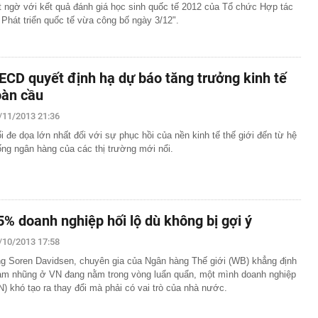
t ngờ với kết quả đánh giá học sinh quốc tế 2012 của Tổ chức Hợp tác
 Phát triển quốc tế vừa công bố ngày 3/12".
ECD quyết định hạ dự báo tăng trưởng kinh tế
oàn cầu
/11/2013 21:36
i đe dọa lớn nhất đối với sự phục hồi của nền kinh tế thế giới đến từ hệ
ống ngân hàng của các thị trường mới nổi.
5% doanh nghiệp hối lộ dù không bị gợi ý
/10/2013 17:58
g Soren Davidsen, chuyên gia của Ngân hàng Thế giới (WB) khẳng định
am nhũng ở VN đang nằm trong vòng luẩn quẩn, một mình doanh nghiệp
N) khó tạo ra thay đổi mà phải có vai trò của nhà nước.