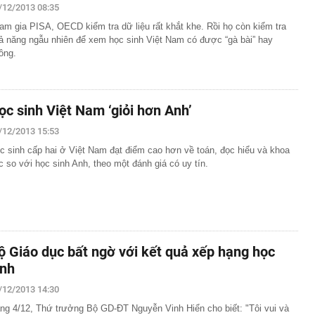
/12/2013 08:35
am gia PISA, OECD kiểm tra dữ liệu rất khắt khe. Rồi họ còn kiểm tra
ả năng ngẫu nhiên để xem học sinh Việt Nam có được “gà bài” hay
ông.
ọc sinh Việt Nam ‘giỏi hơn Anh’
/12/2013 15:53
c sinh cấp hai ở Việt Nam đạt điểm cao hơn về toán, đọc hiểu và khoa
c so với học sinh Anh, theo một đánh giá có uy tín.
ộ Giáo dục bất ngờ với kết quả xếp hạng học
inh
/12/2013 14:30
ng 4/12, Thứ trưởng Bộ GD-ĐT Nguyễn Vinh Hiển cho biết: "Tôi vui và