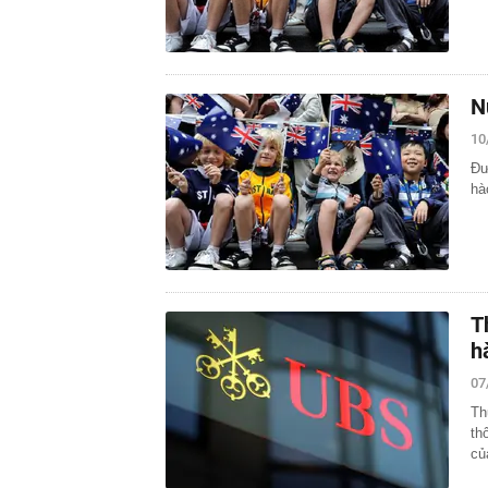
N
10
Đư
hà
T
h
07
Th
th
củ