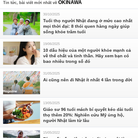
OKINAWA
Tin tức, bài viết mới nhất về
30/10/2025
Tuổi thọ người Nhật đang ở mức cao nhất
mọi thời đại: 8 thói quen hàng ngày giúp
sống khỏe trăm tuổi
19/06/2025
10 dấu hiệu của một người khỏe mạnh cả
về thể chất và tinh thần. Hãy xem bạn có
bao nhiêu trong số đó
31/05/2025
Ai cũng nên đi Nhật ít nhất 4 lần trong đời
13/05/2025
Giáo sư 96 tuổi mách bí quyết kéo dài tuổi
thọ thêm 20%: Nghiên cứu Mỹ ủng hộ,
người Nhật làm từ lâu
15/05/2022