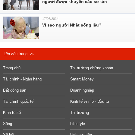
người được khuyến cáo sơ tán
17/06/2014
Vì sao người Nhật sống lâu?
Lên đầu trang
Trang chủ
Thị trường chứng khoán
Tài chính - Ngân hàng
Smart Money
Bất động sản
Doanh nghiệp
Tài chính quốc tế
Kinh tế vĩ mô - Đầu tư
Kinh tế số
Thị trường
Sống
Lifestyle
Xã hội
Lịch sự kiện