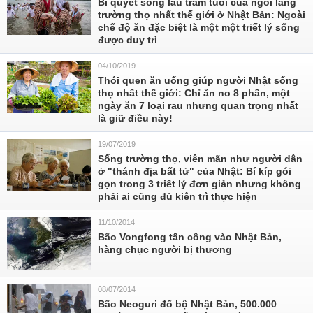
Bí quyết sống lâu trăm tuổi của ngôi làng
trường thọ nhất thế giới ở Nhật Bản: Ngoài
chế độ ăn đặc biệt là một một triết lý sống
được duy trì
04/10/2019
Thói quen ăn uống giúp người Nhật sống
thọ nhất thế giới: Chỉ ăn no 8 phần, một
ngày ăn 7 loại rau nhưng quan trọng nhất
là giữ điều này!
19/07/2019
Sống trường thọ, viên mãn như người dân
ở "thánh địa bất tử" của Nhật: Bí kíp gói
gọn trong 3 triết lý đơn giản nhưng không
phải ai cũng đủ kiên trì thực hiện
11/10/2014
Bão Vongfong tấn công vào Nhật Bản,
hàng chục người bị thương
08/07/2014
Bão Neoguri đổ bộ Nhật Bản, 500.000