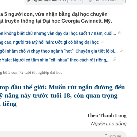
iấu trong đề thi
, vàng miếng ngày 8/8 tại SJC, Bảo Tín Minh Châu, Bảo
của 5 người con, vừa nhận bằng đại học chuyên
 DOJI, Phú Quý
 truyền thông tại Đại học Georgia Gwinnett, Mỹ.
bất ngờ bị đe dọa trước một đối thủ mới: Giá rẻ hơn hẳn,
g chốt đơn
ên không biết chữ nhưng vẫn dạy đại học suốt 17 năm, cuối...
 nhà miền Tây: Rộng thênh thang không thấy điểm dừng,
g cao, người trẻ Mỹ hối hận: Ước gì có bằng đại học
óc nào cũng quá wow
Đòn bẩy mở rộng không gian phát triển phía Bắc Thủ đô
gồi nhầm chỗ vì chạy theo ngành “hot”: Chuyên gia tiết lộ bí...
n Bắc: Trải qua cuộc "Cuộc đại phẫu" không gây mê,
Yale: Người có tầm nhìn "cãi nhau" theo cách rất riêng,...
valand nỗ lực từng ngày để "sòng phẳng" với niềm tin của
g bố 5 con, 72 tuổi tốt nghiệp đại học
m 2 bánh khi đỗ trong khu đô thị ở Hà Nội: Chủ xe lên
top đầu thế giới: Muốn rút ngắn đường đến
ỹ thông qua dự luật áp thuế lên tới 100% với nước mua
ỹ năng này trước tuổi 18, còn quan trọng
ng xảy ra với Bamboo Airways?
 tiếng
 đô thị sinh thái 2 tỷ USD có 11km ven sông khiến MC Mai
ng” ngay trên sóng livestream
Theo Thanh Long
Người Lao động
Copy link