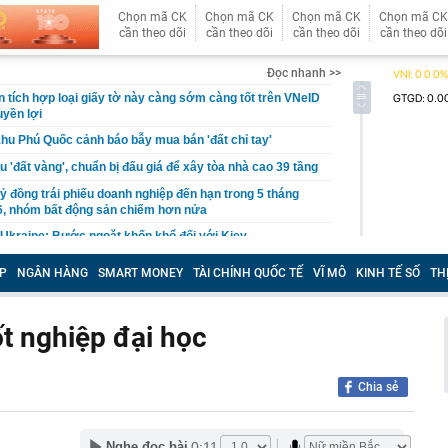
Chọn mã CK
Chọn mã CK
Chọn mã CK
Chọn mã CK
cần theo dõi
cần theo dõi
cần theo dõi
cần theo dõi
Đọc nhanh >>
 tích hợp loại giấy tờ này càng sớm càng tốt trên VNeID
yền lợi
khu Phú Quốc cảnh báo bẫy mua bán 'đất chỉ tay'
u 'đất vàng', chuẩn bị đấu giá để xây tòa nhà cao 39 tầng
ỷ đồng trái phiếu doanh nghiệp đến hạn trong 5 tháng
6, nhóm bất động sản chiếm hơn nửa
Ukraine: Bước ngoặt khốn khổ đối với Kiev
u Công nghệ cao tỉnh Hưng Yên
P
NGÂN HÀNG
SMART MONEY
TÀI CHÍNH QUỐC TẾ
VĨ MÔ
KINH TẾ SỐ
TH
sai doanh thu, hóa đơn của người bán cho cơ quan
 người đó chịu trách nhiệm
ốt nghiệp đại học
u chân” dòng tiền ngoại âm thầm đổ hàng nghìn tỷ vào
Việt Nam
7 được gọi là ngày đặc biệt nhất của thế kỷ XXI?
Chia sẻ
tra xấp tiền mặt 20.000.000 đồng nằm chỏng chơ trên
đàn ông SN 1984 phải làm việc với cơ quan chức năng
iện 32/35 sinh viên trong lớp dùng AI làm bài chỉ nhờ
0:11
Nghe đọc bài