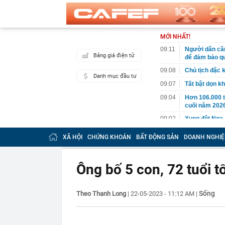
MỚI NHẤT!
09:11
Người dân cần
Bảng giá điện tử
để đảm bảo qu
09:08
Chủ tịch đặc 
Danh mục đầu tư
09:07
Tất bật dọn kh
09:04
Hơn 106.000 t
cuối năm 202
09:02
Xung đột Nga-
09:00
Thành lập Kh
XÃ HỘI
CHỨNG KHOÁN
BẤT ĐỘNG SẢN
DOANH NGHIỆ
08:58
Sàn TMĐT gửi 
thuế: Ai sai -
Ông bố 5 con, 72 tuổi t
08:56
Xuất hiện “dấ
chứng khoán 
08:56
Vì sao 2/8/202
Sống
Theo Thanh Long
|
22-05-2023 - 11:12 AM
|
08:51
Công an điều 
đường, người 
08:45
Giáo sư phát h