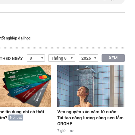
 tốt nghiệp đại học
XEM
 THEO NGÀY
hẻ tín dụng chỉ có thời
Vẹn nguyên xúc cảm từ nước:
năm?
Tái tạo năng lượng cùng sen tắm
Nổi bật
GROHE
7 giờ trước