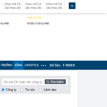
Chọn mã CK
Chọn mã CK
Chọn mã CK
cần theo dõi
cần theo dõi
cần theo dõi
Dữ liệu
F INDEX
Ị TRƯỜNG
SỐNG
LIFESTYLE
Công ty
Tin tức
Lãnh đạo