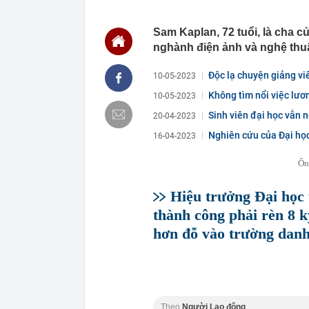
một từ “bẫy” g
08:39
Giá vàng nhẫn
Sam Kaplan, 72 tuổi, là cha 
Tín Mạnh Hải,
nghành điện ảnh và nghệ thuật
08:38
Gạo Thái Lan 
Mỹ tăng cườn
Độc lạ chuyện giảng vi
10-05-2023
08:35
Phát ghen với
Không tìm nổi việc lươn
camera lia g
10-05-2023
08:35
Vành đai 3 - 
Sinh viên đại học vẫn n
20-04-2023
08:26
CEO Dương Vă
Nghiên cứu của Đại học 
16-04-2023
giờ là lúc No
khách hàng
Ôn
08:25
Vụ ô tô bị trộ
tiếng
Hiệu trưởng Đại học 
08:25
Thượng viện M
thành công phải rèn 8 k
dầu khí Nga
08:20
Chuyện gì đa
hơn đỗ vào trường danh
08:18
Toàn cảnh đại
Ngọc “phải lò
Theo
Người Lao động