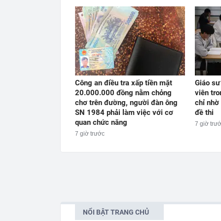
Công an điều tra xấp tiền mặt
Giáo sư
20.000.000 đồng nằm chỏng
viên tr
chơ trên đường, người đàn ông
chỉ nhờ
SN 1984 phải làm việc với cơ
đề thi
quan chức năng
7 giờ trư
7 giờ trước
NỔI BẬT TRANG CHỦ