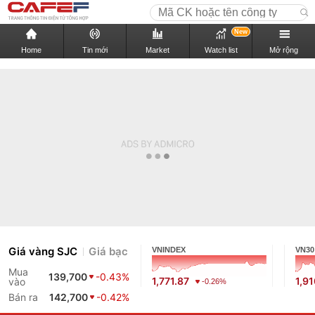
New
Home
Tin mới
Market
Watch list
Mở rộng
Giá vàng SJC
Giá bạc
VNINDEX
VN30
Mua
139,700
-0.43%
1,771.87
1,9
vào
-0.26%
Bán ra
142,700
-0.42%