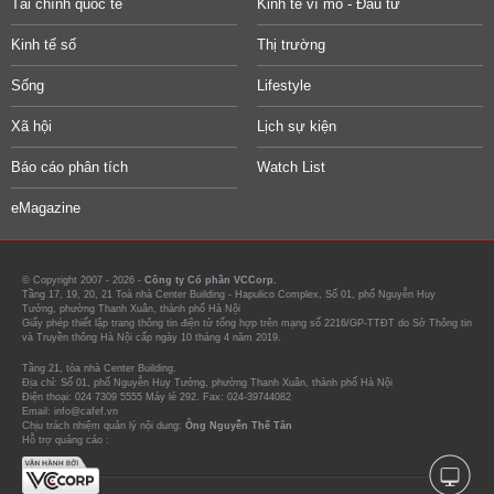
Tài chính quốc tế
Kinh tế vĩ mô - Đầu tư
Kinh tế số
Thị trường
Sống
Lifestyle
Xã hội
Lịch sự kiện
Báo cáo phân tích
Watch List
eMagazine
© Copyright 2007 - 2026 -
Công ty Cổ phần VCCorp.
Tầng 17, 19, 20, 21 Toà nhà Center Building - Hapulico Complex, Số 01, phố Nguyễn Huy
Tưởng, phường Thanh Xuân, thành phố Hà Nội
Giấy phép thiết lập trang thông tin điện tử tổng hợp trên mạng số 2216/GP-TTĐT do Sở Thông tin
và Truyền thông Hà Nội cấp ngày 10 tháng 4 năm 2019.
Tầng 21, tòa nhà Center Building.
Địa chỉ: Số 01, phố Nguyễn Huy Tưởng, phường Thanh Xuân, thành phố Hà Nội
Điện thoại: 024 7309 5555 Máy lẻ 292. Fax: 024-39744082
Email: info@cafef.vn
Chịu trách nhiệm quản lý nội dung:
Ông Nguyễn Thế Tân
Hỗ trợ quảng cáo :