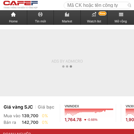
New
Home
Tin mới
Market
Watch list
Mở rộng
Giá vàng SJC
Giá bạc
VNINDEX
VN30
Mua vào
139,700
0%
1,764.78
1,9
-0.66%
Bán ra
142,700
0%