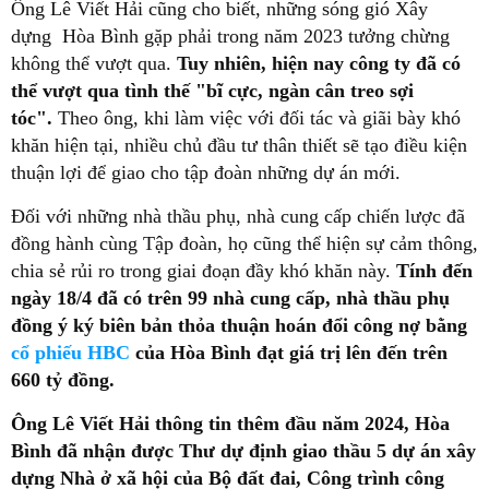
Ông Lê Viết Hải cũng cho biết, những sóng gió Xây
dựng Hòa Bình gặp phải trong năm 2023 tưởng chừng
không thể vượt qua.
Tuy nhiên, hiện nay công ty đã có
thể vượt qua tình thế "bĩ cực, ngàn cân treo sợi
tóc".
Theo ông, khi làm việc với đối tác và giãi bày khó
khăn hiện tại, nhiều chủ đầu tư thân thiết sẽ tạo điều kiện
thuận lợi để giao cho tập đoàn những dự án mới.
Đối với những nhà thầu phụ, nhà cung cấp chiến lược đã
đồng hành cùng Tập đoàn, họ cũng thể hiện sự cảm thông,
chia sẻ rủi ro trong giai đoạn đầy khó khăn này.
Tính đến
ngày 18/4 đã có trên 99 nhà cung cấp, nhà thầu phụ
đồng ý ký biên bản thỏa thuận hoán đổi công nợ bằng
cổ phiếu HBC
của Hòa Bình đạt giá trị lên đến trên
660 tỷ đồng.
Ông Lê Viết Hải thông tin thêm đầu năm 2024, Hòa
Bình đã nhận được Thư dự định giao thầu 5 dự án xây
dựng Nhà ở xã hội của Bộ đất đai, Công trình công