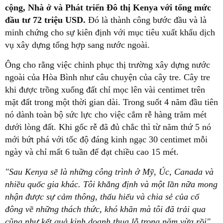
cộng, Nhà ở và Phát triển Đô thị Kenya với tổng mức
đầu tư 72 triệu USD.
Đó là thành công bước đầu và là
minh chứng cho sự kiên định với mục tiêu xuất khẩu dịch
vụ xây dựng tổng hợp sang nước ngoài.
Ông cho rằng việc chinh phục thị trường xây dựng nước
ngoài của Hòa Bình như câu chuyện của cây tre. Cây tre
khi được trồng xuống đất chỉ mọc lên vài centimet trên
mặt đất trong một thời gian dài. Trong suốt 4 năm đầu tiên
nó dành toàn bộ sức lực cho việc cắm rễ hàng trăm mét
dưới lòng đất. Khi gốc rễ đã đủ chắc thì từ năm thứ 5 nó
mới bứt phá với tốc độ đáng kinh ngạc 30 centimet mỗi
ngày và chỉ mất 6 tuần để đạt chiều cao 15 mét.
"Sau Kenya sẽ là những công trình ở Mỹ, Úc, Canada và
nhiều quốc gia khác. Tôi khẳng định và một lần nữa mong
nhận được sự cảm thông, thấu hiểu và chia sẻ của cổ
đông về những thách thức, khó khăn mà tôi đã trải qua
cũng như kết quả kinh doanh thua lỗ trong năm vừa rồi"
,