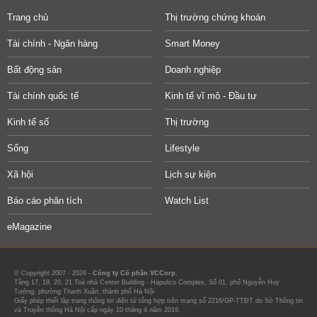
Trang chủ
Thị trường chứng khoán
Tài chính - Ngân hàng
Smart Money
Bất động sản
Doanh nghiệp
Tài chính quốc tế
Kinh tế vĩ mô - Đầu tư
Kinh tế số
Thị trường
Sống
Lifestyle
Xã hội
Lịch sự kiện
Báo cáo phân tích
Watch List
eMagazine
© Copyright 2007 - 2026 -
Công ty Cổ phần VCCorp.
Tầng 17, 19, 20, 21 Toà nhà Center Building - Hapulico Complex, Số 01, phố Nguyễn Huy
Tưởng, phường Thanh Xuân, thành phố Hà Nội
Giấy phép thiết lập trang thông tin điện tử tổng hợp trên mạng số 2216/GP-TTĐT do Sở Thông tin
và Truyền thông Hà Nội cấp ngày 10 tháng 4 năm 2019.