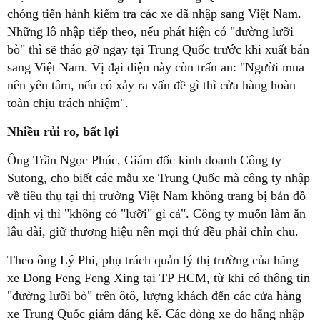
chóng tiến hành kiểm tra các xe đã nhập sang Việt Nam.
Những lô nhập tiếp theo, nếu phát hiện có "đường lưỡi
bò" thì sẽ tháo gỡ ngay tại Trung Quốc trước khi xuất bán
sang Việt Nam. Vị đại diện này còn trấn an: "Người mua
nên yên tâm, nếu có xảy ra vấn đề gì thì cửa hàng hoàn
toàn chịu trách nhiệm".
Nhiều rủi ro, bất lợi
Ông Trần Ngọc Phúc, Giám đốc kinh doanh Công ty
Sutong, cho biết các mẫu xe Trung Quốc mà công ty nhập
về tiêu thụ tại thị trường Việt Nam không trang bị bản đồ
định vị thì "không có "lưỡi" gì cả". Công ty muốn làm ăn
lâu dài, giữ thương hiệu nên mọi thứ đều phải chỉn chu.
Theo ông Lý Phi, phụ trách quản lý thị trường của hãng
xe Dong Feng Feng Xing tại TP HCM, từ khi có thông tin
"đường lưỡi bò" trên ôtô, lượng khách đến các cửa hàng
xe Trung Quốc giảm đáng kể. Các dòng xe do hãng nhập