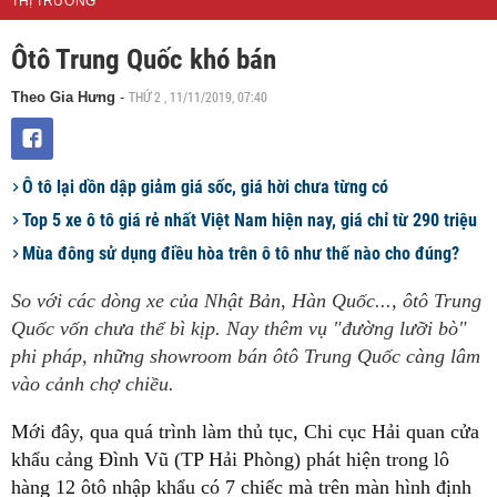
THỊ TRƯỜNG
Ôtô Trung Quốc khó bán
THỨ 2 , 11/11/2019, 07:40
Theo Gia Hưng
-
Ô tô lại dồn dập giảm giá sốc, giá hời chưa từng có
Top 5 xe ô tô giá rẻ nhất Việt Nam hiện nay, giá chỉ từ 290 triệu
Mùa đông sử dụng điều hòa trên ô tô như thế nào cho đúng?
So với các dòng xe của Nhật Bản, Hàn Quốc..., ôtô Trung
Quốc vốn chưa thể bì kịp. Nay thêm vụ "đường lưỡi bò"
phi pháp, những showroom bán ôtô Trung Quốc càng lâm
vào cảnh chợ chiều.
Mới đây, qua quá trình làm thủ tục, Chi cục Hải quan cửa
khẩu cảng Đình Vũ (TP Hải Phòng) phát hiện trong lô
hàng 12 ôtô nhập khẩu có 7 chiếc mà trên màn hình định