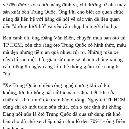
về đều được xóa chức năng định vị, chỉ đường từ nhà máy
sản xuất bên Trung Quốc. Ông Phi cho biết cơ quan chức
năng đã liên hệ với hãng để hỏi về các vấn đề liên quan
đến "đường lưỡi bò" và yêu cầu chụp hình gửi cho họ.
Bên cạnh đó, ông Đặng Văn Biên, chuyên mua bán ôtô tại
TP HCM, còn cho rằng ôtô Trung Quốc có hình thức, mẫu
mã đẹp nhưng tiềm ẩn quá nhiều rủi ro. Những mẫu xe
này chỉ sau một thời gian sử dụng sẽ nhanh chóng xuống
cấp, tiếng ồn ngày càng lớn, hệ thống giảm xóc cũng bị
"đơ".
"Xe Trung Quốc nhiều công nghệ nhưng khi có khi
không, tức hư hỏng bất cứ lúc nào! Chưa hết, khi sửa
chữa rất khó tìm được trạm bảo dưỡng. Ngay tại TP HCM
cũng chỉ có một trạm sửa chữa, còn ở các tỉnh thì không.
Đáng nói nữa là ôtô Trung Quốc đã qua sử dụng rất khó
bán cho dù chủ xe chấp nhận chịu lỗ đến 70%" - ông Biên
băn khoăn.