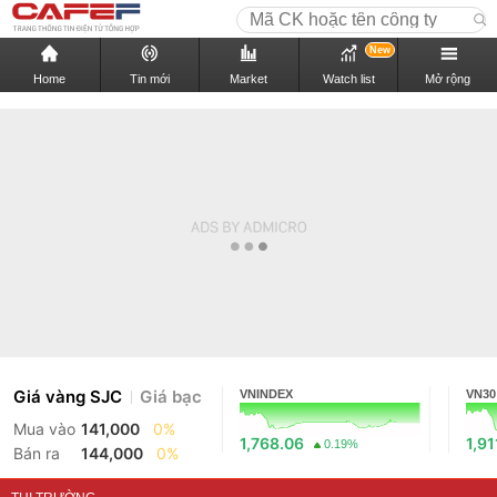
New
Home
Tin mới
Market
Watch list
Mở rộng
Giá vàng SJC
Giá bạc
VNINDEX
VN30
Mua vào
141,000
0%
1,768.06
1,91
0.19%
Bán ra
144,000
0%