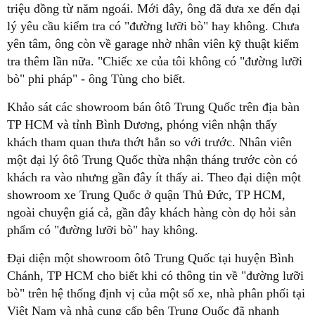
triệu đồng từ năm ngoái. Mới đây, ông đã đưa xe đến đại
lý yêu cầu kiểm tra có "đường lưỡi bò" hay không. Chưa
yên tâm, ông còn về garage nhờ nhân viên kỹ thuật kiểm
tra thêm lần nữa. "Chiếc xe của tôi không có "đường lưỡi
bò" phi pháp" - ông Tùng cho biết.
Khảo sát các showroom bán ôtô Trung Quốc trên địa bàn
TP HCM và tỉnh Bình Dương, phóng viên nhận thấy
khách tham quan thưa thớt hẳn so với trước. Nhân viên
một đại lý ôtô Trung Quốc thừa nhận tháng trước còn có
khách ra vào nhưng gần đây ít thấy ai. Theo đại diện một
showroom xe Trung Quốc ở quận Thủ Đức, TP HCM,
ngoài chuyện giá cả, gần đây khách hàng còn dọ hỏi sản
phẩm có "đường lưỡi bò" hay không.
Đại diện một showroom ôtô Trung Quốc tại huyện Bình
Chánh, TP HCM cho biết khi có thông tin về "đường lưỡi
bò" trên hệ thống định vị của một số xe, nhà phân phối tại
Việt Nam và nhà cung cấp bên Trung Quốc đã nhanh