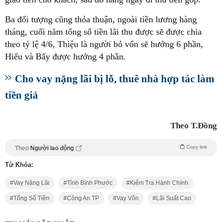
Ba đối tượng cũng thỏa thuận, ngoài tiền lương hàng
tháng, cuối năm tổng số tiền lãi thu được sẽ được chia
theo tỷ lệ 4/6, Thiệu là người bỏ vốn sẽ hưởng 6 phần,
Hiếu và Bẩy được hưởng 4 phần.
Cho vay nặng lãi bị lỗ, thuê nhà hợp tác làm
tiền giả
Theo T.Đồng
Copy link
Theo
Người lao động
Từ Khóa:
Vay Nặng Lãi
Tỉnh Bình Phước
Kiểm Tra Hành Chính
Tổng Số Tiền
Công An TP
Vay Vốn
Lãi Suất Cao