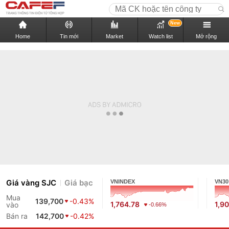
New
Home
Tin mới
Market
Watch list
Mở rộng
Giá vàng SJC
Giá bạc
VNINDEX
VN30
Mua
139,700
-0.43%
1,764.78
1,9
vào
-0.66%
Bán ra
142,700
-0.42%