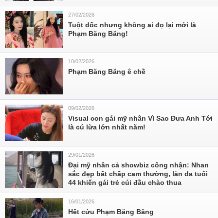
27/02/2026
Tuột dốc nhưng không ai đọ lại mới là
Phạm Băng Băng!
10/02/2026
Phạm Băng Băng ê chề
09/02/2026
Visual con gái mỹ nhân Vì Sao Đưa Anh Tới
là cú lừa lớn nhất năm!
29/01/2026
Đại mỹ nhân cả showbiz công nhận: Nhan
sắc đẹp bất chấp cam thường, làn da tuổi
44 khiến gái trẻ cúi đầu chào thua
16/01/2026
Hết cứu Phạm Băng Băng