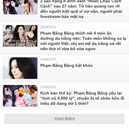
2 sao hạng A đình đám “Hoàn Châu Cách
Cách” sau 27 năm: Từ hào quang rực rỡ
đến người kiệt quệ vì nợ nần, người phải
livestream bán mặt nạ
29/08/2025
Phạm Băng Băng thích mê 4 món ăn
dưỡng da trắng mịn: Toàn món không xa lạ
với người Việt, chị em mê da trắng sứ rất
nên thử vì vừa bổ vừa ngon
24/08/2025
Phạm Băng Băng bật khóc
21/08/2025
Kịch bản thế kỷ: Phạm Băng Băng yêu lại
"tình cũ 4.000 tỷ", chuẩn bị tổ chức hôn lễ
triệu đô dang dở 1 thời?
Xem thêm