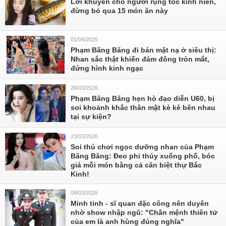
Lời khuyên cho người rụng tóc kinh niên,
đừng bỏ qua 15 món ăn này
01/04/2026
Phạm Băng Băng đi bán mặt nạ ở siêu thị:
Nhan sắc thật khiến đám đông tròn mắt,
đứng hình kinh ngạc
26/03/2026
Phạm Băng Băng hẹn hò đạo diễn U60, bị
soi khoảnh khắc thân mật kè kè bên nhau
tại sự kiện?
23/03/2026
Soi thú chơi ngọc dưỡng nhan của Phạm
Băng Băng: Đeo phỉ thúy xuống phố, bóc
giá mỗi món bằng cả căn biệt thự Bắc
Kinh!
08/03/2026
Minh tinh - sĩ quan đặc công nên duyên
nhờ show nhập ngũ: "Chân mệnh thiên tử
của em là anh hùng đúng nghĩa"