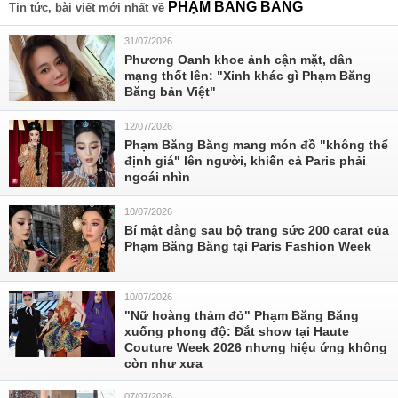
PHẠM BĂNG BĂNG
Tin tức, bài viết mới nhất về
31/07/2026
Phương Oanh khoe ảnh cận mặt, dân
mạng thốt lên: "Xinh khác gì Phạm Băng
Băng bản Việt"
12/07/2026
Phạm Băng Băng mang món đồ "không thể
định giá" lên người, khiến cả Paris phải
ngoái nhìn
10/07/2026
Bí mật đằng sau bộ trang sức 200 carat của
Phạm Băng Băng tại Paris Fashion Week
10/07/2026
"Nữ hoàng thảm đỏ" Phạm Băng Băng
xuống phong độ: Đắt show tại Haute
Couture Week 2026 nhưng hiệu ứng không
còn như xưa
07/07/2026