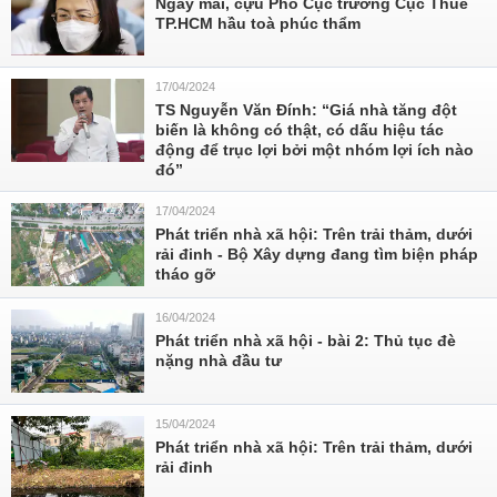
Ngày mai, cựu Phó Cục trưởng Cục Thuế
TP.HCM hầu toà phúc thẩm
17/04/2024
TS Nguyễn Văn Đính: “Giá nhà tăng đột
biến là không có thật, có dấu hiệu tác
động để trục lợi bởi một nhóm lợi ích nào
đó”
17/04/2024
Phát triển nhà xã hội: Trên trải thảm, dưới
rải đinh - Bộ Xây dựng đang tìm biện pháp
tháo gỡ
16/04/2024
Phát triển nhà xã hội - bài 2: Thủ tục đè
nặng nhà đầu tư
15/04/2024
Phát triển nhà xã hội: Trên trải thảm, dưới
rải đinh