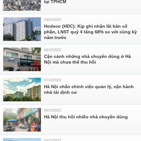
tại TPHCM
18/01/2023
Hodeco (HDC): Kịp ghi nhận lãi bán cổ
phần, LNST quý 4 tăng 68% so với cùng kỳ
năm trước
09/12/2022
Cận cảnh những nhà chuyên dùng ở Hà
Nội mà chưa thể thu hồi
07/12/2022
Hà Nội chấn chỉnh việc quản lý, vận hành
nhà tái định cư
05/12/2022
Hà Nội thu hồi nhiều nhà chuyên dùng
03/12/2022