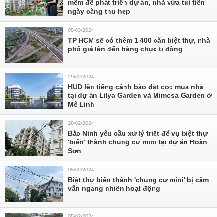
mềm để phát triển dự án, nhà vừa túi tiền
ngày càng thu hẹp
05/03/2024
TP HCM sẽ có thêm 1.400 căn biệt thự, nhà
phố giá lên đến hàng chục tỉ đồng
29/02/2024
HUD lên tiếng cảnh báo đặt cọc mua nhà
tại dự án Lilya Garden và Mimosa Garden ở
Mê Linh
28/02/2024
Bắc Ninh yêu cầu xử lý triệt để vụ biệt thự
'biến' thành chung cư mini tại dự án Hoàn
Sơn
05/02/2024
Biệt thự biến thành 'chung cư mini' bị cấm
vẫn ngang nhiên hoạt động
05/02/2024