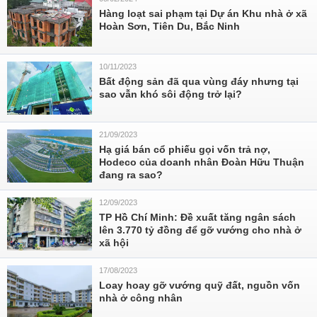
Hàng loạt sai phạm tại Dự án Khu nhà ở xã
Hoàn Sơn, Tiên Du, Bắc Ninh
10/11/2023
Bất động sản đã qua vùng đáy nhưng tại
sao vẫn khó sôi động trở lại?
21/09/2023
Hạ giá bán cổ phiếu gọi vốn trả nợ,
Hodeco của doanh nhân Đoàn Hữu Thuận
đang ra sao?
12/09/2023
TP Hồ Chí Minh: Đề xuất tăng ngân sách
lên 3.770 tỷ đồng để gỡ vướng cho nhà ở
xã hội
17/08/2023
Loay hoay gỡ vướng quỹ đất, nguồn vốn
nhà ở công nhân