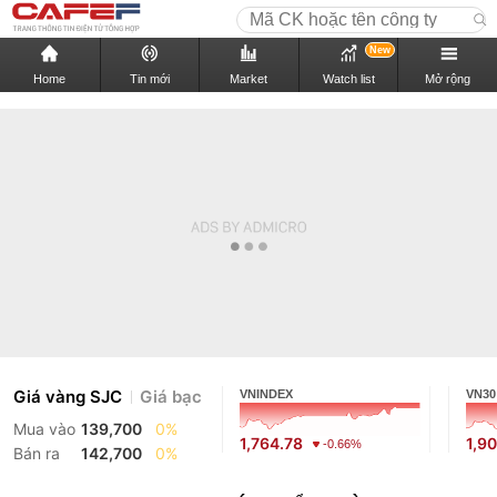
New
Home
Tin mới
Market
Watch list
Mở rộng
Giá vàng SJC
Giá bạc
VNINDEX
VN30
Mua vào
139,700
0%
1,764.78
1,9
-0.66%
Bán ra
142,700
0%