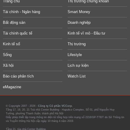
Trang chủ
Thị trường chứng khoán
Tài chính - Ngân hàng
Smart Money
Bất động sản
Doanh nghiệp
Tài chính quốc tế
Kinh tế vĩ mô - Đầu tư
Kinh tế số
Thị trường
Sống
Lifestyle
Xã hội
Lịch sự kiện
Báo cáo phân tích
Watch List
eMagazine
© Copyright 2007 - 2026 -
Công ty Cổ phần VCCorp.
Tầng 17, 19, 20, 21 Toà nhà Center Building - Hapulico Complex, Số 01, phố Nguyễn Huy
Tưởng, phường Thanh Xuân, thành phố Hà Nội
Giấy phép thiết lập trang thông tin điện tử tổng hợp trên mạng số 2216/GP-TTĐT do Sở Thông tin
và Truyền thông Hà Nội cấp ngày 10 tháng 4 năm 2019.
Tầng 21, tòa nhà Center Building.