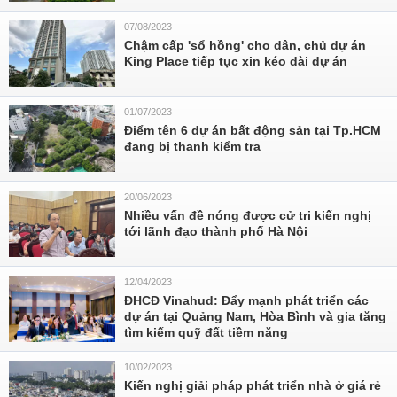
07/08/2023
Chậm cấp 'sổ hồng' cho dân, chủ dự án
King Place tiếp tục xin kéo dài dự án
01/07/2023
Điểm tên 6 dự án bất động sản tại Tp.HCM
đang bị thanh kiểm tra
20/06/2023
Nhiều vấn đề nóng được cử tri kiến nghị
tới lãnh đạo thành phố Hà Nội
12/04/2023
ĐHCĐ Vinahud: Đẩy mạnh phát triển các
dự án tại Quảng Nam, Hòa Bình và gia tăng
tìm kiếm quỹ đất tiềm năng
10/02/2023
Kiến nghị giải pháp phát triển nhà ở giá rẻ