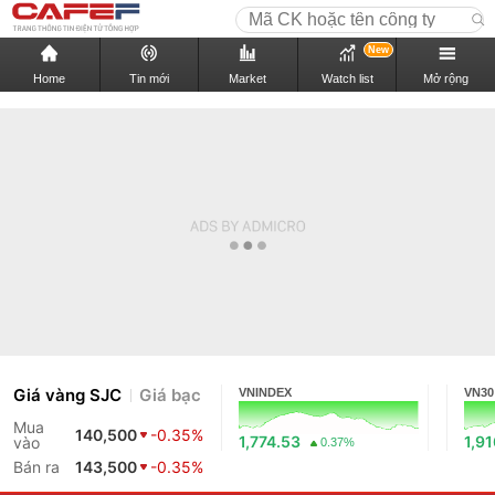
New
Home
Tin mới
Market
Watch list
Mở rộng
Giá vàng SJC
Giá bạc
VNINDEX
VN30
Mua
140,500
-0.35%
1,774.53
1,9
vào
0.37%
Bán ra
143,500
-0.35%