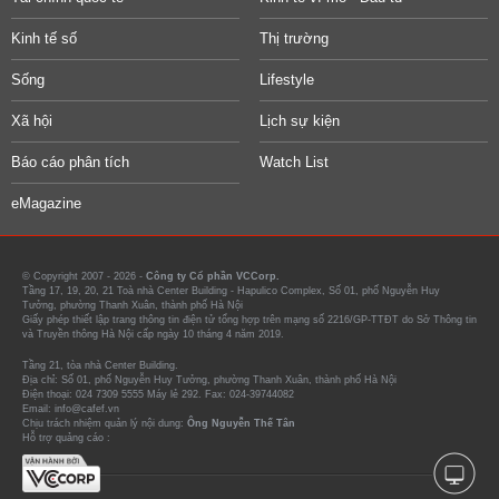
Kinh tế số
Thị trường
Sống
Lifestyle
Xã hội
Lịch sự kiện
Báo cáo phân tích
Watch List
eMagazine
© Copyright 2007 - 2026 -
Công ty Cổ phần VCCorp.
Tầng 17, 19, 20, 21 Toà nhà Center Building - Hapulico Complex, Số 01, phố Nguyễn Huy
Tưởng, phường Thanh Xuân, thành phố Hà Nội
Giấy phép thiết lập trang thông tin điện tử tổng hợp trên mạng số 2216/GP-TTĐT do Sở Thông tin
và Truyền thông Hà Nội cấp ngày 10 tháng 4 năm 2019.
Tầng 21, tòa nhà Center Building.
Địa chỉ: Số 01, phố Nguyễn Huy Tưởng, phường Thanh Xuân, thành phố Hà Nội
Điện thoại: 024 7309 5555 Máy lẻ 292. Fax: 024-39744082
Email: info@cafef.vn
Chịu trách nhiệm quản lý nội dung:
Ông Nguyễn Thế Tân
Hỗ trợ quảng cáo :