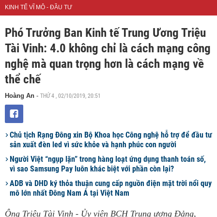
KINH TẾ VĨ MÔ - ĐẦU TƯ
Phó Trưởng Ban Kinh tế Trung Ương Triệu
Tài Vinh: 4.0 không chỉ là cách mạng công
nghệ mà quan trọng hơn là cách mạng về
thể chế
THỨ 4 , 02/10/2019, 20:51
Hoàng An
-
Chủ tịch Rạng Đông xin Bộ Khoa học Công nghệ hỗ trợ để đầu tư
sản xuất đèn led vì sức khỏe và hạnh phúc con người
Người Việt “ngụp lặn” trong hàng loạt ứng dụng thanh toán số,
vì sao Samsung Pay luôn khác biệt với phần còn lại?
ADB và DHD ký thỏa thuận cung cấp nguồn điện mặt trời nổi quy
mô lớn nhất Đông Nam Á tại Việt Nam
Ông Triệu Tài Vinh - Ủy viên BCH Trung ương Đảng,