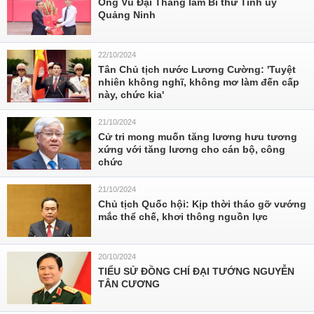
Ông Vũ Đại Thắng làm Bí thư Tỉnh ủy
Quảng Ninh
22/10/2024
Tân Chủ tịch nước Lương Cường: 'Tuyệt
nhiên không nghĩ, không mơ làm đến cấp
này, chức kia'
21/10/2024
Cử tri mong muốn tăng lương hưu tương
xứng với tăng lương cho cán bộ, công
chức
21/10/2024
Chủ tịch Quốc hội: Kịp thời tháo gỡ vướng
mắc thể chế, khơi thông nguồn lực
20/10/2024
TIỂU SỬ ĐỒNG CHÍ ĐẠI TƯỚNG NGUYỄN
TÂN CƯƠNG