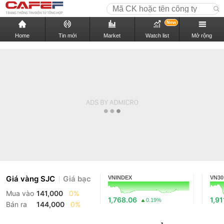
New
Home
Tin mới
Market
Watch list
Mở rộng
Giá vàng SJC
Giá bạc
VNINDEX
VN30
Mua vào
141,000
0%
1,768.06
1,91
0.19%
Bán ra
144,000
0%