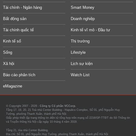
Tài chính - Ngân hàng
Smart Money
Bất động sản
Doanh nghiệp
Tài chính quốc tế
Kinh tế vĩ mô - Đầu tư
Kinh tế số
Thị trường
Sống
Lifestyle
Xã hội
Lịch sự kiện
Báo cáo phân tích
Watch List
eMagazine
© Copyright 2007 - 2026 -
Công ty Cổ phần VCCorp.
Tầng 17, 19, 20, 21 Toà nhà Center Building - Hapulico Complex, Số 01, phố Nguyễn Huy
Tưởng, phường Thanh Xuân, thành phố Hà Nội
Giấy phép thiết lập trang thông tin điện tử tổng hợp trên mạng số 2216/GP-TTĐT do Sở Thông tin
và Truyền thông Hà Nội cấp ngày 10 tháng 4 năm 2019.
Tầng 21, tòa nhà Center Building.
Địa chỉ: Số 01, phố Nguyễn Huy Tưởng, phường Thanh Xuân, thành phố Hà Nội