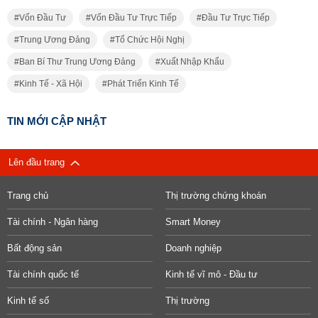
Vốn Đầu Tư
Vốn Đầu Tư Trực Tiếp
Đầu Tư Trực Tiếp
Trung Ương Đảng
Tổ Chức Hội Nghị
Ban Bí Thư Trung Ương Đảng
Xuất Nhập Khẩu
Kinh Tế - Xã Hội
Phát Triển Kinh Tế
TIN MỚI CẬP NHẬT
Lên đầu trang
Trang chủ
Thị trường chứng khoán
Tài chính - Ngân hàng
Smart Money
Bất động sản
Doanh nghiệp
Tài chính quốc tế
Kinh tế vĩ mô - Đầu tư
Kinh tế số
Thị trường