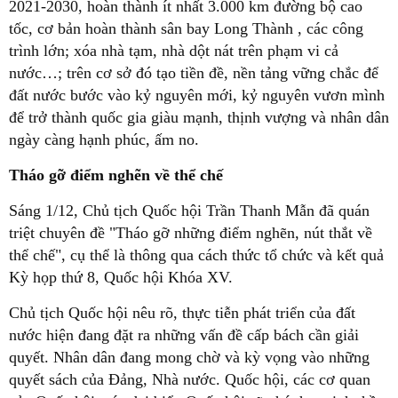
2021-2030, hoàn thành ít nhất 3.000 km đường bộ cao
tốc, cơ bản hoàn thành sân bay Long Thành , các công
trình lớn; xóa nhà tạm, nhà dột nát trên phạm vi cả
nước…; trên cơ sở đó tạo tiền đề, nền tảng vững chắc để
đất nước bước vào kỷ nguyên mới, kỷ nguyên vươn mình
để trở thành quốc gia giàu mạnh, thịnh vượng và nhân dân
ngày càng hạnh phúc, ấm no.
Tháo gỡ điểm nghẽn về thể chế
Sáng 1/12, Chủ tịch Quốc hội Trần Thanh Mẫn đã quán
triệt chuyên đề "Tháo gỡ những điểm nghẽn, nút thắt về
thể chế", cụ thể là thông qua cách thức tổ chức và kết quả
Kỳ họp thứ 8, Quốc hội Khóa XV.
Chủ tịch Quốc hội nêu rõ, thực tiễn phát triển của đất
nước hiện đang đặt ra những vấn đề cấp bách cần giải
quyết. Nhân dân đang mong chờ và kỳ vọng vào những
quyết sách của Đảng, Nhà nước. Quốc hội, các cơ quan