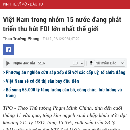
KINH TẾ VĨ MÔ - ĐẦU TƯ
Việt Nam trong nhóm 15 nước đang phát
triển thu hút FDI lớn nhất thế giới
THỨ 2 , 02/12/2024, 07:20
Theo Trường Phong
-
Nghe đọc bài
5:16
Phương án nghiên cứu sắp xếp đối với các cấp uỷ, tổ chức đảng
Việt Nam sẽ có đô thị sân bay đầu tiên
Bổ sung 55.000 tỷ tăng lương cán bộ, công chức, lực lượng vũ
trang
TPO - Theo Thủ tướng Phạm Minh Chính, tính đến cuối
tháng 11 vừa qua, tổng kim ngạch xuất nhập khẩu ước đạt
khoảng 715 tỷ USD, tăng 15,3%, xuất siêu trên 23 tỷ
USD; ước cả năm đạt 807,7 tỷ USD, cao nhất từ trước