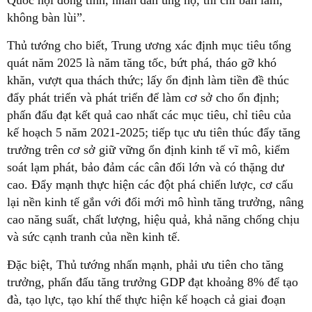
Quốc hội đồng tình, nhân dân ủng hộ, thì chỉ bàn làm,
không bàn lùi”.
Thủ tướng cho biết, Trung ương xác định mục tiêu tổng
quát năm 2025 là năm tăng tốc, bứt phá, tháo gỡ khó
khăn, vượt qua thách thức; lấy ổn định làm tiền đề thúc
đẩy phát triển và phát triển để làm cơ sở cho ổn định;
phấn đấu đạt kết quả cao nhất các mục tiêu, chỉ tiêu của
kế hoạch 5 năm 2021-2025; tiếp tục ưu tiên thúc đẩy tăng
trưởng trên cơ sở giữ vững ổn định kinh tế vĩ mô, kiểm
soát lạm phát, bảo đảm các cân đối lớn và có thặng dư
cao. Đẩy mạnh thực hiện các đột phá chiến lược, cơ cấu
lại nền kinh tế gắn với đổi mới mô hình tăng trưởng, nâng
cao năng suất, chất lượng, hiệu quả, khả năng chống chịu
và sức cạnh tranh của nền kinh tế.
Đặc biệt, Thủ tướng nhấn mạnh, phải ưu tiên cho tăng
trưởng, phấn đấu tăng trưởng GDP đạt khoảng 8% để tạo
đà, tạo lực, tạo khí thế thực hiện kế hoạch cả giai đoạn