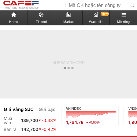
New
Home
Tin mới
Market
Watch list
Mở rộng
Giá vàng SJC
Giá bạc
VNINDEX
VN30
Mua
139,700
-0.43%
1,764.78
1,9
vào
-0.66%
Bán ra
142,700
-0.42%