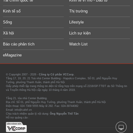
Tài chính quốc tế
Kinh tế vĩ mô - Đầu tư
Kinh tế số
Thị trường
Sống
Lifestyle
Xã hội
Lịch sự kiện
Báo cáo phân tích
Watch List
eMagazine
© Copyright 2007 - 2026 -
Công ty Cổ phần VCCorp.
Tầng 17, 19, 20, 21 Toà nhà Center Building - Hapulico Complex, Số 01, phố Nguyễn Huy
Tưởng, phường Thanh Xuân, thành phố Hà Nội
Giấy phép thiết lập trang thông tin điện tử tổng hợp trên mạng số 2216/GP-TTĐT do Sở Thông tin
và Truyền thông Hà Nội cấp ngày 10 tháng 4 năm 2019.
Tầng 21, tòa nhà Center Building.
Địa chỉ: Số 01, phố Nguyễn Huy Tưởng, phường Thanh Xuân, thành phố Hà Nội
Điện thoại: 024 7309 5555 Máy lẻ 292. Fax: 024-39744082
Email: info@cafef.vn
Chịu trách nhiệm quản lý nội dung:
Ông Nguyễn Thế Tân
Hỗ trợ quảng cáo :