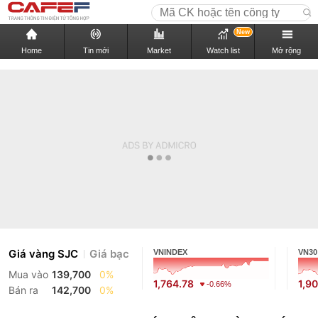
New
Home
Tin mới
Market
Watch list
Mở rộng
Giá vàng SJC
Giá bạc
VNINDEX
VN30
Mua vào
139,700
0%
1,764.78
1,9
-0.66%
Bán ra
142,700
0%