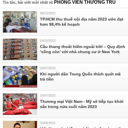
PHÓNG VIÊN THƯỜNG TRÚ
Tin tức, bài viết mới nhất về
08/12/2023
TP.HCM thu thuế nội địa năm 2023 ước đạt
hơn 98,4% kế hoạch
04/10/2023
Cầu thang thoát hiểm ngoài trời – Quy định
‘sống còn’ với nhà chung cư ở New York
28/07/2023
Khi người dân Trung Quốc thích quét mã
trả tiền
20/07/2023
Thương mại Việt Nam - Mỹ sẽ tiếp tục khởi
sắc trong nửa cuối năm 2023
20/08/2022