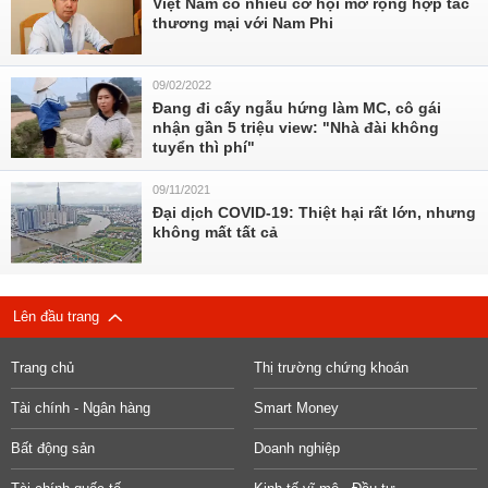
Việt Nam có nhiều cơ hội mở rộng hợp tác
thương mại với Nam Phi
09/02/2022
Đang đi cấy ngẫu hứng làm MC, cô gái
nhận gần 5 triệu view: "Nhà đài không
tuyển thì phí"
09/11/2021
Đại dịch COVID-19: Thiệt hại rất lớn, nhưng
không mất tất cả
Lên đầu trang
Trang chủ
Thị trường chứng khoán
Tài chính - Ngân hàng
Smart Money
Bất động sản
Doanh nghiệp