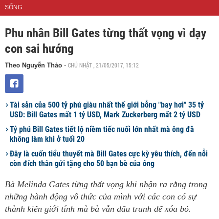
SỐNG
Phu nhân Bill Gates từng thất vọng vì dạy
con sai hướng
CHỦ NHẬT , 21/05/2017, 15:12
Theo Nguyễn Thảo
-
Tài sản của 500 tỷ phú giàu nhất thế giới bỗng "bay hơi" 35 tỷ
USD: Bill Gates mất 1 tỷ USD, Mark Zuckerberg mất 2 tỷ USD
Tỷ phú Bill Gates tiết lộ niềm tiếc nuối lớn nhất mà ông đã
không làm khi ở tuổi 20
Đây là cuốn tiểu thuyết mà Bill Gates cực kỳ yêu thích, đến nỗi
còn đích thân gửi tặng cho 50 bạn bè của ông
Bà Melinda Gates từng thất vọng khi nhận ra rằng trong
những hành động vô thức của mình với các con có sự
thành kiến giới tính mà bà vẫn đấu tranh để xóa bỏ.