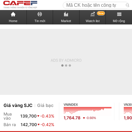
New
Home
Tin mới
Market
Watch list
Mở rộng
Giá vàng SJC
Giá bạc
VNINDEX
VN30
Mua
139,700
-0.43%
1,764.78
1,9
vào
-0.66%
Bán ra
142,700
-0.42%