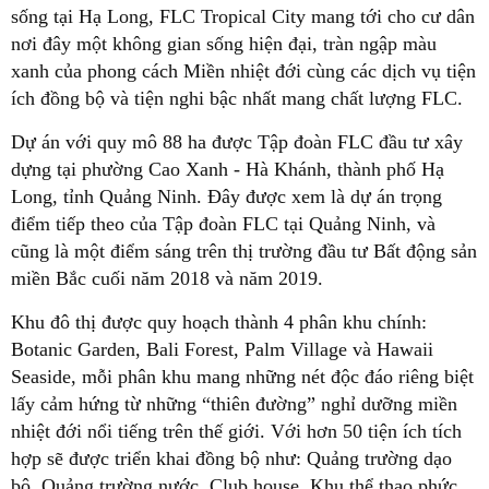
sống tại Hạ Long, FLC Tropical City mang tới cho cư dân
nơi đây một không gian sống hiện đại, tràn ngập màu
xanh của phong cách Miền nhiệt đới cùng các dịch vụ tiện
ích đồng bộ và tiện nghi bậc nhất mang chất lượng FLC.
Dự án với quy mô 88 ha được Tập đoàn FLC đầu tư xây
dựng tại phường Cao Xanh - Hà Khánh, thành phố Hạ
Long, tỉnh Quảng Ninh. Đây được xem là dự án trọng
điểm tiếp theo của Tập đoàn FLC tại Quảng Ninh, và
cũng là một điểm sáng trên thị trường đầu tư Bất động sản
miền Bắc cuối năm 2018 và năm 2019.
Khu đô thị được quy hoạch thành 4 phân khu chính:
Botanic Garden, Bali Forest, Palm Village và Hawaii
Seaside, mỗi phân khu mang những nét độc đáo riêng biệt
lấy cảm hứng từ những “thiên đường” nghỉ dưỡng miền
nhiệt đới nổi tiếng trên thế giới. Với hơn 50 tiện ích tích
hợp sẽ được triển khai đồng bộ như: Quảng trường dạo
bộ, Quảng trường nước, Club house, Khu thể thao phức