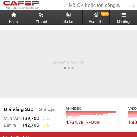
New
Home
Tin mới
Market
Watch list
Mở rộng
Giá vàng SJC
Giá bạc
VNINDEX
VN30
Mua vào
139,700
0%
1,764.78
1,9
-0.66%
Bán ra
142,700
0%