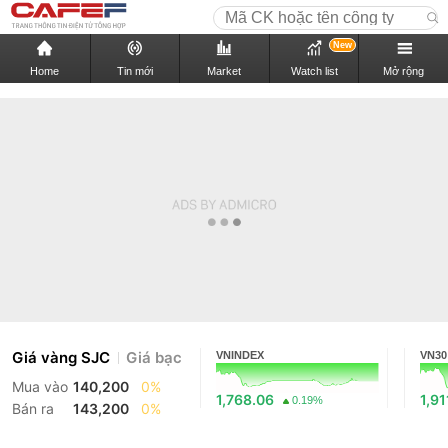
New
Home
Tin mới
Market
Watch list
Mở rộng
Giá vàng SJC
Giá bạc
VNINDEX
VN30
Mua vào
140,200
0%
1,768.06
1,91
0.19%
Bán ra
143,200
0%