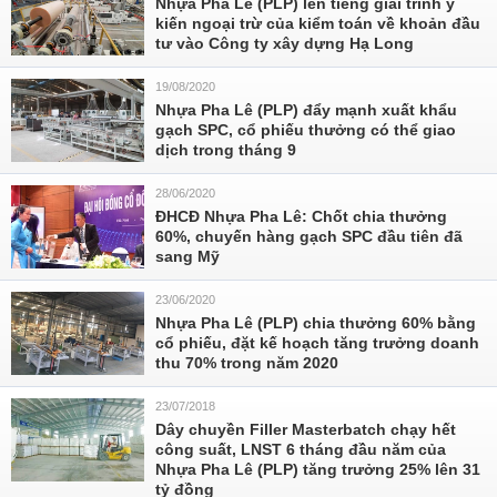
Nhựa Pha Lê (PLP) lên tiếng giải trình ý
kiến ngoại trừ của kiểm toán về khoản đầu
tư vào Công ty xây dựng Hạ Long
19/08/2020
Nhựa Pha Lê (PLP) đẩy mạnh xuất khẩu
gạch SPC, cổ phiếu thưởng có thể giao
dịch trong tháng 9
28/06/2020
ĐHCĐ Nhựa Pha Lê: Chốt chia thưởng
60%, chuyến hàng gạch SPC đầu tiên đã
sang Mỹ
23/06/2020
Nhựa Pha Lê (PLP) chia thưởng 60% bằng
cổ phiếu, đặt kế hoạch tăng trưởng doanh
thu 70% trong năm 2020
23/07/2018
Dây chuyền Filler Masterbatch chạy hết
công suất, LNST 6 tháng đầu năm của
Nhựa Pha Lê (PLP) tăng trưởng 25% lên 31
tỷ đồng