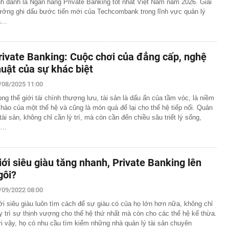
nh danh là Ngân hàng Private Banking tốt nhất Việt Nam năm 2026. Giải
ưởng ghi dấu bước tiến mới của Techcombank trong lĩnh vực quản lý
a…
rivate Banking: Cuộc chơi của đẳng cấp, nghệ
huật của sự khác biệt
/08/2025 11:00
ong thế giới tài chính thượng lưu, tài sản là dấu ấn của tầm vóc, là niềm
 hào của một thế hệ và cũng là món quà để lại cho thế hệ tiếp nối. Quản
ị tài sản, không chỉ cần lý trí, mà còn cần đến chiều sâu triết lý sống,
ự…
iới siêu giàu tăng nhanh, Private Banking lên
gôi?
/09/2022 08:00
ới siêu giàu luôn tìm cách để sự giàu có của họ lớn hơn nữa, không chỉ
y trì sự thịnh vượng cho thế hệ thứ nhất mà còn cho các thế hệ kế thừa.
i vậy, họ có nhu cầu tìm kiếm những nhà quản lý tài sản chuyên