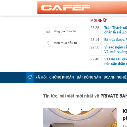
MỚI NHẤT!
23:28
Trấn Thành cô
Bảng giá điện tử
chắn là siêu 
23:14
Bí mật được A
Danh mục đầu tư
22:56
Vì sao ngày c
Vài mét vuông
22:48
5 LOẠI rau que
nên cẩn thận 
22:28
CHÍNH THỨC: L
nghỉ hè
XÃ HỘI
CHỨNG KHOÁN
BẤT ĐỘNG SẢN
DOANH NGHIỆ
22:25
Vì sao đồ ăn 
22:07
Không cần tặn
Tin tức, bài viết mới nhất về
PRIVATE BA
huynh - giáo 
22:03
Ukraine tập k
của Nga
K
22:02
Nam NSND, Giá
p
vợ thiếu tá ké
17
21:51
Một ô tô biển