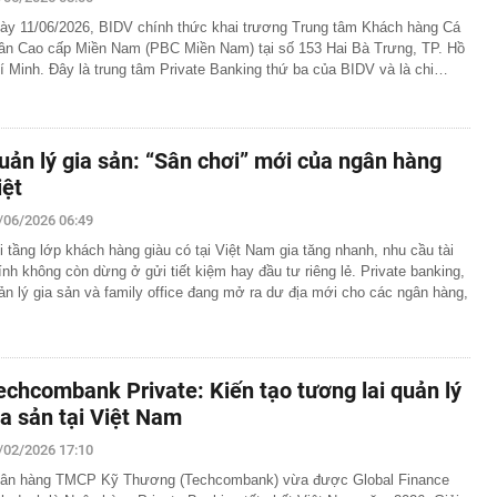
háng 7/2026 vi phạm 21 lần
ày 11/06/2026, BIDV chính thức khai trương Trung tâm Khách hàng Cá
ump bực bội vì lộ tin về kho đạn dược Mỹ
ân Cao cấp Miền Nam (PBC Miền Nam) tại số 153 Hai Bà Trưng, TP. Hồ
í Minh. Đây là trung tâm Private Banking thứ ba của BIDV và là chi…
 Không khí tập thể dục sáng ở Việt Nam 'có tính gây
'
 đón đợt nắng nóng mới, chấm dứt mưa dông
mà nấu dễ từ "vua của các loại rau", giàu axit folic gấp
uản lý gia sản: “Sân chơi” mới của ngân hàng
ụ nữ ăn đều sẽ tốt cho dạ dày và sống thọ
iệt
ỏ đen nhẻm chụp ảnh cùng Quế Ngọc Hải: Giờ thành
ứ hô tên là cả nước mong có bàn thắng
/06/2026 06:49
2,5 kg vàng trị giá gần 311 tỷ đồng ngay trên một chiếc
i tầng lớp khách hàng giàu có tại Việt Nam gia tăng nhanh, nhu cầu tài
ng Quốc
ính không còn dừng ở gửi tiết kiệm hay đầu tư riêng lẻ. Private banking,
 bất ngờ lớn: Nhược điểm chính sẽ sớm trở thành dĩ
ản lý gia sản và family office đang mở ra dư địa mới cho các ngân hàng,
h nổi tiếng sau một đêm
t định giá đất, bất động sản có hạ nhiệt?
echcombank Private: Kiến tạo tương lai quản lý
tuyên bố sẽ xây 10.000 trạm đổi pin ô tô điện vào năm
ia sản tại Việt Nam
1 triệu xe mỗi ngày chỉ với 3 phút
/02/2026 17:10
ân hàng TMCP Kỹ Thương (Techcombank) vừa được Global Finance