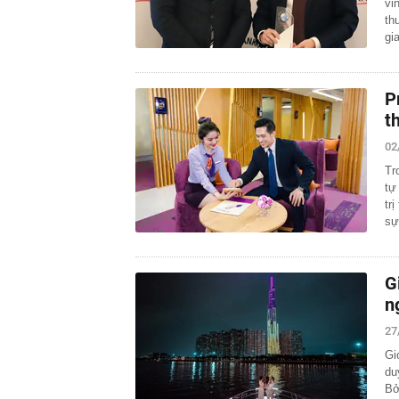
vi
th
gi
P
t
02
Tr
tự
tr
s
G
n
27
Gi
du
Bở