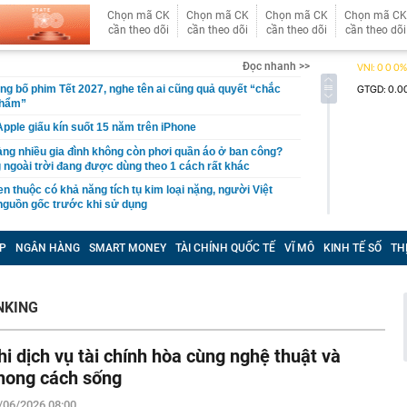
Chọn mã CK
Chọn mã CK
Chọn mã CK
Chọn mã CK
cần theo dõi
cần theo dõi
cần theo dõi
cần theo dõi
Đọc nhanh >>
ng bố phim Tết 2027, nghe tên ai cũng quả quyết “chắc
phẩm”
pple giấu kín suốt 15 năm trên iPhone
àng nhiều gia đình không còn phơi quần áo ở ban công?
 ngoài trời đang được dùng theo 1 cách rất khác
n thuộc có khả năng tích tụ kim loại nặng, người Việt
nguồn gốc trước khi sử dụng
ịch đi học trở lại của học sinh 34 tỉnh, thành phố sau kỳ
P
NGÂN HÀNG
SMART MONEY
TÀI CHÍNH QUỐC TẾ
VĨ MÔ
KINH TẾ SỐ
TH
Việt hầu như món nào cũng có hành lá?
g quà, 5 câu nói này đủ sức khiến mối quan hệ phụ
NKING
viên gắn bó khăng khít, con trẻ được hưởng lợi!
ích Crimea, phá hủy hệ thống phòng không 15 triệu USD
hi dịch vụ tài chính hòa cùng nghệ thuật và
m đốc Nhà hát Chèo Quân đội mua ô tô tặng sinh nhật
hong cách sống
m 12 tuổi
/06/2026 08:00
 29A "dính" gần 100 lần phạt nguội do chạy quá tốc độ quy