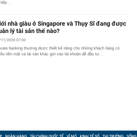
hiệp…
iới nhà giàu ở Singapore và Thụy Sĩ đang được
uản lý tài sản thế nào?
/11/2020 07:00
ivate banking thường được thiết kế riêng cho những khách hàng có
iều tiền mặt và tài sản khác gửi vào tài khoản để đầu tư...
P
NGÂN HÀNG
TÀI CHÍNH QUỐC TẾ
VĨ MÔ
KINH TẾ SỐ
THỊ TRƯỜNG
SỐNG