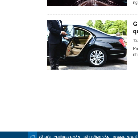
ng
G
q
12
Pr
nh
XÃ HỘI
CHỨNG KHOÁN
BẤT ĐỘNG SẢN
DOANH NGHIỆ