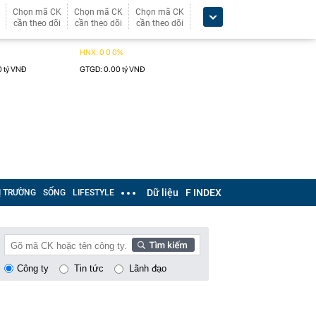
Chọn mã CK
Chọn mã CK
Chọn mã CK
cần theo dõi
cần theo dõi
cần theo dõi
Dữ liệu
F INDEX
Ị TRƯỜNG
SỐNG
LIFESTYLE
Công ty
Tin tức
Lãnh đạo