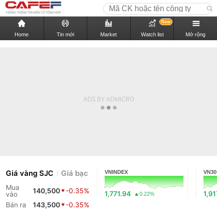
New
Home
Tin mới
Market
Watch list
Mở rộng
Giá vàng SJC
Giá bạc
VNINDEX
VN30
Mua
140,500
-0.35%
1,771.94
1,91
vào
0.22%
Bán ra
143,500
-0.35%