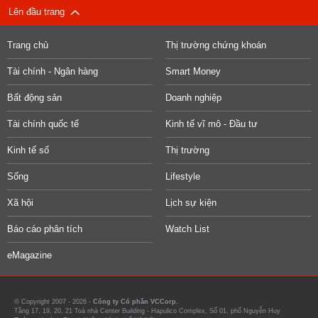
Lên đầu trang
Trang chủ
Thị trường chứng khoán
Tài chính - Ngân hàng
Smart Money
Bất động sản
Doanh nghiệp
Tài chính quốc tế
Kinh tế vĩ mô - Đầu tư
Kinh tế số
Thị trường
Sống
Lifestyle
Xã hội
Lịch sự kiện
Báo cáo phân tích
Watch List
eMagazine
© Copyright 2007 - 2026 -
Công ty Cổ phần VCCorp.
Tầng 17, 19, 20, 21 Toà nhà Center Building - Hapulico Complex, Số 01, phố Nguyễn Huy