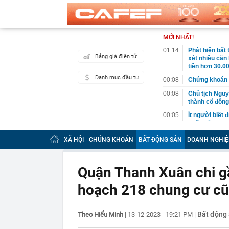
MỚI NHẤT!
01:14
Phát hiện bất
Bảng giá điện tử
xét nhiều căn
tiền hơn 30.00
Danh mục đầu tư
00:08
Chứng khoán 
00:08
Chủ tịch Nguy
thành cổ đông
00:05
Ít người biết 
nhất biên cươ
trekking
XÃ HỘI
CHỨNG KHOÁN
BẤT ĐỘNG SẢN
DOANH NGHIỆ
00:05
Việt Nam có 1
giường bệnh, 
2026"
Quận Thanh Xuân chi gầ
00:05
56 mã chứng k
hoạch 218 chung cư cũ
00:03
Một doanh ngh
năm 2026, lợ
00:03
Chứng khoán 
Bất động
Theo Hiểu Minh
|
13-12-2023 - 19:21 PM
|
ngay trong th