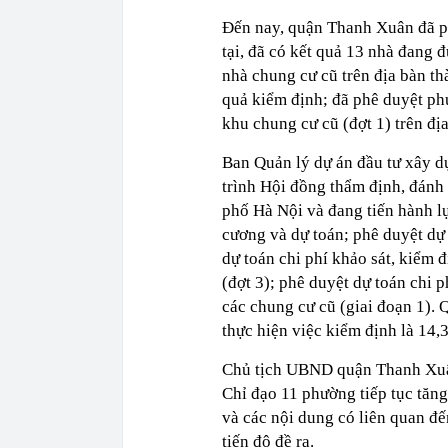
Đến nay, quận Thanh Xuân đã ph
tại, đã có kết quả 13 nhà đang 
nhà chung cư cũ trên địa bàn th
quả kiểm định; đã phê duyệt ph
khu chung cư cũ (đợt 1) trên đ
Ban Quản lý dự án đầu tư xây d
trình Hội đồng thẩm định, đánh 
phố Hà Nội và đang tiến hành lự
cương và dự toán; phê duyệt dự 
dự toán chi phí khảo sát, kiểm 
(đợt 3); phê duyệt dự toán chi ph
các chung cư cũ (giai đoạn 1).
thực hiện việc kiểm định là 14,
Chủ tịch UBND quận Thanh Xuân
Chỉ đạo 11 phường tiếp tục tăng
và các nội dung có liên quan đế
tiến độ đề ra.