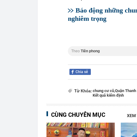
Báo động những chu
nghiêm trọng
Theo
Tiền phong
Chia sẻ
chung cư cũ,
Quận Thanh 
Từ Khóa:
Kết quả kiểm định
CÙNG CHUYÊN MỤC
XEM