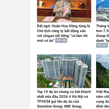
Bất ngờ: Huấn Hoa Hồng từng là
Thông t
Chủ tịch công ty bất động sản
hơn 7.3
với slogan nổi tiếng “có làm thì
Group đ
mới có ăn”
danh "l
Nổi bật
Nổi bật
Top 10 dự án chung cư hút khách
Việt Na
nhất nửa đầu 2026 ở Hà Nội và
năm chỉ
TP.HCM gọi tên dự án của
cung đư
Sunshine Group, MIK Group,
đỉnh đè