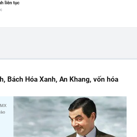
h liên tục
ớc
h, Bách Hóa Xanh, An Khang, vốn hóa
 DMX
vào