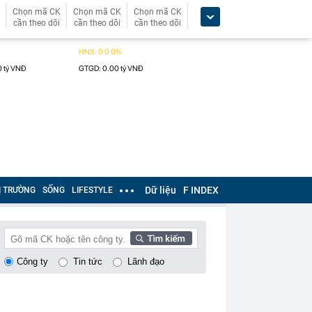
Chọn mã CK
Chọn mã CK
Chọn mã CK
cần theo dõi
cần theo dõi
cần theo dõi
Dữ liệu
F INDEX
Ị TRƯỜNG
SỐNG
LIFESTYLE
Công ty
Tin tức
Lãnh đạo