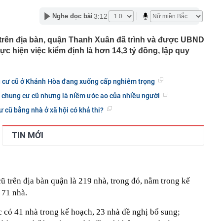
lượng tiền hơn 62.000 tỷ đồng, lớn hơn cả Vinhomes,
3:12
Nghe đọc bài
y Điện Máy Xanh, Bách Hóa Xanh, An Khang, vốn hóa
ng DMX
 trên địa bàn, quận Thanh Xuân đã trình và được UBND
 nhà cổ, phát hiện 'kho báu' gồm 1.000 đồng tiền vàng và
ực hiện việc kiểm định là hơn 14,3 tỷ đồng, lập quy
ấu trong nhiều ngăn bí mật - giá trị hơn 18 tỷ đồng
ận biết ngôi nhà có phong thuỷ không thuận lợi
ượng khách đến Việt Nam đông nhất 7 tháng đầu năm,
 cư cũ ở Khánh Hòa đang xuống cấp nghiêm trọng
 và Nga, gấp gần 6 lần Ấn Độ
 chung cư cũ nhưng là niềm ước ao của nhiều người
i cây tiết lộ: Khách thường chọn quả to, người trong
tra 5 chi tiết này trước
 cũ bằng nhà ở xã hội có khả thi?
 cao tốc quỳ gối 1h an ủi khách: 7 năm sau ở khách sạn 5
 ở nhà, bay hạng thương gia
TIN MỚI
 có xương trẻ khỏe như phụ nữ 30, bác sĩ kinh ngạc khi
a đựng tâm huyết của NSND Tự Long
 4.300 USD/ounce, chuyên gia dự báo đỉnh mới
cũ trên địa bàn quận là 219 nhà, trong đó, nằm trong kế
iệp dầu khí đem hơn 42.200 tỷ đồng gửi ngân hàng
 71 nhà.
o những người không rút điện ấm siêu tốc trước khi ngủ
có 41 nhà trong kế hoạch, 23 nhà đề nghị bổ sung;