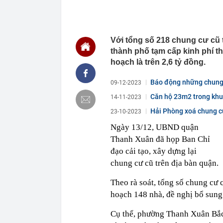
00:01
VNPT nắm giữ 
Viettel Global
00:01
Nắm trong ta
MWG chỉ nga
Với tổng số 218 chung cư cũ
00:01
Khám xét ngôi
thành phố tạm cấp kinh phí th
5 thỏi vàng gi
hoạch là trên 2,6 tỷ đồng.
23:28
4 dấu hiệu nh
23:12
Quốc gia có l
Báo động những chung
09-12-2023
vượt Hàn Quốc
Căn hộ 23m2 trong khu
14-11-2023
23:01
Người bán trá
nghề lại kiểm 
Hải Phòng xoá chung cư
23-10-2023
23:00
Tiếp viên tàu
Ngày 13/12, UBND quận
sao nhiều hơn
Thanh Xuân đã họp Ban Chỉ
22:34
Cụ bà 70 tuổi
biết bí quyết
đạo cải tạo, xây dựng lại
chung cư cũ trên địa bàn quận.
22:34
Ngôi nhà chứ
22:31
Giá vàng vượt
Theo rà soát, tổng số chung cư 
22:30
Một doanh ngh
hoạch 148 nhà, đề nghị bổ sung
22:08
Lời khuyên ch
Cụ thể, phường Thanh Xuân Bắc 