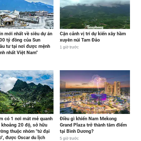
in mới nhất về siêu dự án
Cận cảnh vị trí dự kiến xây hầm
00 tỷ đồng của Sun
xuyên núi Tam Đảo
ầu tư tại nơi được mệnh
1 giờ trước
ạnh nhất Việt Nam"
m có 1 nơi mát mẻ quanh
Điều gì khiến Nam Mekong
 khoảng 20 độ, sở hữu
Grand Plaza trở thành tâm điểm
ờng thuộc nhóm "tứ đại
tại Bình Dương?
o", được Oscar du lịch
5 giờ trước