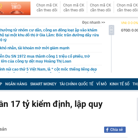
Chọn mã CK
Chọn mã CK
Chọn mã CK
Chọn mã CK
cần theo dõi
cần theo dõi
cần theo dõi
cần theo dõi
Đọc nhanh >>
 thường từ nhóm cư dân, công an đồng loạt ập vào khám
 hộ tại một khu đô thị ở Gia Lâm: Bóc trần đường dây rửa
0 tỷ
khó nhằn, tài khoản mở mới giảm mạnh
ễn Du SN 1972 mua thành công 1 triệu cổ phiếu, trở
 lớn của công ty dệt may Hoàng Thị Loan
đỉnh núi cao thứ 5 Việt Nam, là “ cột mốc thiêng liêng đẹp
ng” ở độ cao trên 3.000m, điểm đến "trong mơ" của dân
P
NGÂN HÀNG
SMART MONEY
TÀI CHÍNH QUỐC TẾ
VĨ MÔ
KINH TẾ SỐ
TH
 hệ thống y khoa tư nhân sở hữu 14 bệnh viện, 2.900
vừa được vinh danh "Hệ thống Y khoa tốt nhất Việt Nam
n 17 tỷ kiểm định, lập quy
hoán bị HoSE cắt margin trong tháng 8
iệp Việt thu hơn 1 tỷ USD ở nước ngoài trong nửa đầu
i nhuận tăng hơn 120%
Vietcap dự phóng VN-Index có thể chạm mốc 1.885 điểm
 sản
Chia sẻ
áng 8