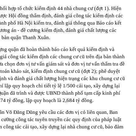
ối hợp tổ chức kiểm định 44 nhà chung cư (đợt 1). Hiện
được Hội đồng thẩm định, đánh giá công tác kiểm định các
ành phố Hà Nội kiểm tra, đánh giá thông qua Báo cáo kết
ương án - đề cương kiểm định, đánh giá chất lượng các
ịa bàn quận Thanh Xuân.
ựng quận đã hoàn thành báo cáo kết quả kiểm định và
giá công tác kiểm định các chung cư cũ trên địa bàn thành
a chọn đơn vị tư vấn giám sát và đơn vị tư vấn thẩm tra đề
toán khảo sát, kiểm định chung cư cũ (đợt 2); phê duyệt
định và đánh giá chất lượng hiện trạng các khu chung cư cũ
í lập quy hoạch chi tiết tỷ lệ 1/500 cải tạo, xây dựng lại
 Quận đã trình và được UBND thành phố tạm cấp kinh phí
374 tỷ đồng, lập quy hoạch là 2,684 tỷ đồng.
 Võ Đăng Dũng yêu cầu các đơn vị có liên quan, Ban
 cường công tác tuyên truyền các quy định của pháp luật
n công tác cải tạo, xây dựng lại nhà chung cư cũ, bảo đảm