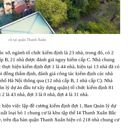
cũ tại quận Thanh Xuân
c sở, ngành tổ chức kiểm định là 23 nhà, trong đó, có 2
ấp B, 21 nhà được đánh giá nguy hiểm cấp C. Nhà chung
thực hiện kiểm định đợt 1 là 44 nhà, hiện tại 13 nhà đã có
ội đồng thẩm định, đánh giá công tác kiểm định các nhà
 phố Hà Nội thông qua (12 nhà cấp B, 1 nhà cấp C). Nhà
n lý dự án đầu tư xây dựng quận) tổ chức kiểm định 81
t 2 là 43 nhà, đợt 3 là 0 nhà, đợt 4 là 31 nhà.
c hiện việc lập đề cương kiểm định đợt 1, Ban Quản lý dự
xuất loại bỏ 1 chung cư là khu tập thể I4 Thanh Xuân Bắc
ậy, trên địa bàn quận Thanh Xuân hiện có 218 nhà chung cư