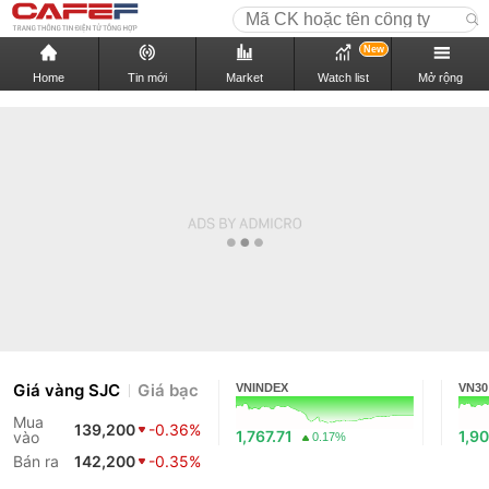
New
Home
Tin mới
Market
Watch list
Mở rộng
Giá vàng SJC
Giá bạc
VNINDEX
VN30
Mua
139,200
-0.36%
1,767.71
1,90
vào
0.17%
Bán ra
142,200
-0.35%