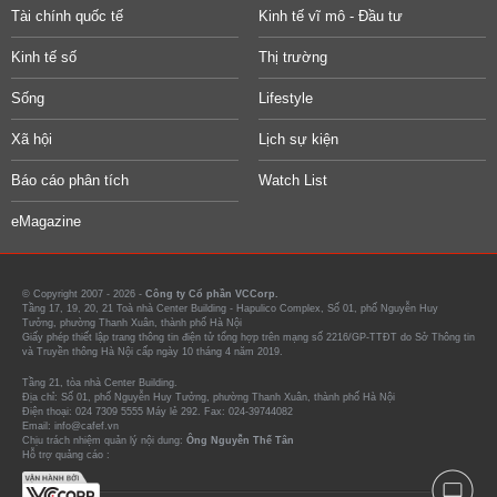
Tài chính quốc tế
Kinh tế vĩ mô - Đầu tư
Kinh tế số
Thị trường
Sống
Lifestyle
Xã hội
Lịch sự kiện
Báo cáo phân tích
Watch List
eMagazine
© Copyright 2007 - 2026 -
Công ty Cổ phần VCCorp.
Tầng 17, 19, 20, 21 Toà nhà Center Building - Hapulico Complex, Số 01, phố Nguyễn Huy
Tưởng, phường Thanh Xuân, thành phố Hà Nội
Giấy phép thiết lập trang thông tin điện tử tổng hợp trên mạng số 2216/GP-TTĐT do Sở Thông tin
và Truyền thông Hà Nội cấp ngày 10 tháng 4 năm 2019.
Tầng 21, tòa nhà Center Building.
Địa chỉ: Số 01, phố Nguyễn Huy Tưởng, phường Thanh Xuân, thành phố Hà Nội
Điện thoại: 024 7309 5555 Máy lẻ 292. Fax: 024-39744082
Email: info@cafef.vn
Chịu trách nhiệm quản lý nội dung:
Ông Nguyễn Thế Tân
Hỗ trợ quảng cáo :