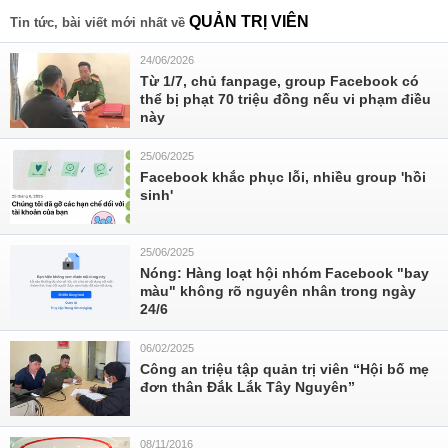
QUẢN TRỊ VIÊN
Tin tức, bài viết mới nhất về
24/06/2026
Từ 1/7, chủ fanpage, group Facebook có
thể bị phạt 70 triệu đồng nếu vi phạm điều
này
25/06/2025
Facebook khắc phục lỗi, nhiều group 'hồi
sinh'
25/06/2025
Nóng: Hàng loạt hội nhóm Facebook "bay
màu" không rõ nguyên nhân trong ngày
24/6
06/02/2025
Công an triệu tập quản trị viên “Hội bố mẹ
đơn thân Đắk Lắk Tây Nguyên”
08/11/2016