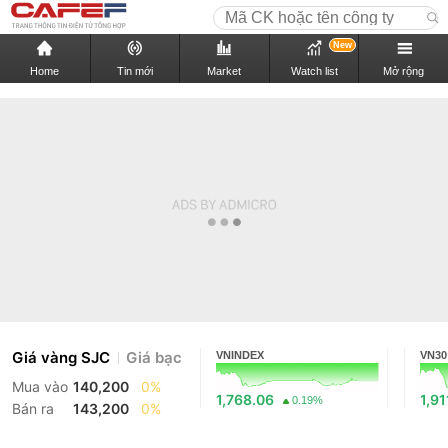
New
Home
Tin mới
Market
Watch list
Mở rộng
Giá vàng SJC
Giá bạc
VNINDEX
VN30
Mua vào
140,200
0%
1,768.06
1,91
0.19%
Bán ra
143,200
0%