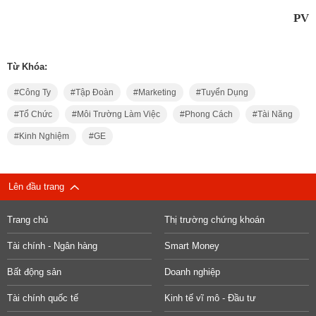
PV
Từ Khóa:
Công Ty
Tập Đoàn
Marketing
Tuyển Dụng
Tổ Chức
Môi Trường Làm Việc
Phong Cách
Tài Năng
Kinh Nghiệm
GE
Lên đầu trang
Trang chủ
Thị trường chứng khoán
Tài chính - Ngân hàng
Smart Money
Bất động sản
Doanh nghiệp
Tài chính quốc tế
Kinh tế vĩ mô - Đầu tư