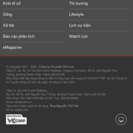
Kinh tế số
Thị trường
Sống
Lifestyle
Xã hội
Lịch sự kiện
Báo cáo phân tích
Watch List
eMagazine
© Copyright 2007 - 2026 -
Công ty Cổ phần VCCorp.
Tầng 17, 19, 20, 21 Toà nhà Center Building - Hapulico Complex, Số 01, phố Nguyễn Huy
Tưởng, phường Thanh Xuân, thành phố Hà Nội
Giấy phép thiết lập trang thông tin điện tử tổng hợp trên mạng số 2216/GP-TTĐT do Sở Thông tin
và Truyền thông Hà Nội cấp ngày 10 tháng 4 năm 2019.
Tầng 21, tòa nhà Center Building.
Địa chỉ: Số 01, phố Nguyễn Huy Tưởng, phường Thanh Xuân, thành phố Hà Nội
Điện thoại: 024 7309 5555 Máy lẻ 292. Fax: 024-39744082
Email: info@cafef.vn
Chịu trách nhiệm quản lý nội dung:
Ông Nguyễn Thế Tân
Hỗ trợ quảng cáo :