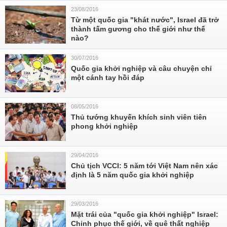
23/08/2016
Từ một quốc gia "khát nước", Israel đã trở
thành tấm gương cho thế giới như thế
nào?
30/07/2016
Quốc gia khởi nghiệp và câu chuyện chỉ
một cánh tay hồi đáp
08/05/2016
Thủ tướng khuyến khích sinh viên tiên
phong khởi nghiệp
29/04/2016
Chủ tịch VCCI: 5 năm tới Việt Nam nên xác
định là 5 năm quốc gia khởi nghiệp
29/03/2016
Mặt trái của "quốc gia khởi nghiệp" Israel:
Chinh phục thế giới, về quê thất nghiệp