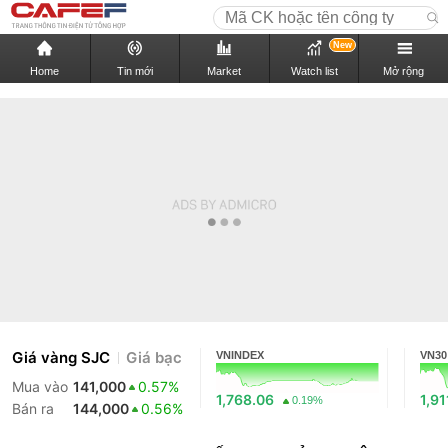
New
Home
Tin mới
Market
Watch list
Mở rộng
Giá vàng SJC
Giá bạc
VNINDEX
VN30
Mua vào
141,000
0.57%
1,768.06
1,91
0.19%
Bán ra
144,000
0.56%