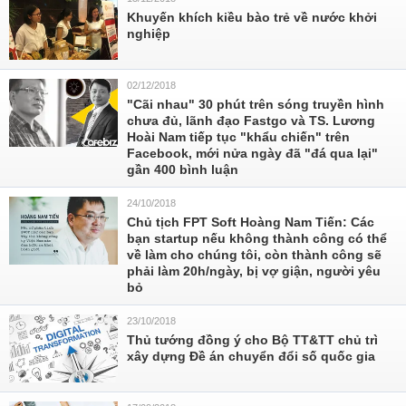
Khuyến khích kiều bào trẻ về nước khởi
nghiệp
02/12/2018
"Cãi nhau" 30 phút trên sóng truyền hình
chưa đủ, lãnh đạo Fastgo và TS. Lương
Hoài Nam tiếp tục "khẩu chiến" trên
Facebook, mới nửa ngày đã "đá qua lại"
gần 400 bình luận
24/10/2018
Chủ tịch FPT Soft Hoàng Nam Tiến: Các
bạn startup nếu không thành công có thể
về làm cho chúng tôi, còn thành công sẽ
phải làm 20h/ngày, bị vợ giận, người yêu
bỏ
23/10/2018
Thủ tướng đồng ý cho Bộ TT&TT chủ trì
xây dựng Đề án chuyển đổi số quốc gia