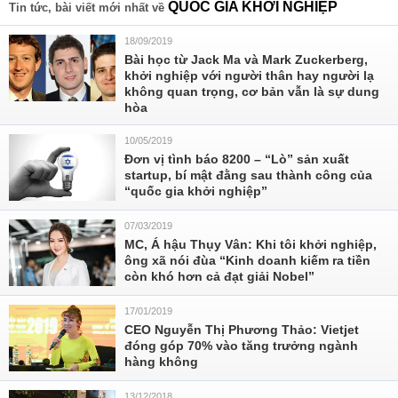
QUỐC GIA KHỞI NGHIỆP
Tin tức, bài viết mới nhất về
18/09/2019
Bài học từ Jack Ma và Mark Zuckerberg,
khởi nghiệp với người thân hay người lạ
không quan trọng, cơ bản vẫn là sự dung
hòa
10/05/2019
Đơn vị tình báo 8200 – “Lò” sản xuất
startup, bí mật đằng sau thành công của
“quốc gia khởi nghiệp”
07/03/2019
MC, Á hậu Thụy Vân: Khi tôi khởi nghiệp,
ông xã nói đùa “Kinh doanh kiếm ra tiền
còn khó hơn cả đạt giải Nobel”
17/01/2019
CEO Nguyễn Thị Phương Thảo: Vietjet
đóng góp 70% vào tăng trưởng ngành
hàng không
13/12/2018