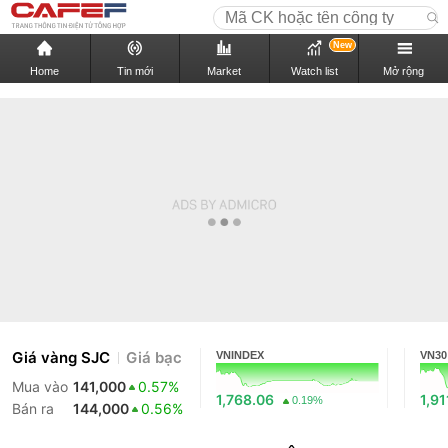
New
Home
Tin mới
Market
Watch list
Mở rộng
Giá vàng SJC
Giá bạc
VNINDEX
VN30
Mua vào
141,000
0.57%
1,768.06
1,91
0.19%
Bán ra
144,000
0.56%