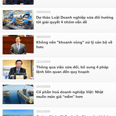
19/02/2019
Dự thảo Luật Doanh nghiệp sửa đổi hướng
tới giải quyết 4 nhóm vấn đề
18/02/2019
Không nên "khoanh vùng" xử lý cán bộ về
hưu
22/12/2018
Thông qua việc sửa đổi, bổ sung 4 pháp
lệnh liên quan đến quy hoạch
10/12/2018
Cổ phần hoá doanh nghiệp Việt: Nhật
muốn mức giá “mềm” hơn
23/11/2018