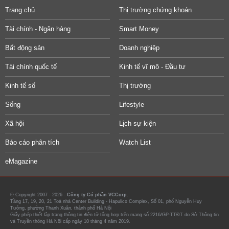
Trang chủ
Thị trường chứng khoán
Tài chính - Ngân hàng
Smart Money
Bất động sản
Doanh nghiệp
Tài chính quốc tế
Kinh tế vĩ mô - Đầu tư
Kinh tế số
Thị trường
Sống
Lifestyle
Xã hội
Lịch sự kiện
Báo cáo phân tích
Watch List
eMagazine
© Copyright 2007 - 2026 -
Công ty Cổ phần VCCorp.
Tầng 17, 19, 20, 21 Toà nhà Center Building - Hapulico Complex, Số 01, phố Nguyễn Huy
Tưởng, phường Thanh Xuân, thành phố Hà Nội
Giấy phép thiết lập trang thông tin điện tử tổng hợp trên mạng số 2216/GP-TTĐT do Sở Thông tin
và Truyền thông Hà Nội cấp ngày 10 tháng 4 năm 2019.