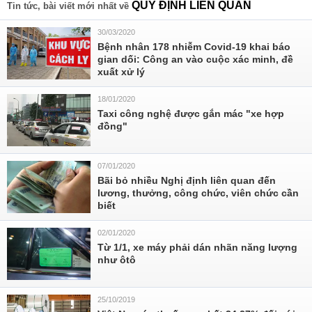
QUY ĐỊNH LIÊN QUAN
Tin tức, bài viết mới nhất về
30/03/2020
Bệnh nhân 178 nhiễm Covid-19 khai báo
gian dối: Công an vào cuộc xác minh, đề
xuất xử lý
18/01/2020
Taxi công nghệ được gắn mác "xe hợp
đồng"
07/01/2020
Bãi bỏ nhiều Nghị định liên quan đến
lương, thưởng, công chức, viên chức cần
biết
02/01/2020
Từ 1/1, xe máy phải dán nhãn năng lượng
như ôtô
25/10/2019