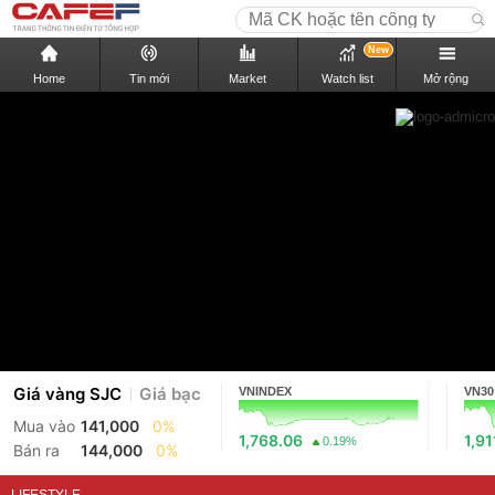
New
Home
Tin mới
Market
Watch list
Mở rộng
Giá vàng SJC
Giá bạc
VNINDEX
VN30
Mua vào
141,000
0%
1,768.06
1,91
0.19%
Bán ra
144,000
0%