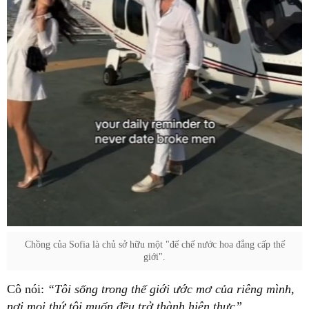
Chồng của Sofia là chủ sở hữu một "đế chế nước hoa đẳng cấp thế
giới".
Cô nói:
“Tôi sống trong thế giới ước mơ của riêng mình,
nơi mọi thứ tôi muốn đều trở thành hiện thực”.