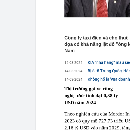
Công ty taxi điện và cho thu
dọa có khả năng lật đổ "ông 
Nam.
KIA "nhá hàng" mẫu sed
15-03-2024
Bị ô tô Trung Quốc, Hàn
14-03-2024
Không hổ là 'vua doanh
14-03-2024
toàn...
Thị trường gọi xe công
nghệ
ước tính đạt 0,88 tỷ
USD năm 2024
Theo nghiên cứu của Mordor Int
2023 có quy mô 727,73 triệu US
2,16 tỷ USD vào năm 2029, tăng