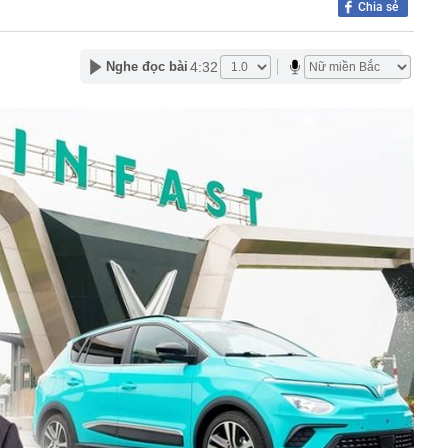
Chia sẻ
êu thị khiến bạn mua nhiều hơn
gười thích trồng hoa giấy trước nhà nhưng không bao
 phòng
4:32
Nghe đọc bài
i Samsung "ít được quảng cáo" nhưng lại rất đáng mua
t lúc này
t quả xổ số miền Nam hôm nay thứ Sáu ngày 7/8/2026
 gan B rồi bỏ điều trị suốt 20 năm, người đàn ông 53 tuổi
 vợ con cũng nhiễm bệnh
àu omega-3 bậc nhất
i nhận ra: Càng tiết kiệm càng tốt là lời khuyên dễ khiến
ên trả giá
 cao, doanh nghiệp gửi nhà băng hàng nghìn tỷ đồng
ốc Bắc - Nam đạt hơn 1.300 tỷ đồng
g thân thầy bói Phan Thị Thu Trang SN 1989