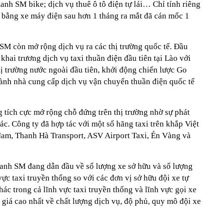
nh SM bike; dịch vụ thuê ô tô điện tự lái… Chỉ tính riêng
bằng xe máy điện sau hơn 1 tháng ra mắt đã cán mốc 1
SM còn mở rộng dịch vụ ra các thị trường quốc tế. Đầu
hai trương dịch vụ taxi thuần điện đầu tiên tại Lào với
ị trường nước ngoài đầu tiên, khởi động chiến lược Go
thành nhà cung cấp dịch vụ vận chuyển thuần điện quốc tế
tích cực mở rộng chỗ đứng trên thị trường nhờ sự phát
ác. Công ty đã hợp tác với một số hãng taxi trên khắp Việt
am, Thanh Hà Transport, ASV Airport Taxi, Én Vàng và
anh SM đang dẫn đầu về số lượng xe sở hữu và số lượng
ực taxi truyền thống so với các đơn vị sở hữu đội xe tự
hác trong cả lĩnh vực taxi truyền thống và lĩnh vực gọi xe
iá cao nhất về chất lượng dịch vụ, độ phủ, quy mô đội xe