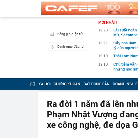
MỚI NHẤT!
19:23
Lãi suất ngân
Bảng giá điện tử
MB, Sacomban
19:21
Cây nha đam 2
Danh mục đầu tư
lý của người 
19:10
Thái Lan: Nam
19:10
Chủ tiệm văn 
nhưng học sinh
18:57
Tài khoản ng
triệu đồng
XÃ HỘI
CHỨNG KHOÁN
BẤT ĐỘNG SẢN
DOANH NGHIỆ
18:50
Vì sao phở Hà
18:50
Cách Trung Qu
Ra đời 1 năm đã lên nh
18:45
Công an xác mi
Phạm Nhật Vượng đang v
điểm làm CC
18:45
Phát hiện số v
xe công nghệ, đe dọa G
gia đình
18:30
Vì sao nhiều 