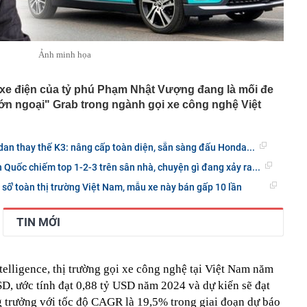
Ảnh minh họa
ê xe điện của tỷ phú Phạm Nhật Vượng đang là mối đe
lớn ngoại" Grab trong ngành gọi xe công nghệ Việt
an thay thế K3: nâng cấp toàn diện, sẵn sàng đấu Honda...
 Quốc chiếm top 1-2-3 trên sân nhà, chuyện gì đang xảy ra...
 số' toàn thị trường Việt Nam, mẫu xe này bán gấp 10 lần
TIN MỚI
elligence, thị trường gọi xe công nghệ tại Việt Nam năm
D, ước tính đạt 0,88 tỷ USD năm 2024 và dự kiến sẽ đạt
 trưởng với tốc độ CAGR là 19,5% trong giai đoạn dự báo