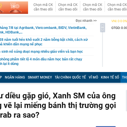
Chọn mã CK
Chọn mã CK
Chọn mã CK
Chọn mã CK
cần theo dõi
cần theo dõi
cần theo dõi
cần theo dõi
Đọc nhanh >>
 hàng 7/8 tại Agribank, Vietcombank, BIDV, VietinBank,
k, HDBank,...
8 năm tuổi héo khô suốt 2 năm bỗng bật chồi, cách xử
bà khiến dân mạng nể phục
 sinh nổ súng đoạt mạng nhiều giáo viên và bạn học
phòng phẩm tiết lộ 4 món đầu năm học bán rất chạy
 lại ít dùng
ân hàng chưa từng được sử dụng bất ngờ có số dư 100
P
NGÂN HÀNG
SMART MONEY
TÀI CHÍNH QUỐC TẾ
VĨ MÔ
KINH TẾ SỐ
TH
 Nội hay bán hết trước giờ trưa?
ốc xử lý 'anh hùng bàn phím' bôi nhọ, xúc phạm cá nhân
ư diều gặp gió, Xanh SM của ông
nh cọc tiền tổng giá trị 80.000.000 đồng bị bỏ lại ở địa
ẽ lại miếng bánh thị trường gọi
CD
àng trị giá hơn 262 tỷ đồng khi đi dạo trên khu đất của
rab ra sao?
gia đình thích làm thêm cầu thang bên ngoài nhà?