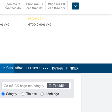
Chọn mã CK
Chọn mã CK
Chọn mã CK
cần theo dõi
cần theo dõi
cần theo dõi
Dữ liệu
F INDEX
Ị TRƯỜNG
SỐNG
LIFESTYLE
Công ty
Tin tức
Lãnh đạo