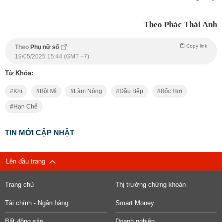
Theo Phác Thái Anh
Copy link
Theo
Phụ nữ số
19/05/2025 15:44 (GMT +7)
Từ Khóa:
Khi
Bột Mì
Làm Nóng
Đầu Bếp
Bốc Hơi
Hạn Chế
TIN MỚI CẬP NHẬT
Lên đầu trang
Trang chủ
Thị trường chứng khoán
Tài chính - Ngân hàng
Smart Money
Bất động sản
Doanh nghiệp