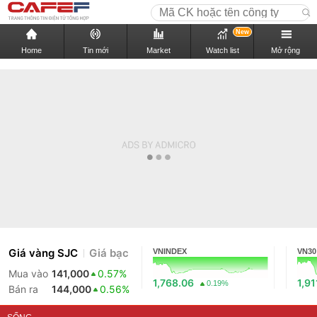
New
Home
Tin mới
Market
Watch list
Mở rộng
Giá vàng SJC
Giá bạc
VNINDEX
VN30
Mua vào
141,000
0.57%
1,768.06
1,91
0.19%
Bán ra
144,000
0.56%