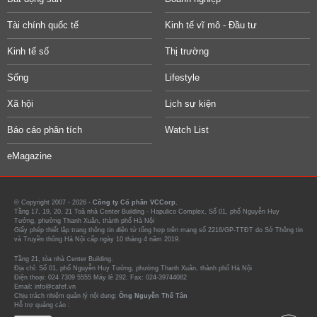
Tài chính quốc tế
Kinh tế vĩ mô - Đầu tư
Kinh tế số
Thị trường
Sống
Lifestyle
Xã hội
Lịch sự kiện
Báo cáo phân tích
Watch List
eMagazine
© Copyright 2007 - 2026 -
Công ty Cổ phần VCCorp.
Tầng 17, 19, 20, 21 Toà nhà Center Building - Hapulico Complex, Số 01, phố Nguyễn Huy
Tưởng, phường Thanh Xuân, thành phố Hà Nội
Giấy phép thiết lập trang thông tin điện tử tổng hợp trên mạng số 2216/GP-TTĐT do Sở Thông tin
và Truyền thông Hà Nội cấp ngày 10 tháng 4 năm 2019.
Tầng 21, tòa nhà Center Building.
Địa chỉ: Số 01, phố Nguyễn Huy Tưởng, phường Thanh Xuân, thành phố Hà Nội
Điện thoại: 024 7309 5555 Máy lẻ 292. Fax: 024-39744082
Email: info@cafef.vn
Chịu trách nhiệm quản lý nội dung:
Ông Nguyễn Thế Tân
Hỗ trợ quảng cáo :