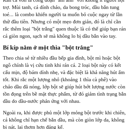
Rán cá vốn là công đoạn "ám ảnh" với không ít người nội
trợ. Mùi tanh, cá dính chảo, da bong tróc, dầu bắn tung
toé... là combo khiến người ta muốn bỏ cuộc ngay từ lần
thử đầu tiên. Nhưng có một mẹo đơn giản, đó là chỉ cần
rắc thêm loại "bột trắng" quen thuộc là có thể giúp bạn rán
cá giòn ngon, sạch sẽ mà không lo bị dầu bắn vào tay.
Bí kíp nằm ở một thìa "bột trắng"
Theo chia sẻ từ nhiều đầu bếp gia đình, bột mì hoặc bột
ngô chính là vị cứu tinh khi rán cá. 2 loại bột này có kết
cấu mịn, độ bám dính nhẹ, và đặc biệt là khả năng hút ẩm
tốt. Khi rắc một lượng nhỏ (khoảng 1 thìa cà phê) vào
chảo dầu đã nóng, lớp bột sẽ giúp hút bớt lượng nước còn
tồn đọng trên bề mặt thực phẩm, từ đó giảm tình trạng bắn
dầu do dầu-nước phản ứng với nhau.
Ngoài ra, khi được phủ một lớp mỏng bột trước khi chiên,
cá không chỉ hạn chế bắn dầu, mà còn giòn lớp da, không
bị nát, lại thơm hơn đáng kể.