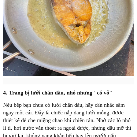
4. Trang bị lưới chắn dầu, nhỏ nhưng "có võ"
Nếu bếp bạn chưa có lưới chắn dầu, hãy cân nhắc sắm
ngay một cái. Đây là chiếc nắp dạng lưới mỏng, được
thiết kế để che miệng chảo khi chiên rán. Nhờ các lỗ nhỏ
li ti, hơi nước vẫn thoát ra ngoài được, nhưng dầu mỡ thì
bị giữ lại, không văng khắp bếp hay lên người nấu.