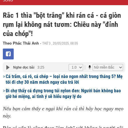
SỐNG
Rắc 1 thìa "bột trắng" khi rán cá - cá giòn
rụm lại không nát tươm: Chiêu này "đỉnh
của chóp"!
THỨ 3 , 20/05/2025, 08:05
Theo Phác Thái Anh
-
Nghe đọc bài
3:25
Cá trắm, cá rô, cá chép – loại nào ngon nhất trong tháng 5? Mẹ
tôi đi chợ 30 năm mách ngay câu trả lời
Đi chợ thấy cá đựng trong túi nylon đen: Người bán không bao
giờ hé miệng, ai tinh ý sẽ hiểu ngay lý do
Nếu bạn cảm thấy e ngại khi rán cá thì hãy học ngay mẹo
này.