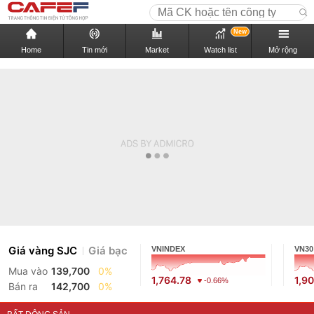
New
Home
Tin mới
Market
Watch list
Mở rộng
Giá vàng SJC
Giá bạc
VNINDEX
VN30
Mua vào
139,700
0%
1,764.78
1,9
-0.66%
Bán ra
142,700
0%