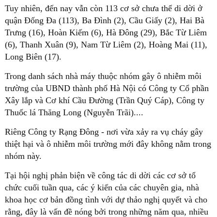
Tuy nhiên, đến nay vẫn còn 113 cơ sở chưa thể di dời ở
quận Đống Đa (113), Ba Đình (2), Cầu Giấy (2), Hai Bà
Trưng (16), Hoàn Kiếm (6), Hà Đông (29), Bắc Từ Liêm
(6), Thanh Xuân (9), Nam Từ Liêm (2), Hoàng Mai (11),
Long Biên (17).
Trong danh sách nhà máy thuộc nhóm gây ô nhiễm môi
trường của UBND thành phố Hà Nội có Công ty Cổ phần
Xây lắp và Cơ khí Cầu Đường (Trần Quý Cáp), Công ty
Thuốc lá Thăng Long (Nguyễn Trãi)....
Riêng Công ty Rạng Đông - nơi vừa xảy ra vụ cháy gây
thiệt hại và ô nhiễm môi trường mới đây không nằm trong
nhóm này.
Tại hội nghị phản biện về công tác di dời các cơ sở tổ
chức cuối tuần qua, các ý kiến của các chuyên gia, nhà
khoa học cơ bản đồng tình với dự thảo nghị quyết và cho
rằng, đây là vấn đề nóng bởi trong những năm qua, nhiều