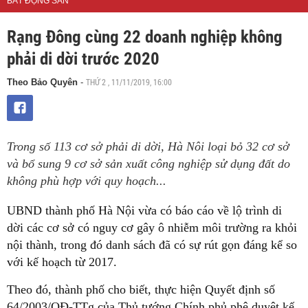
BẤT ĐỘNG SẢN
Rạng Đông cùng 22 doanh nghiệp không
phải di dời trước 2020
THỨ 2 , 11/11/2019, 16:00
Theo Bảo Quyên
-
Trong số 113 cơ sở phải di dời, Hà Nôi loại bỏ 32 cơ sở
và bổ sung 9 cơ sở sản xuất công nghiệp sử dụng đất do
không phù hợp với quy hoạch...
UBND thành phố Hà Nội vừa có báo cáo về lộ trình di
dời các cơ sở có nguy cơ gây ô nhiễm môi trường ra khỏi
nội thành, trong đó danh sách đã có sự rút gọn đáng kể so
với kế hoạch từ 2017.
Theo đó, thành phố cho biết, thực hiện Quyết định số
64/2003/QĐ-TTg của Thủ tướng Chính phủ phê duyệt kế