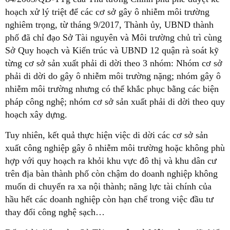
hoạch xử lý triệt để các cơ sở gây ô nhiễm môi trường
nghiêm trọng, từ tháng 9/2017, Thành ủy, UBND thành
phố đã chỉ đạo Sở Tài nguyên và Môi trường chủ trì cùng
Sở Quy hoạch và Kiến trúc và UBND 12 quận rà soát kỹ
từng cơ sở sản xuất phải di dời theo 3 nhóm: Nhóm cơ sở
phải di dời do gây ô nhiễm môi trường nặng; nhóm gây ô
nhiễm môi trường nhưng có thể khắc phục bằng các biện
pháp công nghệ; nhóm cơ sở sản xuất phải di dời theo quy
hoạch xây dựng.
Tuy nhiên, kết quả thực hiện việc di dời các cơ sở sản
xuất công nghiệp gây ô nhiễm môi trường hoặc không phù
hợp với quy hoạch ra khỏi khu vực đô thị và khu dân cư
trên địa bàn thành phố còn chậm do doanh nghiệp không
muốn di chuyển ra xa nội thành; năng lực tài chính của
hầu hết các doanh nghiệp còn hạn chế trong việc đầu tư
thay đổi công nghệ sạch…