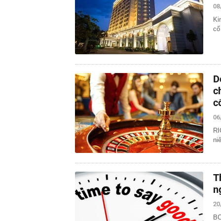
08
Ki
cổ
D
c
c
06
RI
ni
T
n
20
BC