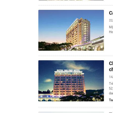
C
22
Mặ
Ho
C
c
14
Tr
52
da
Ta