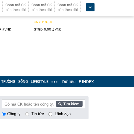
Chọn mã CK
Chọn mã CK
Chọn mã CK
cần theo dõi
cần theo dõi
cần theo dõi
Dữ liệu
F INDEX
Ị TRƯỜNG
SỐNG
LIFESTYLE
Công ty
Tin tức
Lãnh đạo