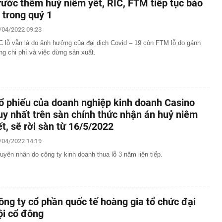
rước thềm huỷ niêm yết, RIC, FTM tiếp tục báo
ỗ trong quý 1
/04/2022 09:23
C lỗ vẫn là do ảnh hưởng của đại dịch Covid – 19 còn FTM lỗ do gánh
ng chi phí và việc dừng sản xuất.
ổ phiếu của doanh nghiệp kinh doanh Casino
uy nhất trên sàn chính thức nhận án huỷ niêm
ết, sẽ rời sàn từ 16/5/2022
/04/2022 14:19
uyên nhân do công ty kinh doanh thua lỗ 3 năm liên tiếp.
ông ty cổ phần quốc tế hoàng gia tổ chức đại
ội cổ đông