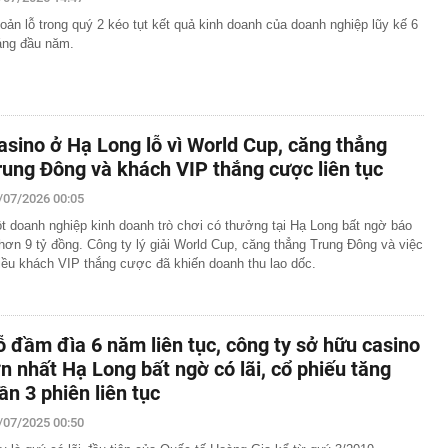
ải pháp chuyển đổi số uy tín năm 2026
oản lỗ trong quý 2 kéo tụt kết quả kinh doanh của doanh nghiệp lũy kế 6
 đại học vùng vừa đạt doanh thu 2.200 tỷ đồng, trả lương
áng đầu năm.
m, quy tụ đến 2.443 Thạc sĩ, Tiến sĩ, Phó Giáo sư, Giáo
ia đình đặt một tờ giấy A4 vào ngăn đông tủ lạnh? Lấy ra
vấn đề
asino ở Hạ Long lỗ vì World Cup, căng thẳng
nh nghiệp nhà nước GVR, PV GAS, BSR, Petrolimex,
ng loạt "tím lịm"
rung Đông và khách VIP thắng cược liên tục
loạt kiểm tra 293 căn hộ tại một khu chung cư lúc rạng
/07/2026 00:05
t doanh nghiệp kinh doanh trò chơi có thưởng tại Hạ Long bất ngờ báo
ilk có 'biến'
 hơn 9 tỷ đồng. Công ty lý giải World Cup, căng thẳng Trung Đông và việc
 2026, mức hưởng BHYT của người lao động được quy
iều khách VIP thắng cược đã khiến doanh thu lao dốc.
 địa và bài toán chủ quyền dữ liệu của doanh nghiệp Việt
a tử vong đầu tiên liên quan đến đợt dịch Cyclospora
ỗ đầm đìa 6 năm liên tục, công ty sở hữu casino
 báo quan trọng đến toàn bộ khách hàng
ớn nhất Hạ Long bất ngờ có lãi, cổ phiếu tăng
gân hàng Agribank hiện nay
rần 3 phiên liên tục
/07/2025 00:50