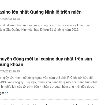
asino lớn nhất Quảng Ninh lỗ triền miên
/02/2023 13:53
c dù doanh thu tăng vọt song công ty sở hữu casino và khách sạn
àng Gia Quảng Ninh vẫn báo lỗ hơn 61 tỷ đồng năm 2022.
huyển động mới tại casino duy nhất trên sàn
hứng khoán
/07/2022 10:15
ên giấy tờ, nhóm cổ đông ngoại vẫn nắm chi phối RIC khi sở hữu đến
,49% vốn công ty. Tuy vậy, nhiều khả năng tỷ lệ này chỉ mang tính chất
nh nghĩa khi các tờ trình bầu 4 nhân sự của nhóm chủ mới đều được…
gs:
ric