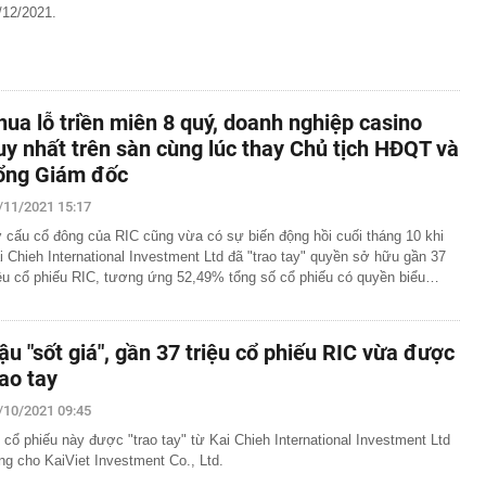
/12/2021.
hua lỗ triền miên 8 quý, doanh nghiệp casino
uy nhất trên sàn cùng lúc thay Chủ tịch HĐQT và
ổng Giám đốc
/11/2021 15:17
 cấu cổ đông của RIC cũng vừa có sự biến động hồi cuối tháng 10 khi
i Chieh International Investment Ltd đã "trao tay" quyền sở hữu gần 37
iệu cổ phiếu RIC, tương ứng 52,49% tổng số cổ phiếu có quyền biểu…
ậu "sốt giá", gần 37 triệu cổ phiếu RIC vừa được
rao tay
/10/2021 09:45
 cổ phiếu này được "trao tay" từ Kai Chieh International Investment Ltd
ng cho KaiViet Investment Co., Ltd.