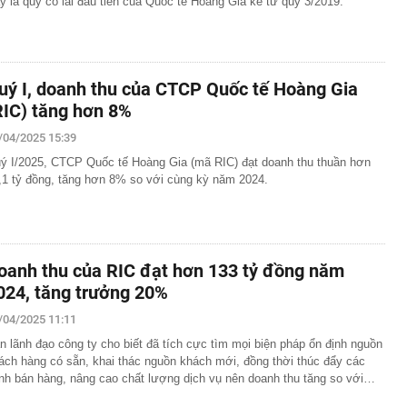
y là quý có lãi đầu tiên của Quốc tế Hoàng Gia kể từ quý 3/2019.
uý I, doanh thu của CTCP Quốc tế Hoàng Gia
RIC) tăng hơn 8%
/04/2025 15:39
ý I/2025, CTCP Quốc tế Hoàng Gia (mã RIC) đạt doanh thu thuần hơn
,1 tỷ đồng, tăng hơn 8% so với cùng kỳ năm 2024.
oanh thu của RIC đạt hơn 133 tỷ đồng năm
024, tăng trưởng 20%
/04/2025 11:11
n lãnh đạo công ty cho biết đã tích cực tìm mọi biện pháp ổn định nguồn
ách hàng có sẵn, khai thác nguồn khách mới, đồng thời thúc đẩy các
nh bán hàng, nâng cao chất lượng dịch vụ nên doanh thu tăng so với…