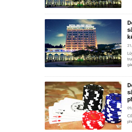
D
s
k
21
Lũ
tr
gá
D
s
p
09
Cổ
ph