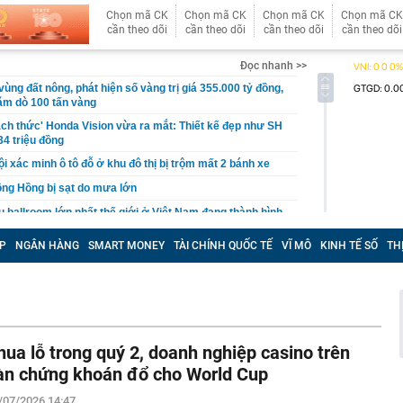
Chọn mã CK
Chọn mã CK
Chọn mã CK
Chọn mã CK
cần theo dõi
cần theo dõi
cần theo dõi
cần theo dõi
Đọc nhanh >>
ùng đất nông, phát hiện số vàng trị giá 355.000 tỷ đồng,
hăm dò 100 tấn vàng
hách thức' Honda Vision vừa ra mắt: Thiết kế đẹp như SH
34 triệu đồng
i xác minh ô tô đỗ ở khu đô thị bị trộm mất 2 bánh xe
ng Hồng bị sạt do mưa lớn
 ballroom lớn nhất thế giới ở Việt Nam đang thành hình
ện rõ dáng vóc bên bờ biển
P
NGÂN HÀNG
SMART MONEY
TÀI CHÍNH QUỐC TẾ
VĨ MÔ
KINH TẾ SỐ
TH
 cá không nên ăn: Có bộ phận chứa độc tố, ăn phải có
hận
 tốc cuộc đua bộ nhớ AI với chuẩn HBF mới
từ shipper, tài khoản ngân hàng lập tức hiện lệnh
ơn 28 triệu đồng: Cô gái sinh năm 1990 phải đến công an
hua lỗ trong quý 2, doanh nghiệp casino trên
7 km gắn 'tường' chống ồn trên Vành đai 3 qua khu đô
àn chứng khoán đổ cho World Cup
/07/2026 14:47
h danh Top 3 Công ty công nghệ cung cấp sản phẩm,