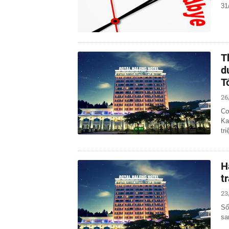
31
T
d
T
26
Cơ
Ka
tr
H
t
23
Số
sa