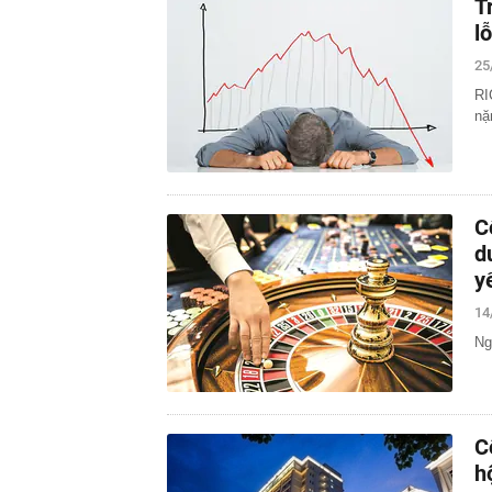
T
l
25
RI
nặ
C
d
y
14
Ng
C
h