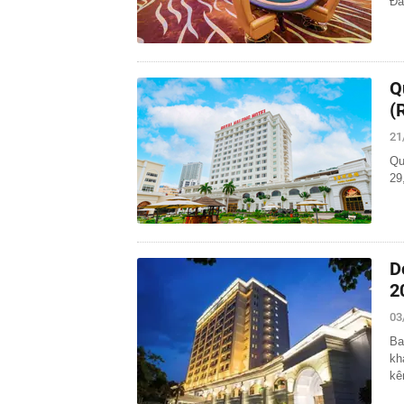
Đâ
Q
(
21
Qu
29
D
2
03
Ba
kh
kê