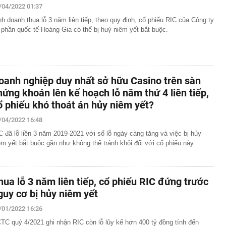
/04/2022 01:37
nh doanh thua lỗ 3 năm liên tiếp, theo quy định, cổ phiếu RIC của Công ty
 phần quốc tế Hoàng Gia có thể bị huỷ niêm yết bắt buộc.
oanh nghiệp duy nhất sở hữu Casino trên sàn
hứng khoán lên kế hoạch lỗ năm thứ 4 liên tiếp,
ổ phiếu khó thoát án hủy niêm yết?
/04/2022 16:48
C đã lỗ liền 3 năm 2019-2021 với số lỗ ngày càng tăng và việc bị hủy
êm yết bắt buộc gần như không thể tránh khỏi đối với cổ phiếu này.
hua lỗ 3 năm liên tiếp, cổ phiếu RIC đứng trước
guy cơ bị hủy niêm yết
/01/2022 16:26
TC quý 4/2021 ghi nhận RIC còn lỗ lũy kế hơn 400 tỷ đồng tính đến