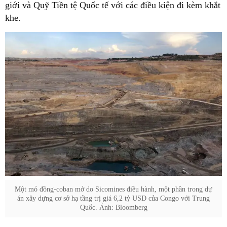
giới và Quỹ Tiền tệ Quốc tế với các điều kiện đi kèm khắt
khe.
Một mỏ đồng-coban mở do Sicomines điều hành, một phần trong dự
án xây dựng cơ sở hạ tầng trị giá 6,2 tỷ USD của Congo với Trung
Quốc. Ảnh: Bloomberg