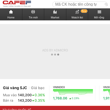
New
Home
Tin mới
Market
Watch list
Mở rộng
Giá vàng SJC
Giá bạc
VNINDEX
VN30
Mua vào
140,200
0.36%
1,768.06
1,91
0.19%
Bán ra
143,200
0.35%