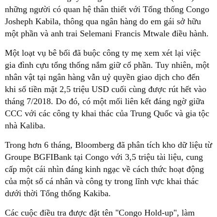
những người có quan hệ thân thiết với Tổng thống Congo
Josheph Kabila, thông qua ngân hàng do em gái sở hữu
một phần và anh trai Selemani Francis Mtwale điều hành.
Một loạt vụ bê bối đã buộc công ty mẹ xem xét lại việc
gia đình cựu tổng thống nắm giữ cổ phần. Tuy nhiên, một
nhân vật tại ngân hàng vẫn uỷ quyền giao dịch cho đến
khi số tiền mặt 2,5 triệu USD cuối cùng được rút hết vào
tháng 7/2018. Do đó, có một mối liên kết đáng ngờ giữa
CCC với các công ty khai thác của Trung Quốc và gia tộc
nhà Kaliba.
Trong hơn 6 tháng, Bloomberg đã phân tích kho dữ liệu từ
Groupe BGFIBank tại Congo với 3,5 triệu tài liệu, cung
cấp một cái nhìn đáng kinh ngạc về cách thức hoạt động
của một số cá nhân và công ty trong lĩnh vực khai thác
dưới thời Tổng thống Kakiba.
Các cuộc điều tra được đặt tên "Congo Hold-up", làm