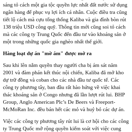
sáng tỏ cách một gia tộc quyền lực nhất đất nước sử dụng
ngân hàng để phục vụ lợi ích cá nhân. Cuộc điều tra cũng
tiết lộ cách mà cựu tổng thống Kaliba và gia đình bòn rút
138 triệu USD công quỹ. Thông tin mới cũng soi tỏ cách
mà các công ty Trung Quốc đến đầu tư vào khoáng sản ở
một trong những quốc gia nghèo nhất thế giới.
Hàng loạt dự án "mờ ám" được mở ra
Sau khi lên nắm quyền thay người cha bị ám sát năm
2001 và đàm phán kết thúc nội chiến, Kaliba đã mở kho
dự trữ đồng và coban cho các nhà đầu tư quốc tế. Các
công ty phương tây, ban đầu rất hào hứng về việc khai
thác khoáng sản ở Congo nhưng đã lần lượt rút lui. BHP
Group, Anglo American Plc’s De Beers và Freeport-
McMoRan Inc. đều bán hết các mỏ và huỷ bỏ các dự án.
Việc các công ty phương tây rút lui là cơ hội cho các công
ty Trung Quốc mở rộng quyền kiểm soát với việc cung