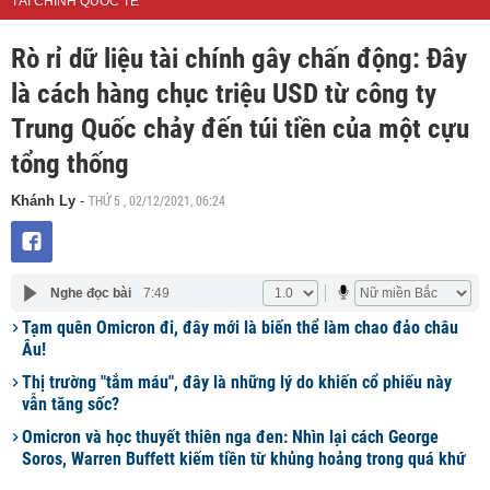
TÀI CHÍNH QUỐC TẾ
Rò rỉ dữ liệu tài chính gây chấn động: Đây
là cách hàng chục triệu USD từ công ty
Trung Quốc chảy đến túi tiền của một cựu
tổng thống
THỨ 5 , 02/12/2021, 06:24
Khánh Ly
-
Nghe đọc bài
7:49
Tạm quên Omicron đi, đây mới là biến thể làm chao đảo châu
Âu!
Thị trường "tắm máu", đây là những lý do khiến cổ phiếu này
vẫn tăng sốc?
Omicron và học thuyết thiên nga đen: Nhìn lại cách George
Soros, Warren Buffett kiếm tiền từ khủng hoảng trong quá khứ