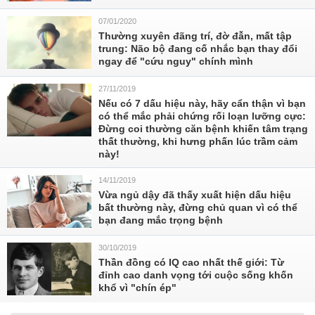
07/01/2020
Thường xuyên đãng trí, đờ đẫn, mất tập
trung: Não bộ đang cố nhắc bạn thay đổi
ngay để "cứu nguy" chính mình
27/11/2019
Nếu có 7 dấu hiệu này, hãy cẩn thận vì bạn
có thể mắc phải chứng rối loạn lưỡng cực:
Đừng coi thường căn bệnh khiến tâm trạng
thất thường, khi hưng phấn lúc trầm cảm
này!
14/11/2019
Vừa ngủ dậy đã thấy xuất hiện dấu hiệu
bất thường này, đừng chủ quan vì có thể
bạn đang mắc trọng bệnh
30/10/2019
Thần đồng có IQ cao nhất thế giới: Từ
đỉnh cao danh vọng tới cuộc sống khốn
khổ vì "chín ép"