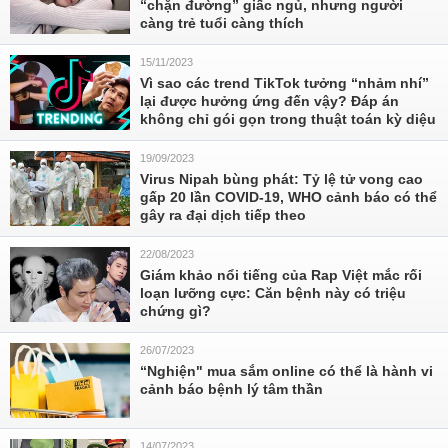
“chặn đường” giấc ngủ, nhưng người
càng trẻ tuổi càng thích
15/11/2023
Vì sao các trend TikTok tưởng “nhảm nhí”
lại được hưởng ứng đến vậy? Đáp án
không chỉ gói gọn trong thuật toán kỳ diệu
19/09/2023
Virus Nipah bùng phát: Tỷ lệ tử vong cao
gấp 20 lần COVID-19, WHO cảnh báo có thể
gây ra đại dịch tiếp theo
22/08/2023
Giám khảo nổi tiếng của Rap Việt mắc rối
loạn lưỡng cực: Căn bệnh này có triệu
chứng gì?
26/07/2023
“Nghiện" mua sắm online có thể là hành vi
cảnh báo bệnh lý tâm thần
14/07/2023