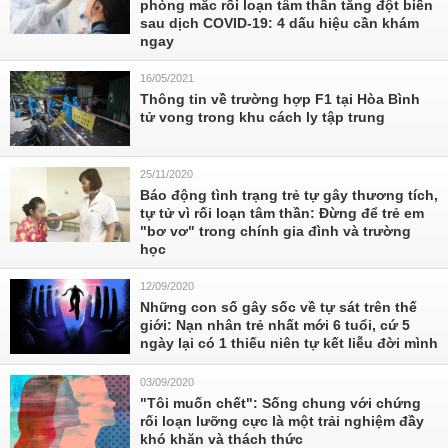
phòng mắc rối loạn tâm thần tăng đột biến
sau dịch COVID-19: 4 dấu hiệu cần khám
ngay
16/05/2021
Thông tin về trường hợp F1 tại Hòa Bình
tử vong trong khu cách ly tập trung
25/11/2020
Báo động tình trạng trẻ tự gây thương tích,
tự tử vì rối loạn tâm thần: Đừng để trẻ em
"bơ vơ" trong chính gia đình và trường
học
12/09/2020
Những con số gây sốc về tự sát trên thế
giới: Nạn nhân trẻ nhất mới 6 tuổi, cứ 5
ngày lại có 1 thiếu niên tự kết liễu đời mình
03/09/2020
"Tôi muốn chết": Sống chung với chứng
rối loạn lưỡng cực là một trải nghiệm đầy
khó khăn và thách thức