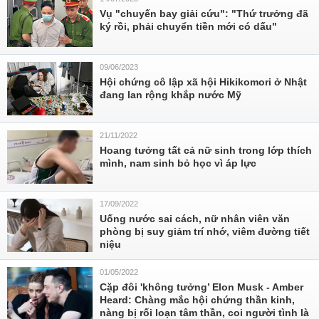
Vụ "chuyến bay giải cứu": "Thứ trưởng đã
ký rồi, phải chuyển tiền mới có dấu"
09/06/2023
Hội chứng cô lập xã hội Hikikomori ở Nhật
đang lan rộng khắp nước Mỹ
21/11/2022
Hoang tưởng tất cả nữ sinh trong lớp thích
mình, nam sinh bỏ học vì áp lực
17/09/2022
Uống nước sai cách, nữ nhân viên văn
phòng bị suy giảm trí nhớ, viêm đường tiết
niệu
01/05/2022
Cặp đôi 'không tưởng’ Elon Musk - Amber
Heard: Chàng mắc hội chứng thần kinh,
nàng bị rối loạn tâm thần, coi người tình là