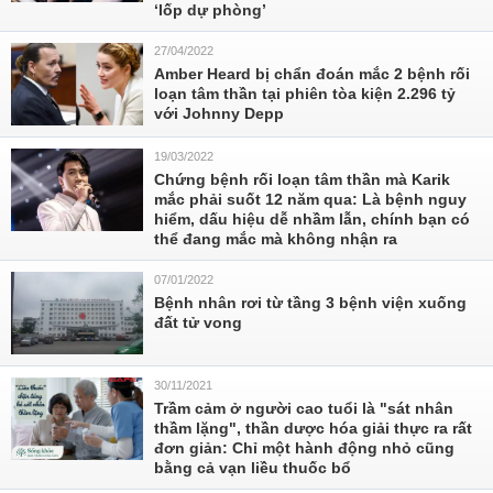
‘lốp dự phòng’
27/04/2022
Amber Heard bị chẩn đoán mắc 2 bệnh rối
loạn tâm thần tại phiên tòa kiện 2.296 tỷ
với Johnny Depp
19/03/2022
Chứng bệnh rối loạn tâm thần mà Karik
mắc phải suốt 12 năm qua: Là bệnh nguy
hiểm, dấu hiệu dễ nhầm lẫn, chính bạn có
thể đang mắc mà không nhận ra
07/01/2022
Bệnh nhân rơi từ tầng 3 bệnh viện xuống
đất tử vong
30/11/2021
Trầm cảm ở người cao tuổi là "sát nhân
thầm lặng", thần dược hóa giải thực ra rất
đơn giản: Chỉ một hành động nhỏ cũng
bằng cả vạn liều thuốc bổ