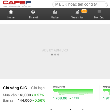
New
Home
Tin mới
Market
Watch list
Mở rộng
Giá vàng SJC
Giá bạc
VNINDEX
VN30
Mua vào
141,000
0.57%
1,768.06
1,91
0.19%
Bán ra
144,000
0.56%