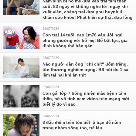
Nam sinh bị bố mẹ đưa vào trại tâm thần
suốt 83 ngày vì không nghe lời, ngay khi
xuất viện, chàng trai đưa phụ huynh đi
khám sức khỏe: Phát hiện sự thật đau lòng
31/07/2024
Con trai 14 tuổi, cao 1m76 vẫn đòi ngủ
chung giường với bố mẹ: Bố bất lực, gia
đình không thể hàn gắn
23/07/2024
Não người đàn ông "chi chít" đốm trắng,
tổn thương nghiêm trọng: BS nói do 1 sai
lầm tai hại khi ăn thịt
27/06/2024
Con gái lớp 7 bỗng nhiên mắc bệnh tâm
thần, bố vô tình xem video trên mạng mới
biết lý do vì sao
24/06/2024
3 đặc điểm trên tóc tiết lộ bạn dễ nằm
trong nhóm sống thọ, trẻ lâu