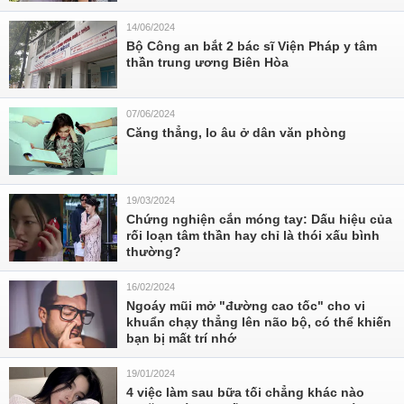
14/06/2024
Bộ Công an bắt 2 bác sĩ Viện Pháp y tâm
thần trung ương Biên Hòa
07/06/2024
Căng thẳng, lo âu ở dân văn phòng
19/03/2024
Chứng nghiện cắn móng tay: Dấu hiệu của
rối loạn tâm thần hay chỉ là thói xấu bình
thường?
16/02/2024
Ngoáy mũi mở "đường cao tốc" cho vi
khuẩn chạy thẳng lên não bộ, có thể khiến
bạn bị mất trí nhớ
19/01/2024
4 việc làm sau bữa tối chẳng khác nào