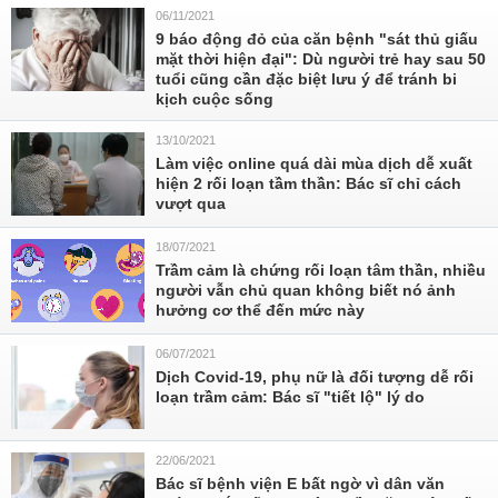
06/11/2021
9 báo động đỏ của căn bệnh "sát thủ giấu
mặt thời hiện đại": Dù người trẻ hay sau 50
tuổi cũng cần đặc biệt lưu ý để tránh bi
kịch cuộc sống
13/10/2021
Làm việc online quá dài mùa dịch dễ xuất
hiện 2 rối loạn tầm thần: Bác sĩ chỉ cách
vượt qua
18/07/2021
Trầm cảm là chứng rối loạn tâm thần, nhiều
người vẫn chủ quan không biết nó ảnh
hưởng cơ thể đến mức này
06/07/2021
Dịch Covid-19, phụ nữ là đối tượng dễ rối
loạn trầm cảm: Bác sĩ "tiết lộ" lý do
22/06/2021
Bác sĩ bệnh viện E bất ngờ vì dân văn