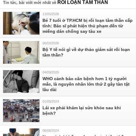
RỐI LOẠN TÂM THẦN
Tin tức, bài viết mới nhất về
13/05/2026
Bé 7 tuổi ở TP.HCM bị rối loạn tâm thần cấp
tính: Bác sĩ phát hiện thủ phạm đến từ
miếng dán chống say tàu xe
06/03/2026
Bộ Y tế nói gì về dự thảo giám sát rối loạn
tâm thần?
04/09/2025
WHO cảnh báo căn bệnh hơn 1 tỷ người
mắc, là nguyên nhân lớn thứ 2 gây tàn tật
lâu dài
01/09/2024
Lái xe phải khám lại sức khỏe sau khi
bệnh?
08/08/2024