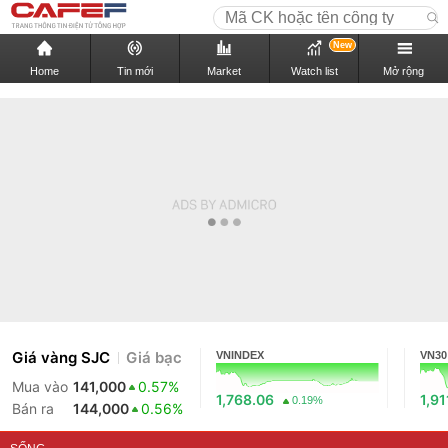
New
Home
Tin mới
Market
Watch list
Mở rộng
Giá vàng SJC
Giá bạc
VNINDEX
VN30
Mua vào
141,000
0.57%
1,768.06
1,91
0.19%
Bán ra
144,000
0.56%