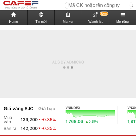
New
Home
Tin mới
Market
Watch list
Mở rộng
Giá vàng SJC
Giá bạc
VNINDEX
VN30
Mua
139,200
-0.36%
1,768.06
1,91
vào
0.19%
Bán ra
142,200
-0.35%