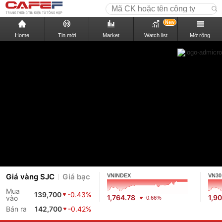
New
Home
Tin mới
Market
Watch list
Mở rộng
Giá vàng SJC
Giá bạc
VNINDEX
VN30
Mua
139,700
-0.43%
1,764.78
1,9
vào
-0.66%
Bán ra
142,700
-0.42%