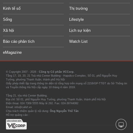
Kinh tế số
Thị trường
Sống
Lifestyle
Xã hội
Lịch sự kiện
Báo cáo phân tích
Watch List
eMagazine
© Copyright 2007 - 2026 -
Công ty Cổ phần VCCorp.
Tầng 17, 19, 20, 21 Toà nhà Center Building - Hapulico Complex, Số 01, phố Nguyễn Huy
Tưởng, phường Thanh Xuân, thành phố Hà Nội
Giấy phép thiết lập trang thông tin điện tử tổng hợp trên mạng số 2216/GP-TTĐT do Sở Thông tin
và Truyền thông Hà Nội cấp ngày 10 tháng 4 năm 2019.
Tầng 21, tòa nhà Center Building.
Địa chỉ: Số 01, phố Nguyễn Huy Tưởng, phường Thanh Xuân, thành phố Hà Nội
Điện thoại: 024 7309 5555 Máy lẻ 292. Fax: 024-39744082
Email: info@cafef.vn
Chịu trách nhiệm quản lý nội dung:
Ông Nguyễn Thế Tân
Hỗ trợ quảng cáo :