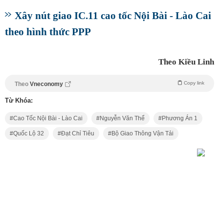
Xây nút giao IC.11 cao tốc Nội Bài - Lào Cai
theo hình thức PPP
Theo Kiều Linh
Copy link
Theo
Vneconomy
Từ Khóa:
Cao Tốc Nội Bài - Lào Cai
Nguyễn Văn Thể
Phương Án 1
Quốc Lộ 32
Đạt Chỉ Tiêu
Bộ Giao Thông Vận Tải