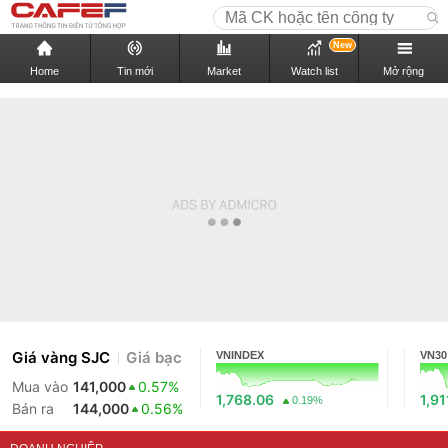
New
Home
Tin mới
Market
Watch list
Mở rộng
Giá vàng SJC
Giá bạc
VNINDEX
VN30
Mua vào
141,000
0.57%
1,768.06
1,91
0.19%
Bán ra
144,000
0.56%