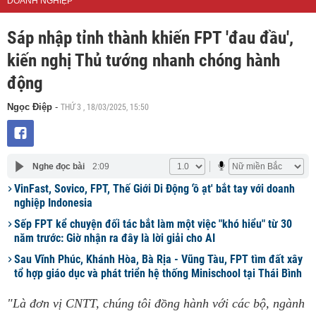
DOANH NGHIỆP
Sáp nhập tỉnh thành khiến FPT 'đau đầu',
kiến nghị Thủ tướng nhanh chóng hành
động
THỨ 3 , 18/03/2025, 15:50
Ngọc Điệp
-
Nghe đọc bài
2:09
VinFast, Sovico, FPT, Thế Giới Di Động 'ồ ạt' bắt tay với doanh
nghiệp Indonesia
Sếp FPT kể chuyện đối tác bắt làm một việc "khó hiểu" từ 30
năm trước: Giờ nhận ra đây là lời giải cho AI
Sau Vĩnh Phúc, Khánh Hòa, Bà Rịa - Vũng Tàu, FPT tìm đất xây
tổ hợp giáo dục và phát triển hệ thống Minischool tại Thái Bình
"Là đơn vị CNTT, chúng tôi đồng hành với các bộ, ngành