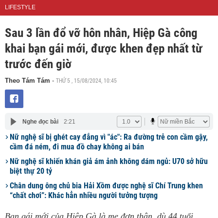
LIFESTYLE
Sau 3 lần đổ vỡ hôn nhân, Hiệp Gà công
khai bạn gái mới, được khen đẹp nhất từ
trước đến giờ
THỨ 5 , 15/08/2024, 10:45
Theo Tám Tám
-
Nghe đọc bài
2:21
Nữ nghệ sĩ bị ghét cay đắng vì "ác": Ra đường trẻ con cầm gậy,
cầm đá ném, đi mua đồ chay không ai bán
Nữ nghệ sĩ khiến khán giả ám ảnh không dám ngủ: U70 sở hữu
biệt thự 20 tỷ
Chân dung ông chủ bia Hải Xồm được nghệ sĩ Chí Trung khen
“chất chơi”: Khác hẳn nhiều người tưởng tượng
Bạn gái mới của Hiệp Gà là mẹ đơn thân, dù 44 tuổi