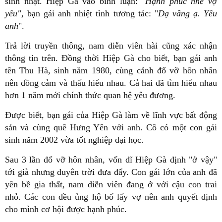
sinh nhật. Hiệp Gà vào bình luận: "
Hạnh phúc nhé vợ
yêu"
, bạn gái anh nhiệt tình tương tác: "
Dạ vâng ạ. Yêu
anh
".
Trả lời truyền thông, nam diễn viên hài cũng xác nhận
thông tin trên. Đồng thời Hiệp Gà cho biết, bạn gái anh
tên Thu Hà, sinh năm 1980, cùng cảnh đổ vỡ hôn nhân
nên đồng cảm và thấu hiểu nhau. Cả hai đã tìm hiểu nhau
hơn 1 năm mới chính thức quan hệ yêu đương.
Được biết, bạn gái của Hiệp Gà làm về lĩnh vực bất động
sản và cùng quê Hưng Yên với anh. Cô có một con gái
sinh năm 2002 vừa tốt nghiệp đại học.
Sau 3 lần đổ vỡ hôn nhân, vốn dĩ Hiệp Gà định "ở vậy"
tới già nhưng duyên trời đưa đẩy. Con gái lớn của anh đã
yên bề gia thất, nam diễn viên đang ở với cậu con trai
nhỏ. Các con đều ủng hộ bố lấy vợ nên anh quyết định
cho mình cơ hội được hạnh phúc.