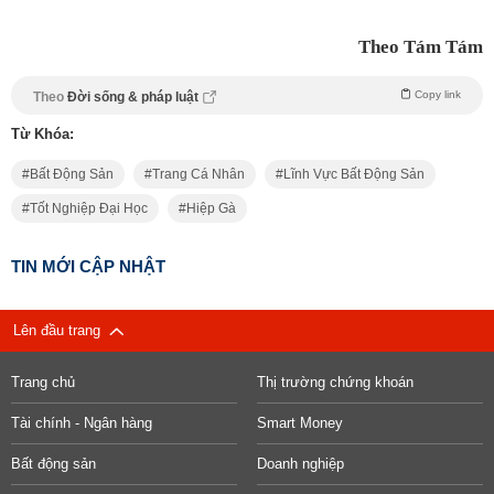
Theo Tám Tám
Copy link
Theo
Đời sống & pháp luật
Từ Khóa:
Bất Động Sản
Trang Cá Nhân
Lĩnh Vực Bất Động Sản
Tốt Nghiệp Đại Học
Hiệp Gà
TIN MỚI CẬP NHẬT
Lên đầu trang
Trang chủ
Thị trường chứng khoán
Tài chính - Ngân hàng
Smart Money
Bất động sản
Doanh nghiệp