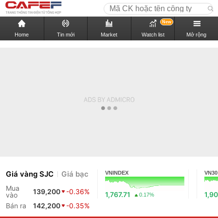
New
Home
Tin mới
Market
Watch list
Mở rộng
Giá vàng SJC
Giá bạc
VNINDEX
VN30
Mua
139,200
-0.36%
1,767.71
1,90
vào
0.17%
Bán ra
142,200
-0.35%