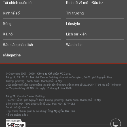
Tài chính quốc tế
Kinh tế vĩ mô - Đầu tư
Kinh tế số
Thị trường
Sống
Lifestyle
Xã hội
Lịch sự kiện
Báo cáo phân tích
Watch List
eMagazine
© Copyright 2007 - 2026 -
Công ty Cổ phần VCCorp.
Tầng 17, 19, 20, 21 Toà nhà Center Building - Hapulico Complex, Số 01, phố Nguyễn Huy
Tưởng, phường Thanh Xuân, thành phố Hà Nội
Giấy phép thiết lập trang thông tin điện tử tổng hợp trên mạng số 2216/GP-TTĐT do Sở Thông tin
và Truyền thông Hà Nội cấp ngày 10 tháng 4 năm 2019.
Tầng 21, tòa nhà Center Building.
Địa chỉ: Số 01, phố Nguyễn Huy Tưởng, phường Thanh Xuân, thành phố Hà Nội
Điện thoại: 024 7309 5555 Máy lẻ 292. Fax: 024-39744082
Email: info@cafef.vn
Chịu trách nhiệm quản lý nội dung:
Ông Nguyễn Thế Tân
Hỗ trợ quảng cáo :