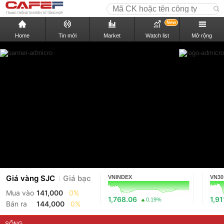
New
Home
Tin mới
Market
Watch list
Mở rộng
Giá vàng SJC
Giá bạc
VNINDEX
VN30
Mua vào
141,000
0%
1,768.06
1,91
0.19%
Bán ra
144,000
0%