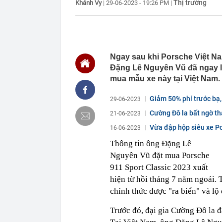
Thị trường
Khánh Vy
|
29-06-2023 - 19:26 PM
|
14:15
Trường đại họ
2026
14:09
Diện mạo đườn
công
14:00
Từng tiết kiệm
lời khuyên ng
Ngay sau khi Porsche Việt Na
Đặng Lê Nguyên Vũ đã ngay lậ
13:54
Một cổ đông l
mua mẫu xe này tại Việt Nam.
13:50
Cụ bà 111 tuổi
thập kỷ
Giảm 50% phí trước bạ,
29-06-2023
13:47
Nhu cầu tìm ki
Cường Đô la bất ngờ th
21-06-2023
13:43
Giá gạo châu 
Vừa đập hộp siêu xe Por
16-06-2023
13:40
Không ngờ có 
của cả dân tộ
Thông tin ông Đặng Lê
13:36
ĐBQH: Mở rộn
Nguyên Vũ đặt mua Porsche
'bia kèm lạc'
911 Sport Classic 2023 xuất
13:28
Vì sao giá kết
hiện từ hồi tháng 7 năm ngoái.
chính thức được "ra biển" và lộ 
Trước đó, đại gia Cường Đô la 