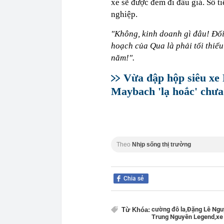
xe sẽ được đem đi đấu giá. Số 
nghiệp.
"Không, kinh doanh gì đâu! Đối 
hoạch của Qua là phải tối thiểu 
năm!".
Vừa đập hộp siêu xe 
Maybach 'lạ hoắc' chưa
Theo
Nhịp sống thị trường
Chia sẻ
cường đô la,
Đặng Lê Ngu
Từ Khóa:
Trung Nguyên Legend,
xe