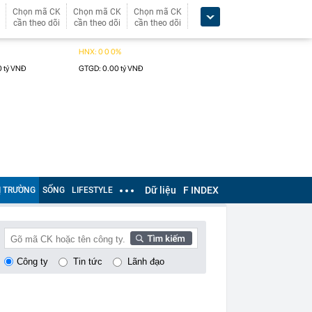
Chọn mã CK
Chọn mã CK
Chọn mã CK
cần theo dõi
cần theo dõi
cần theo dõi
Dữ liệu
F INDEX
Ị TRƯỜNG
SỐNG
LIFESTYLE
Công ty
Tin tức
Lãnh đạo