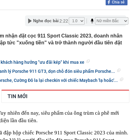
Chia sẻ
c đầu tiên có ngành đạt điểm chuẩn tuyệt đối 30/30 năm
g nối cao tốc TP.HCM - Long Thành sau gần 8 tháng thi
2:22
Nghe đọc bài
 hơn nửa thu nhập, tôi mới hiểu “càng ít tiêu càng tốt” là
uy hiểm
m nhận đặt cọc 911 Sport Classic 2023, doanh nhân
p tức "xuống tiền" và trở thành người đầu tiên đặt
ớn muốn tăng sở hữu tại Digiworld
 vẫn ra đồng, tiết lộ những thói quen duy trì suốt nhiều
 khách hàng hưởng "ưu đãi kép" khi mua xe
ếm việc làm tăng vọt, lộ diện 'ngành hot'
anh lý Porsche 911 GT3, dọn chỗ đón siêu phẩm Porsche...
Á duy trì ở mức cao
sche, Cường Đô la lại checkin với chiếc Maybach 'lạ hoắc'...
mỹ nhân Việt từ chối đóng phim Hollywood: Cô gái vàng
c, nghe tên đã thấy tự hào
g hoạt động của ngân hàng cần phòng ngừa tình trạng
TIN MỚI
 thúc bằng số 9 lại khiến bạn mua nhiều hơn?
 Tuy nhiên đến nay, siêu phẩm của ông trùm cà phê mới
diện lần đầu tiên.
đã đập hộp chiếc Porsche 911 Sport Classic 2023 của mình.