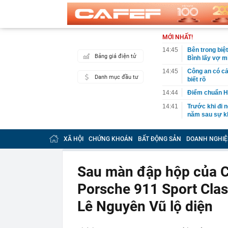
MỚI NHẤT!
14:45
Bên trong biệ
Bảng giá điện tử
Bình lấy vợ m
14:45
Công an có cả
Danh mục đầu tư
biết rõ
14:44
Điểm chuẩn H
14:41
Trước khi đi n
năm sau sự kh
14:40
Vì sao ì ạch 
XÃ HỘI
CHỨNG KHOÁN
BẤT ĐỘNG SẢN
DOANH NGHIỆ
14:39
Nhà vàng bị '
14:30
Pin 9 tiếng, s
đối đầu sản 
Sau màn đập hộp của C
14:29
Ra lệnh bắt 
Porsche 911 Sport Clas
Tuấn SN 1977
14:22
Cú sốc của Đ
Lê Nguyên Vũ lộ diện
14:20
Honda chính t
đe dọa Honda