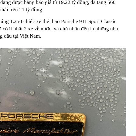
 đang được hãng báo giá từ 19,22 tỷ đồng, đã tăng 560
phải trên 21 tỷ đồng.
 đúng 1.250 chiếc xe thể thao Porsche 911 Sport Classic
ã có ít nhất 2 xe về nước, và chủ nhân đều là những nhà
ng đầu tại Việt Nam.