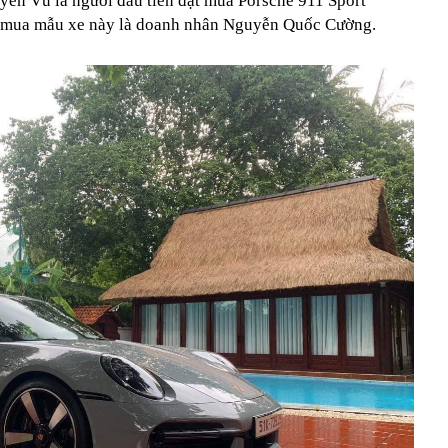
ên Vũ là người đầu tiên đặt mua Porsche 911 Sport
ặt mua mẫu xe này là doanh nhân Nguyễn Quốc Cường.