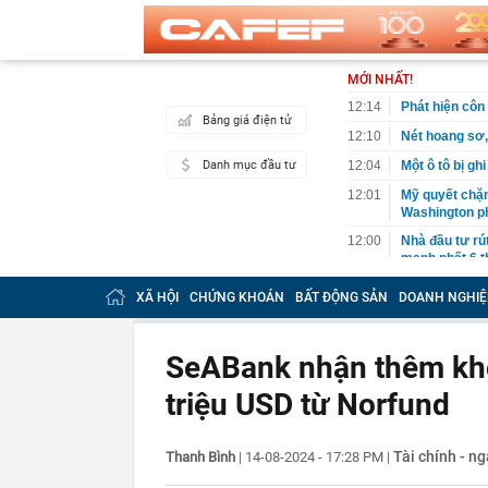
MỚI NHẤT!
12:14
Phát hiện côn 
Bảng giá điện tử
12:10
Nét hoang sơ,
Danh mục đầu tư
12:04
Một ô tô bị gh
12:01
Mỹ quyết chặn
Washington ph
12:00
Nhà đầu tư rút
mạnh nhất 6 t
11:59
Hà Nội miễn n
XÃ HỘI
CHỨNG KHOÁN
BẤT ĐỘNG SẢN
DOANH NGHIỆ
11:59
Thi Chông Gai 
lên tiếng
SeABank nhận thêm khoả
11:52
Giải Marathon
tượng quốc gi
triệu USD từ Norfund
11:49
Cận cảnh trườ
11:48
Tổng tài cao 
siêu mẫu, gươ
Tài chính - n
Thanh Bình
|
14-08-2024 - 17:28 PM
|
11:46
Công an kiểm 