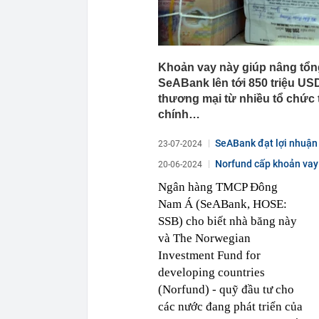
Khoản vay này giúp nâng tổn
SeABank lên tới 850 triệu USD
thương mại từ nhiều tổ chức t
chính…
SeABank đạt lợi nhuận
23-07-2024
Norfund cấp khoản vay 
20-06-2024
Ngân hàng TMCP Đông
Nam Á (SeABank, HOSE:
SSB) cho biết nhà băng này
và The Norwegian
Investment Fund for
developing countries
(Norfund) - quỹ đầu tư cho
các nước đang phát triển của