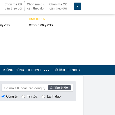
Chọn mã CK
Chọn mã CK
Chọn mã CK
cần theo dõi
cần theo dõi
cần theo dõi
Dữ liệu
F INDEX
Ị TRƯỜNG
SỐNG
LIFESTYLE
Công ty
Tin tức
Lãnh đạo