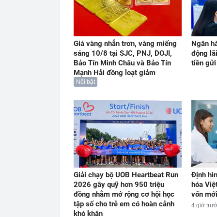
Giá vàng nhẫn trơn, vàng miếng
Ngân hà
sáng 10/8 tại SJC, PNJ, DOJI,
động lãi
Bảo Tín Minh Châu và Bảo Tín
tiền gửi
Mạnh Hải đồng loạt giảm
Nổi bật
Giải chạy bộ UOB Heartbeat Run
Định hì
2026 gây quỹ hơn 950 triệu
hóa Việ
đồng nhằm mở rộng cơ hội học
vốn mớ
tập số cho trẻ em có hoàn cảnh
4 giờ trư
khó khăn