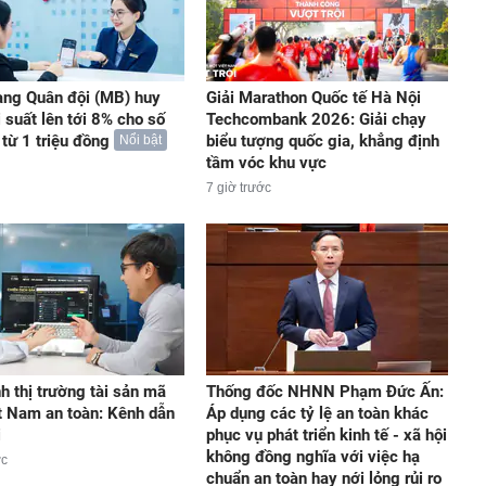
ng Quân đội (MB) huy
Giải Marathon Quốc tế Hà Nội
 suất lên tới 8% cho số
Techcombank 2026: Giải chạy
 từ 1 triệu đồng
biểu tượng quốc gia, khẳng định
Nổi bật
tầm vóc khu vực
7 giờ trước
nh thị trường tài sản mã
Thống đốc NHNN Phạm Đức Ấn:
t Nam an toàn: Kênh dẫn
Áp dụng các tỷ lệ an toàn khác
i
phục vụ phát triển kinh tế - xã hội
không đồng nghĩa với việc hạ
ớc
chuẩn an toàn hay nới lỏng rủi ro