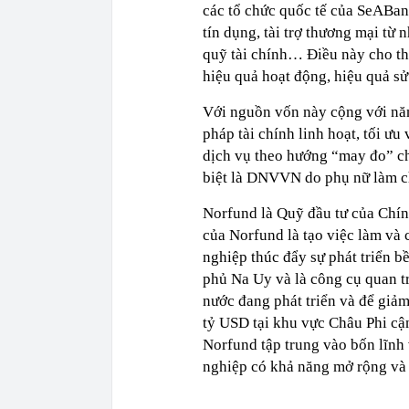
các tổ chức quốc tế của SeABan
tín dụng, tài trợ thương mại từ 
quỹ tài chính… Điều này cho thấ
hiệu quả hoạt động, hiệu quả 
Với nguồn vốn này cộng với năn
pháp tài chính linh hoạt, tối 
dịch vụ theo hướng “may đo” c
biệt là DNVVN do phụ nữ làm c
Norfund là Quỹ đầu tư của Chín
của Norfund là tạo việc làm và 
nghiệp thúc đẩy sự phát triển b
phủ Na Uy và là công cụ quan t
nước đang phát triển và để giả
tỷ USD tại khu vực Châu Phi c
Norfund tập trung vào bốn lĩnh 
nghiệp có khả năng mở rộng và 