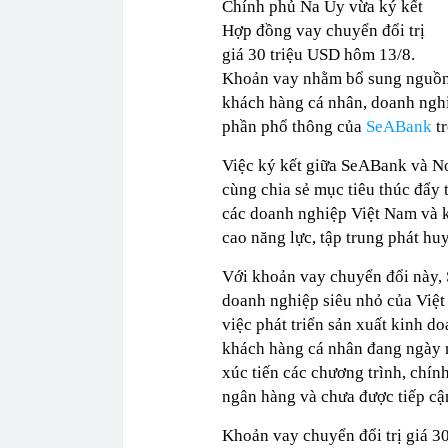
Chính phủ Na Uy vừa ký kết
Hợp đồng vay chuyển đổi trị
giá 30 triệu USD hôm 13/8.
Khoản vay nhằm bổ sung nguồn
khách hàng cá nhân, doanh nghi
phần phổ thông của
SeABank
tr
Việc ký kết giữa SeABank và No
cùng chia sẻ mục tiêu thúc đẩy t
các doanh nghiệp Việt Nam và 
cao năng lực, tập trung phát hu
Với khoản vay chuyển đổi này,
doanh nghiệp siêu nhỏ của Việt
việc phát triển sản xuất kinh d
khách hàng cá nhân đang ngày m
xúc tiến các chương trình, chín
ngân hàng và chưa được tiếp cậ
Khoản vay chuyển đổi trị giá 3