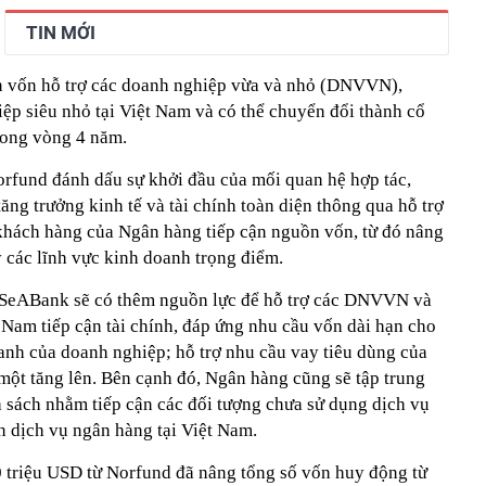
TIN MỚI
 vốn hỗ trợ các doanh nghiệp vừa và nhỏ (DNVVN),
ệp siêu nhỏ tại Việt Nam và có thể chuyển đổi thành cổ
ong vòng 4 năm.
rfund đánh dấu sự khởi đầu của mối quan hệ hợp tác,
ăng trưởng kinh tế và tài chính toàn diện thông qua hỗ trợ
khách hàng của Ngân hàng tiếp cận nguồn vốn, từ đó nâng
y các lĩnh vực kinh doanh trọng điểm.
 SeABank sẽ có thêm nguồn lực để hỗ trợ các DNVVN và
 Nam tiếp cận tài chính, đáp ứng nhu cầu vốn dài hạn cho
oanh của doanh nghiệp; hỗ trợ nhu cầu vay tiêu dùng của
ột tăng lên. Bên cạnh đó, Ngân hàng cũng sẽ tập trung
h sách nhằm tiếp cận các đối tượng chưa sử dụng dịch vụ
n dịch vụ ngân hàng tại Việt Nam.
0 triệu USD từ Norfund đã nâng tổng số vốn huy động từ