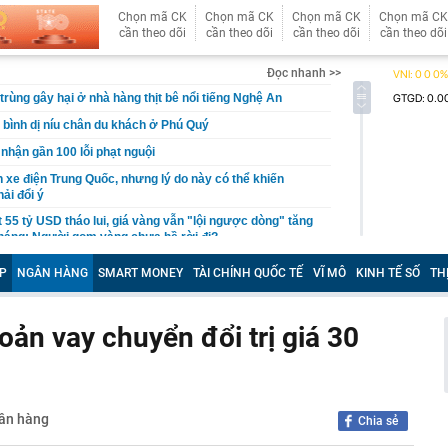
Chọn mã CK
Chọn mã CK
Chọn mã CK
Chọn mã CK
cần theo dõi
cần theo dõi
cần theo dõi
cần theo dõi
Đọc nhanh >>
trùng gây hại ở nhà hàng thịt bê nổi tiếng Nghệ An
 bình dị níu chân du khách ở Phú Quý
i nhận gần 100 lỗi phạt nguội
 xe điện Trung Quốc, nhưng lý do này có thể khiến
ải đổi ý
 55 tỷ USD tháo lui, giá vàng vẫn "lội ngược dòng" tăng
háng: Người gom vàng chưa hề rời đi?
hiệm ủy viên UBND thành phố với 11 lãnh đạo sở, ngành
P
NGÂN HÀNG
SMART MONEY
TÀI CHÍNH QUỐC TẾ
VĨ MÔ
KINH TẾ SỐ
TH
mà vẫn bị chê mờ nhạt, vợ ca sĩ có hit 151 triệu views
n vay chuyển đổi trị giá 30
 Quốc tế Hà Nội Techcombank 2026: Giải chạy biểu
a, khẳng định tầm vóc khu vực
ng nội trú liên cấp hơn 140 tỷ đồng trước ngày bàn giao
1m87 lạ đời nhất từng thấy: Vừa bán nước mía vừa làm
ng mặt này thì không thể nghèo
gân hàng
Chia sẻ
tra 162 shipper, nhân viên, người chơi game...