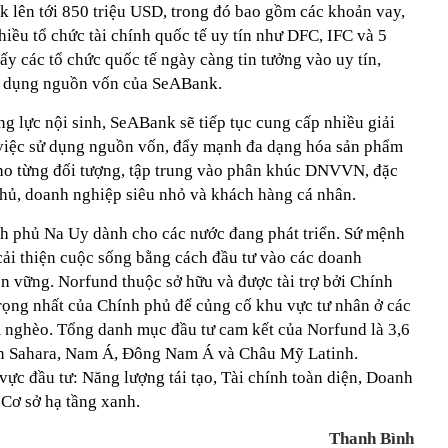
k lên tới 850 triệu USD, trong đó bao gồm các khoản vay,
nhiều tổ chức tài chính quốc tế uy tín như DFC, IFC và 5
y các tổ chức quốc tế ngày càng tin tưởng vào uy tín,
sử dụng nguồn vốn của SeABank.
g lực nội sinh, SeABank sẽ tiếp tục cung cấp nhiều giải
ưu việc sử dụng nguồn vốn, đẩy mạnh đa dạng hóa sản phẩm
ho từng đối tượng, tập trung vào phân khúc DNVVN, đặc
hủ, doanh nghiệp siêu nhỏ và khách hàng cá nhân.
h phủ Na Uy dành cho các nước đang phát triển. Sứ mệnh
cải thiện cuộc sống bằng cách đầu tư vào các doanh
ền vững. Norfund thuộc sở hữu và được tài trợ bởi Chính
rọng nhất của Chính phủ để củng cố khu vực tư nhân ở các
m nghèo. Tổng danh mục đầu tư cam kết của Norfund là 3,6
ận Sahara, Nam Á, Đông Nam Á và Châu Mỹ Latinh.
vực đầu tư: Năng lượng tái tạo, Tài chính toàn diện, Doanh
Cơ sở hạ tầng xanh.
Thanh Bình