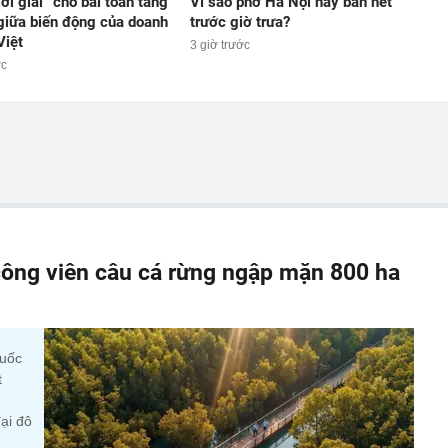
lời giải” cho bài toán tăng
Vì sao phở Hà Nội hay bán hết
giữa biến động của doanh
trước giờ trưa?
Việt
3 giờ trước
ớc
ông viên câu cá rừng ngập mặn 800 ha
quốc
t
ại đô