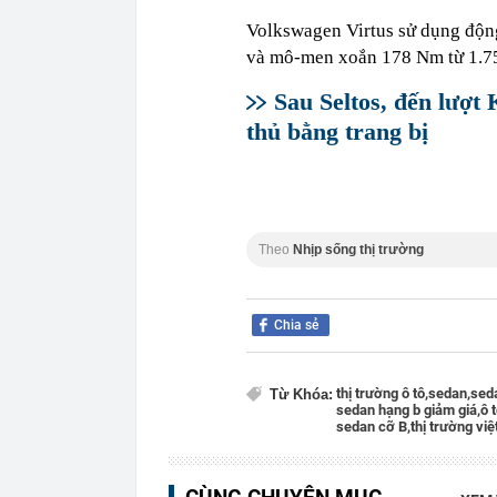
Volkswagen Virtus sử dụng động
và mô-men xoắn 178 Nm từ 1.75
Sau Seltos, đến lượt
thủ bằng trang bị
Theo
Nhịp sống thị trường
Chia sẻ
thị trường ô tô,
sedan,
seda
Từ Khóa:
sedan hạng b giảm giá,
ô t
sedan cỡ B,
thị trường vi