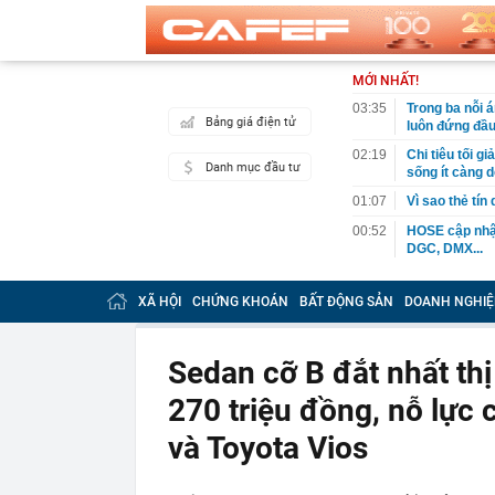
MỚI NHẤT!
03:35
Trong ba nỗi 
Bảng giá điện tử
luôn đứng đầ
02:19
Chi tiêu tối 
Danh mục đầu tư
sống ít càng d
01:07
Vì sao thẻ tín
00:52
HOSE cập nhật
DGC, DMX...
00:12
Tiền lớn bất n
phiếu Việt Na
XÃ HỘI
CHỨNG KHOÁN
BẤT ĐỘNG SẢN
DOANH NGHIỆ
00:05
Một doanh ngh
tỷ USD
Sedan cỡ B đắt nhất th
00:04
Một yếu tố qu
270 triệu đồng, nỗ lực
23:40
Người đàn ông
sau bác sĩ hỏi
và Toyota Vios
23:34
Nam ca sĩ rao
còn 400 tỷ
23:28
Trấn Thành cô