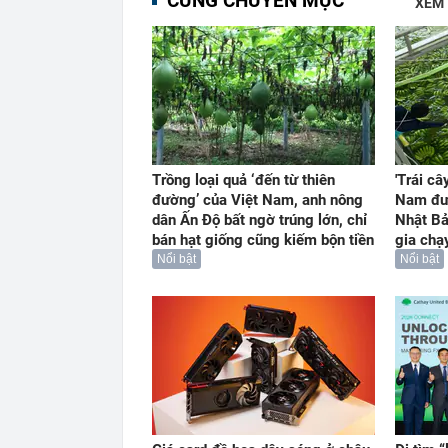
CÙNG CHUYÊN MỤC
XEM
Trồng loại quả ‘đến từ thiên
'Trái câ
đường’ của Việt Nam, anh nông
Nam đư
dân Ấn Độ bất ngờ trúng lớn, chỉ
Nhật Bả
bán hạt giống cũng kiếm bộn tiền
gia chạ
Nổi bật
Nổi bật