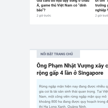
Giá card đồ họa dậy sóng ở châu
Đi tìm “
Á, game thủ Việt Nam có “dính
trưởng 
bão”?
nghiệp 
2 giờ trước
2 giờ trư
NỔI BẬT TRANG CHỦ
Ông Phạm Nhật Vượng xây c
rộng gấp 4 lần ở Singapore
Rừng ngập mặn hiện nay đang được nhiều 
gia coi là tài sản sinh thái quan trọng. Tại Việ
Nam, một công viên rừng ngập mặn quy mô
khoảng 800 ha đang được quy hoạch trong đ
thị Hạ Long Xanh, Quảng Ninh.