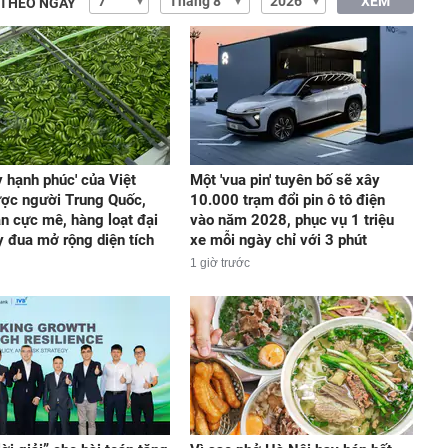
XEM
 THEO NGÀY
y hạnh phúc' của Việt
Một 'vua pin' tuyên bố sẽ xây
ợc người Trung Quốc,
10.000 trạm đổi pin ô tô điện
n cực mê, hàng loạt đại
vào năm 2028, phục vụ 1 triệu
y đua mở rộng diện tích
xe mỗi ngày chỉ với 3 phút
1 giờ trước