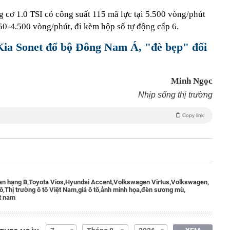
 cơ 1.0 TSI có công suất 115 mã lực tại 5.500 vòng/phút
0-4.500 vòng/phút, đi kèm hộp số tự động cấp 6.
 Kia Sonet đổ bộ Đông Nam Á, "đè bẹp" đối
Minh Ngọc
Nhịp sống thị trường
Copy link
n hạng B,
Toyota Vios,
Hyundai Accent,
Volkswagen Virtus,
Volkswagen,
ô,
Thị trường ô tô Việt Nam,
giá ô tô,
ảnh minh họa,
đèn sương mù,
ệt nam