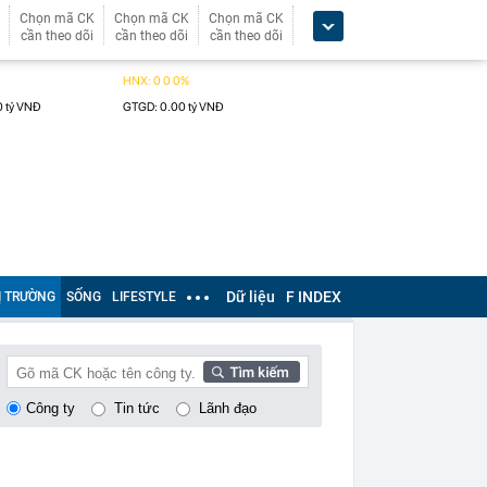
Chọn mã CK
Chọn mã CK
Chọn mã CK
cần theo dõi
cần theo dõi
cần theo dõi
Dữ liệu
F INDEX
Ị TRƯỜNG
SỐNG
LIFESTYLE
Công ty
Tin tức
Lãnh đạo