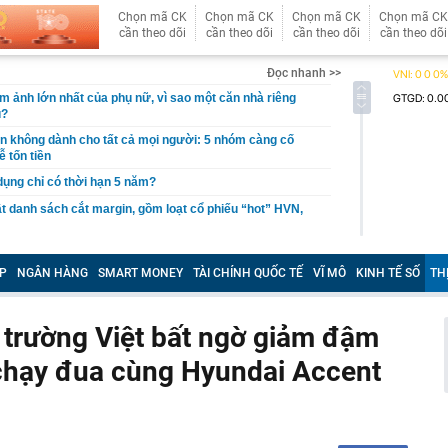
Chọn mã CK
Chọn mã CK
Chọn mã CK
Chọn mã CK
cần theo dõi
cần theo dõi
cần theo dõi
cần theo dõi
Đọc nhanh >>
ám ảnh lớn nhất của phụ nữ, vì sao một căn nhà riêng
u?
giản không dành cho tất cả mọi người: 5 nhóm càng cố
ễ tốn tiền
 dụng chỉ có thời hạn 5 năm?
 danh sách cắt margin, gồm loạt cổ phiếu “hot” HVN,
gờ trở lại, khối ngoại tung 2.200 tỷ đồng mua ròng cổ
m chỉ trong 5 phiên
P
NGÂN HÀNG
SMART MONEY
TÀI CHÍNH QUỐC TẾ
VĨ MÔ
KINH TẾ SỐ
TH
iệp thép với 2.700 lao động đang nợ Trung Quốc gần 1,3
ị trường Việt bất ngờ giảm đậm
an trọng đang trở lại trên thị trường chứng khoán
 chạy đua cùng Hyundai Accent
 50 tuổi ăn cà tím mỗi ngày để chữa tiểu đường, 3 tháng
: "Ông ăn gì thế?"
 bán biệt thự 9 phòng ngủ ở TP.HCM giá gốc 600 tỷ, giảm
ng bố phim Tết 2027, nghe tên ai cũng quả quyết “chắc