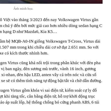
Ảnh minh họa.
 tô Việt vào tháng 3/2023 đến nay Volkswagen Virtus gần
m chú ý đến bởi mức giá cao hơn nhiều dòng sedan hạng C
an hạng D như Mazda6, Kia K5…
 gầm bệ MQB-A0-IN giống Volkswagen T-Cross, Virtus dài
.507 mm trong khi chiều dài cơ sở đạt 2.651 mm. So với
xe có kích thước nhỉnh hơn.
gen Virtus cũng khá nổi trội trong phân khúc với đèn pha
 vị ban ngày, đèn sương mù trước, vành 16 inch, gương
 xi-nhan, đèn hậu LED, anten vây cá trên nóc và cửa sổ
a xe sẽ có thêm tính năng tự động bật/tắt và chờ dẫn đường.
wagen Virtus gồm khóa vi sai điện tử, kiểm soát cự ly đỗ
ợt khi tăng tốc, cân bằng điện tử, hỗ trợ khởi động trục
báo áp suất lốp, hệ thống chống bó cứng phanh ABS, 6 túi