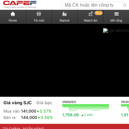
New
Home
Tin mới
Market
Watch list
Mở rộng
Giá vàng SJC
Giá bạc
VNINDEX
VN30
Mua vào
141,000
0.57%
1,768.06
1,91
0.19%
Bán ra
144,000
0.56%