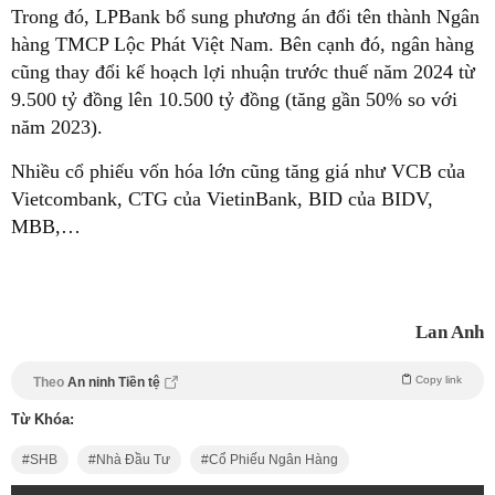
Trong đó, LPBank bổ sung phương án đổi tên thành Ngân
hàng TMCP Lộc Phát Việt Nam. Bên cạnh đó, ngân hàng
cũng thay đổi kế hoạch lợi nhuận trước thuế năm 2024 từ
9.500 tỷ đồng lên 10.500 tỷ đồng (tăng gần 50% so với
năm 2023).
Nhiều cổ phiếu vốn hóa lớn cũng tăng giá như VCB của
Vietcombank, CTG của VietinBank, BID của BIDV,
MBB,…
Lan Anh
Copy link
Theo
An ninh Tiền tệ
Từ Khóa:
SHB
Nhà Đầu Tư
Cổ Phiếu Ngân Hàng