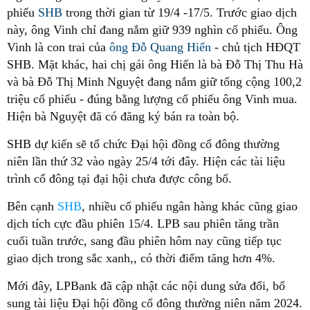
phiếu
SHB
trong thời gian từ 19/4 -17/5. Trước giao dịch
này, ông Vinh chỉ đang nắm giữ 939 nghìn cổ phiếu. Ông
Vinh là con trai của
ông Đỗ Quang Hiển
- chủ tịch HĐQT
SHB.
Mặt khác, hai chị gái ông Hiển là bà Đỗ Thị Thu Hà
và bà Đỗ Thị Minh Nguyệt đang nắm giữ tổng cộng 100,2
triệu cổ phiếu - đúng bằng lượng cổ phiếu ông Vinh mua.
Hiện bà Nguyệt đã có đăng ký bán ra toàn bộ.
SHB dự kiến sẽ tổ chức Đại hội đồng cổ đông thường
niên lần thứ 32 vào ngày 25/4 tới đây. Hiện các tài liệu
trình cổ đông tại đại hội chưa được công bố.
Bên cạnh
SHB
, nhiều cổ phiếu ngân hàng khác cũng giao
dịch tích cực đầu phiên 15/4. LPB sau phiên tăng trần
cuối tuần trước, sang đầu phiên hôm nay cũng tiếp tục
giao dịch trong sắc xanh,, có thời điểm tăng hơn 4%.
Mới đây, LPBank đã cập nhật các nội dung sửa đổi, bổ
sung tài liệu Đại hội đồng cổ đông thường niên năm 2024.