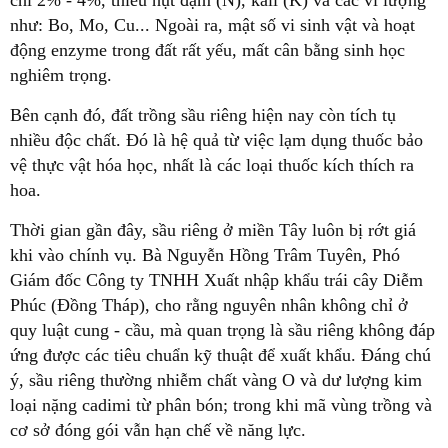
chỉ 2% - 4%, thiếu hụt đạm (N), kali (K) và các vi lượng
như: Bo, Mo, Cu... Ngoài ra, mật số vi sinh vật và hoạt
động enzyme trong đất rất yếu, mất cân bằng sinh học
nghiêm trọng.
Bên cạnh đó, đất trồng sầu riêng hiện nay còn tích tụ
nhiều độc chất. Đó là hệ quả từ việc lạm dụng thuốc bảo
vệ thực vật hóa học, nhất là các loại thuốc kích thích ra
hoa.
Thời gian gần đây, sầu riêng ở miền Tây luôn bị rớt giá
khi vào chính vụ. Bà Nguyễn Hồng Trâm Tuyên, Phó
Giám đốc Công ty TNHH Xuất nhập khẩu trái cây Diễm
Phúc (Đồng Tháp), cho rằng nguyên nhân không chỉ ở
quy luật cung - cầu, mà quan trọng là sầu riêng không đáp
ứng được các tiêu chuẩn kỹ thuật để xuất khẩu. Đáng chú
ý, sầu riêng thường nhiễm chất vàng O và dư lượng kim
loại nặng cadimi từ phân bón; trong khi mã vùng trồng và
cơ sở đóng gói vẫn hạn chế về năng lực.