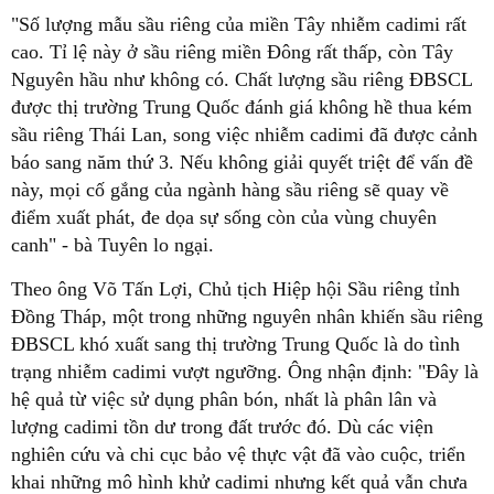
"Số lượng mẫu sầu riêng của miền Tây nhiễm cadimi rất
cao. Tỉ lệ này ở sầu riêng miền Đông rất thấp, còn Tây
Nguyên hầu như không có. Chất lượng sầu riêng ĐBSCL
được thị trường Trung Quốc đánh giá không hề thua kém
sầu riêng Thái Lan, song việc nhiễm cadimi đã được cảnh
báo sang năm thứ 3. Nếu không giải quyết triệt để vấn đề
này, mọi cố gắng của ngành hàng sầu riêng sẽ quay về
điểm xuất phát, đe dọa sự sống còn của vùng chuyên
canh" - bà Tuyên lo ngại.
Theo ông Võ Tấn Lợi, Chủ tịch Hiệp hội Sầu riêng tỉnh
Đồng Tháp, một trong những nguyên nhân khiến sầu riêng
ĐBSCL khó xuất sang thị trường Trung Quốc là do tình
trạng nhiễm cadimi vượt ngưỡng. Ông nhận định: "Đây là
hệ quả từ việc sử dụng phân bón, nhất là phân lân và
lượng cadimi tồn dư trong đất trước đó. Dù các viện
nghiên cứu và chi cục bảo vệ thực vật đã vào cuộc, triển
khai những mô hình khử cadimi nhưng kết quả vẫn chưa