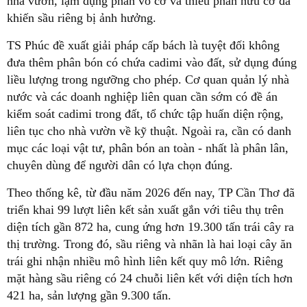
nhà vườn, lạm dụng phân vô cơ và thiếu phân hữu cơ đã
khiến sầu riêng bị ảnh hưởng.
TS Phúc đề xuất giải pháp cấp bách là tuyệt đối không
đưa thêm phân bón có chứa cadimi vào đất, sử dụng đúng
liều lượng trong ngưỡng cho phép. Cơ quan quản lý nhà
nước và các doanh nghiệp liên quan cần sớm có đề án
kiểm soát cadimi trong đất, tổ chức tập huấn diện rộng,
liên tục cho nhà vườn về kỹ thuật. Ngoài ra, cần có danh
mục các loại vật tư, phân bón an toàn - nhất là phân lân,
chuyên dùng để người dân có lựa chọn đúng.
Theo thống kê, từ đầu năm 2026 đến nay, TP Cần Thơ đã
triển khai 99 lượt liên kết sản xuất gắn với tiêu thụ trên
diện tích gần 872 ha, cung ứng hơn 19.300 tấn trái cây ra
thị trường. Trong đó, sầu riêng và nhãn là hai loại cây ăn
trái ghi nhận nhiều mô hình liên kết quy mô lớn. Riêng
mặt hàng sầu riêng có 24 chuỗi liên kết với diện tích hơn
421 ha, sản lượng gần 9.300 tấn.