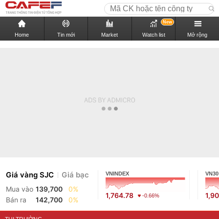
New
Home
Tin mới
Market
Watch list
Mở rộng
Giá vàng SJC
Giá bạc
VNINDEX
VN30
Mua vào
139,700
0%
1,764.78
1,9
-0.66%
Bán ra
142,700
0%