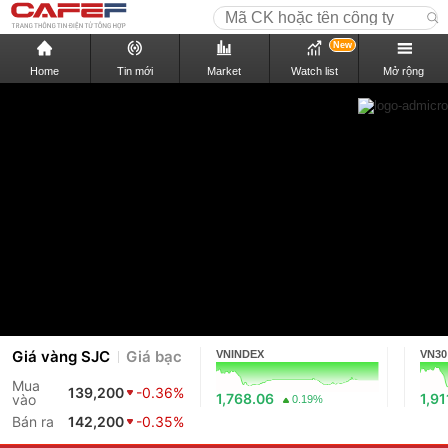
New
Home
Tin mới
Market
Watch list
Mở rộng
Giá vàng SJC
Giá bạc
VNINDEX
VN30
Mua
139,200
-0.36%
1,768.06
1,91
vào
0.19%
Bán ra
142,200
-0.35%