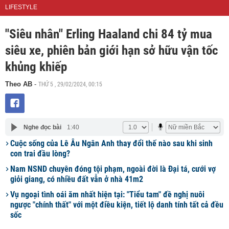
LIFESTYLE
"Siêu nhân" Erling Haaland chi 84 tỷ mua
siêu xe, phiên bản giới hạn sở hữu vận tốc
khủng khiếp
THỨ 5 , 29/02/2024, 00:15
Theo AB
-
Nghe đọc bài
1:40
Cuộc sống của Lê Âu Ngân Anh thay đổi thế nào sau khi sinh
con trai đầu lòng?
Nam NSND chuyên đóng tội phạm, ngoài đời là Đại tá, cưới vợ
giỏi giang, có nhiều đất vẫn ở nhà 41m2
Vụ ngoại tình oái ăm nhất hiện tại: "Tiểu tam" đề nghị nuôi
ngược "chính thất" với một điều kiện, tiết lộ danh tính tất cả đều
sốc