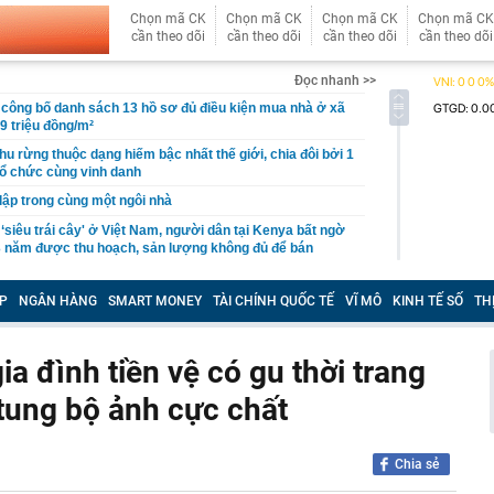
Chọn mã CK
Chọn mã CK
Chọn mã CK
Chọn mã CK
cần theo dõi
cần theo dõi
cần theo dõi
cần theo dõi
Đọc nhanh >>
công bố danh sách 13 hồ sơ đủ điều kiện mua nhà ở xã
19 triệu đồng/m²
hu rừng thuộc dạng hiếm bậc nhất thế giới, chia đôi bởi 1
tổ chức cùng vinh danh
 lập trong cùng một ngôi nhà
 ‘siêu trái cây' ở Việt Nam, người dân tại Kenya bất ngờ
3 năm được thu hoạch, sản lượng không đủ để bán
uối xong KHÔNG NÊN vứt vỏ?
P
NGÂN HÀNG
SMART MONEY
TÀI CHÍNH QUỐC TẾ
VĨ MÔ
KINH TẾ SỐ
TH
 bệnh viện đạt doanh thu gần 1.000 tỷ đồng chỉ trong nửa
gần 200 tỷ đưa công nghệ tiên tiến nhất thế giới về
p chí Mỹ vinh danh
ia đình tiền vệ có gu thời trang
ỉnh núi ít người biết cao hơn 3.000 m: Sở hữu rừng đỗ
 nhất Tây Bắc, mùa đông phủ băng giá trắng xóa
tung bộ ảnh cực chất
 bộ trạm y tế ở Đắk Lắk
 Chủ tịch xinh đẹp sinh năm 1999 ra sao?
Chia sẻ
ỷ USD từ xe điện năm 2025-2026, ước tính lỗ thêm 3,3 tỷ