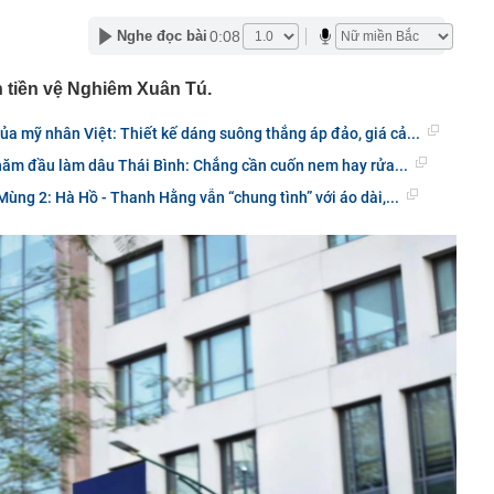
6-2027
nh thép lỗ lũy kế hơn 3.800 tỷ, khoản phải trả nhóm Vin
0:08
Nghe đọc bài
1.424 tỷ đồng
nữa, chứng khoán Việt Nam đón một thông tin quan
 tiền vệ Nghiêm Xuân Tú.
ên 29 cổ phiếu có thể đón dòng vốn tỷ USD sau nâng hạng
của mỹ nhân Việt: Thiết kế dáng suông thắng áp đảo, giá cả...
yên bố áp thuế 20% với tài sản uỷ thác ở nước ngoài,
năm đầu làm dâu Thái Bình: Chẳng cần cuốn nem hay rửa...
 'nháo nhào' tìm cách nộp tiền
Mùng 2: Hà Hồ - Thanh Hằng vẫn “chung tình” với áo dài,...
OSE "bốc đầu" kịch trần 5 phiên liên tiếp sau khi báo lãi
thu hơn 9.200 tỷ đồng trong nửa cuối năm 2026: Động lực
tên 6 doanh nghiệp tăng trưởng, định giá hợp lý
lớn từ cho vay, vì đâu Vietcombank có khoản lãi 2.900 tỷ
nắm trọn toà tháp 35 tầng đắc địa hàng đầu phường Sài
ó quỹ phúc lợi 174 tỷ đồng cho gần 1.700 nhân viên:
 tháng tuổi, miễn học phí, hỗ trợ nửa tiền ăn
 vàng” của MWG có thể mở hơn 1.000 cửa hàng trong
nhuận nhiều khả năng vượt kế hoạch