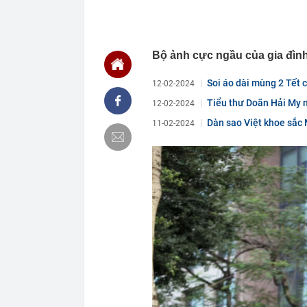
USD năm 202
00:04
Cựu vương ngà
tăng từ 0 lên 
00:04
Đúng 15 ngày 
Bộ ảnh cực ngầu của gia đình
trọng
00:03
Vietcap gọi t
Soi áo dài mùng 2 Tết 
12-02-2024
00:03
Trung Quốc tu
Tiểu thư Doãn Hải My 
12-02-2024
giới siêu giàu
Dàn sao Việt khoe sắc 
00:02
Một cổ phiếu H
11-02-2024
quý 2 đột biến
00:02
Vinpearl cần 
đến từ đâu?
00:02
Agriseco gọi 
00:01
Không chỉ lãi 
ngay sau khi 
Gòn?
00:01
Công ty may c
Nhận trẻ từ 12
00:01
“Gà đẻ trứng
năm nay, lợi 