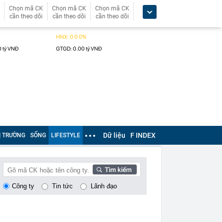
Chọn mã CK
Chọn mã CK
Chọn mã CK
cần theo dõi
cần theo dõi
cần theo dõi
Dữ liệu
F INDEX
Ị TRƯỜNG
SỐNG
LIFESTYLE
Công ty
Tin tức
Lãnh đạo