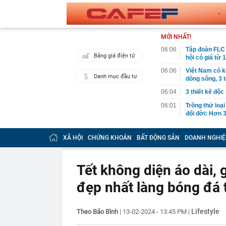
MỚI NHẤT!
06:06
Tập đoàn FLC 
Bảng giá điện tử
hội có giá từ 
06:06
Việt Nam có k
Danh mục đầu tư
dòng sông, 3 
06:04
3 thiết kế độc
06:01
Trồng thử loại
đổi đời: Hơn 
05:34
Vì sao ăn ch
XÃ HỘI
CHỨNG KHOÁN
BẤT ĐỘNG SẢN
DOANH NGHIỆ
00:40
Việt Nam có 1
năm: Từng chi 
nước, được tạ
Tết không diện áo dài, g
00:37
Việt Nam có đ
quyên đẹp bậc
đẹp nhất làng bóng đá 
00:27
Khởi tố 7 cán
00:26
Chữ ký của nữ
Lifestyle
Theo Bảo Bình
|
13-02-2024 - 13:45 PM
|
00:07
Honda lỗ 10 t