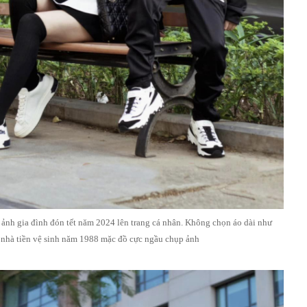
nh gia đình đón tết năm 2024 lên trang cá nhân. Không chọn áo dài như
, nhà tiền vệ sinh năm 1988 mặc đồ cực ngầu chụp ảnh