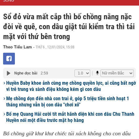
SỐNG
Sổ đỏ vừa mất cắp thì bố chồng nằng nặc
đòi về quê, con dâu giật túi kiểm tra thì tái
mặt với thứ bên trong
THỨ 6 , 12/01/2024, 15:08
Theo Tiểu Lam
-
Nghe đọc bài
2:59
Huyền Baby khoe ảnh cùng mẹ chồng quyền lực, ai cũng bất ngờ
vì trẻ trung và sành điệu không kém gì con dâu
Mẹ chồng dọn đến nhà con trai ở, góp 5 triệu tiền sinh hoạt 1
tháng nhưng vẫn bị con dâu "chơi xỏ"
Bố mẹ Quang Hải cười tít mắt hãnh diện khi con dâu Chu Thanh
Huyền nói một điều trước mặt họ hàng
Bố chồng giữ khư khư chiếc túi xách không cho con dâu