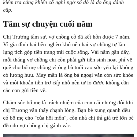
kiểm tra càng khiến cô nghi ngờ sổ đỏ là do ông đánh
cắp.
Tâm sự chuyện cuối năm
Chị Trương tâm sự, vợ chồng cô đã kết hôn được 7 năm.
Vì gia đình hai bên nghèo khó nên hai vợ chồng tự làm
lụng tích góp tiền trang trải cuộc sống. Vài năm gần đây,
mỗi tháng vợ chồng chị còn phải gửi tiền sinh hoạt phí về
quê cho bố mẹ chồng vì ông bà tuổi cao sức yếu lại không
có lương hưu. May mắn là ông bà ngoại vẫn còn sức khỏe
và một khoản tiền trợ cấp nhỏ nên tự lo được không cần
các con gửi tiền về.
Chăm sóc bố mẹ là trách nhiệm của con cái nhưng đôi khi
chị Trương vẫn thấy chạnh lòng. Bạn bè xung quanh đều
có bố mẹ cho "của hồi môn", còn nhà chị thì già trẻ lớn bé
đều do vợ chồng chị gánh vác.