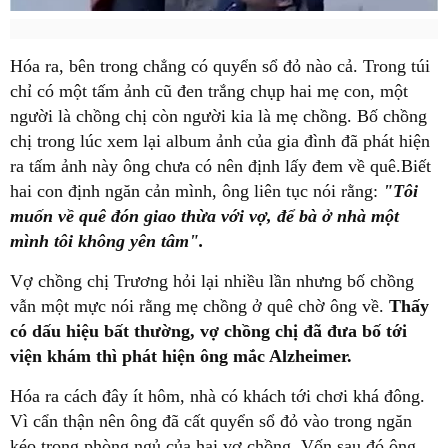
Hóa ra, bên trong chẳng có quyển sổ đỏ nào cả. Trong túi
chỉ có một tấm ảnh cũ đen trắng chụp hai mẹ con, một
người là chồng chị còn người kia là mẹ chồng. Bố chồng
chị trong lúc xem lại album ảnh của gia đình đã phát hiện
ra tấm ảnh này ông chưa có nên định lấy đem về quê.Biết
hai con định ngăn cản mình, ông liên tục nói rằng:
"Tôi
muốn về quê đón giao thừa với vợ, để bà ở nhà một
mình tôi không yên tâm".
Vợ chồng chị Trương hỏi lại nhiều lần nhưng bố chồng
vẫn một mực nói rằng mẹ chồng ở quê chờ ông về.
Thấy
có dấu hiệu bất thường, vợ chồng chị đã đưa bố tới
viện khám thì phát hiện ông mắc Alzheimer.
Hóa ra cách đây ít hôm, nhà có khách tới chơi khá đông.
Vì cẩn thận nên ông đã cất quyển sổ đỏ vào trong ngăn
kéo trong phòng ngủ của hai vợ chồng. Vốn sau đó ông