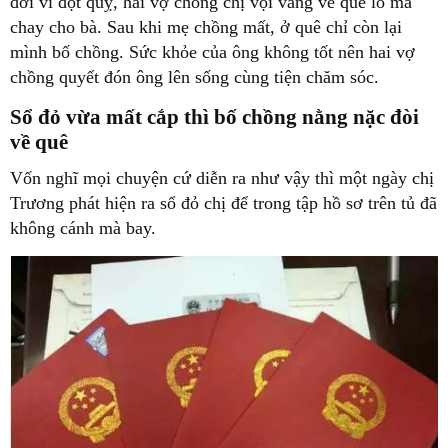
đời vì đột quỵ, hai vợ chồng chị vội vàng về quê lo ma
chay cho bà. Sau khi mẹ chồng mất, ở quê chỉ còn lại
mình bố chồng. Sức khỏe của ông không tốt nên hai vợ
chồng quyết đón ông lên sống cùng tiện chăm sóc.
Sổ đỏ vừa mất cắp thì bố chồng nằng nặc đòi
về quê
Vốn nghĩ mọi chuyện cứ diễn ra như vậy thì một ngày chị
Trương phát hiện ra sổ đỏ chị để trong tập hồ sơ trên tủ đã
không cánh mà bay.