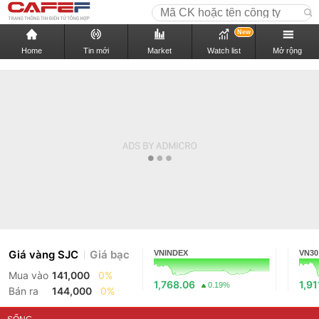
New
Home
Tin mới
Market
Watch list
Mở rộng
Giá vàng SJC
Giá bạc
VNINDEX
VN30
Mua vào
141,000
0%
1,768.06
1,91
0.19%
Bán ra
144,000
0%