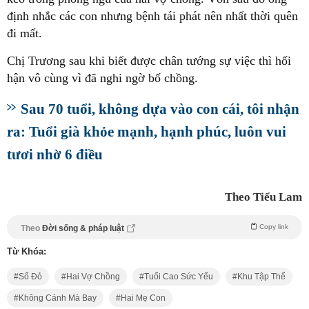
định nhắc các con nhưng bệnh tái phát nên nhất thời quên
đi mất.
Chị Trương sau khi biết được chân tướng sự việc thì hối
hận vô cùng vì đã nghi ngờ bố chồng.
Sau 70 tuổi, không dựa vào con cái, tôi nhận
ra: Tuổi già khỏe mạnh, hạnh phúc, luôn vui
tươi nhờ 6 điều
Theo Tiểu Lam
Copy link
Theo
Đời sống & pháp luật
Từ Khóa:
Sổ Đỏ
Hai Vợ Chồng
Tuổi Cao Sức Yếu
Khu Tập Thể
Không Cánh Mà Bay
Hai Mẹ Con