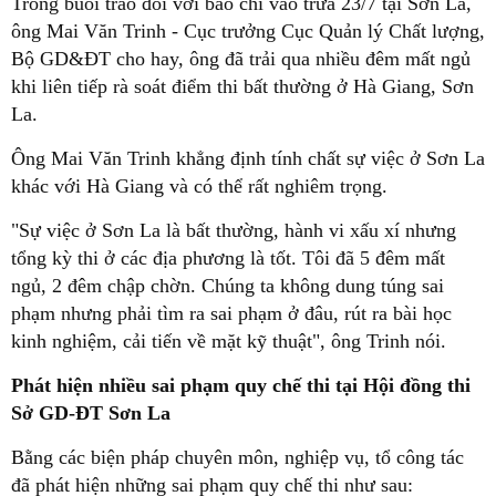
Trong buổi trao đổi với báo chí vào trưa 23/7 tại Sơn La,
ông Mai Văn Trinh - Cục trưởng Cục Quản lý Chất lượng,
Bộ GD&ĐT cho hay, ông đã trải qua nhiều đêm mất ngủ
khi liên tiếp rà soát điểm thi bất thường ở Hà Giang, Sơn
La.
Ông Mai Văn Trinh khẳng định tính chất sự việc ở Sơn La
khác với Hà Giang và có thể rất nghiêm trọng.
"Sự việc ở Sơn La là bất thường, hành vi xấu xí nhưng
tổng kỳ thi ở các địa phương là tốt. Tôi đã 5 đêm mất
ngủ, 2 đêm chập chờn. Chúng ta không dung túng sai
phạm nhưng phải tìm ra sai phạm ở đâu, rút ra bài học
kinh nghiệm, cải tiến về mặt kỹ thuật", ông Trinh nói.
Phát hiện nhiều sai phạm quy chế thi tại Hội đồng thi
Sở GD-ĐT Sơn La
Bằng các biện pháp chuyên môn, nghiệp vụ, tổ công tác
đã phát hiện những sai phạm quy chế thi như sau: