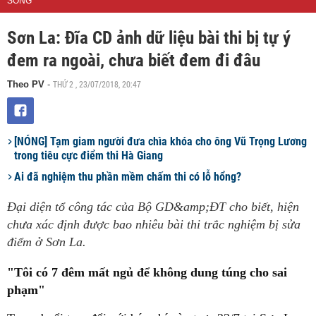
SỐNG
Sơn La: Đĩa CD ảnh dữ liệu bài thi bị tự ý
đem ra ngoài, chưa biết đem đi đâu
THỨ 2 , 23/07/2018, 20:47
Theo PV
-
[NÓNG] Tạm giam người đưa chìa khóa cho ông Vũ Trọng Lương
trong tiêu cực điểm thi Hà Giang
Ai đã nghiệm thu phần mềm chấm thi có lỗ hổng?
Đại diện tổ công tác của Bộ GD&amp;ĐT cho biết, hiện
chưa xác định được bao nhiêu bài thi trắc nghiệm bị sửa
điểm ở Sơn La.
"Tôi có 7 đêm mất ngủ để không dung túng cho sai
phạm"