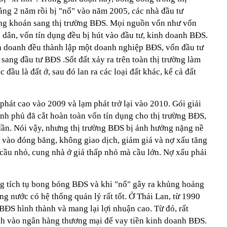
ảng 2 năm rồi bị "nổ" vào năm 2005, các nhà đầu tư
ứng khoán sang thị trường BĐS. Mọi nguồn vốn như vốn
 dân, vốn tín dụng đều bị hút vào đầu tư, kinh doanh BĐS.
h doanh đều thành lập một doanh nghiệp BĐS, vốn đầu tư
sang đầu tư BĐS .Sốt đất xảy ra trên toàn thị trường làm
c đầu là đất ở, sau đó lan ra các loại đất khác, kể cả đất
 phát cao vào 2009 và lạm phát trở lại vào 2010. Gói giải
nh phủ đã cắt hoàn toàn vốn tín dụng cho thị trường BĐS,
ần. Nói vậy, nhưng thị trường BĐS bị ảnh hưởng nặng nề
i vào đóng băng, không giao dịch, giảm giá và nợ xấu tăng
cầu nhỏ, cung nhà ở giá thấp nhỏ mà cầu lớn. Nợ xấu phải
ạng tích tụ bong bóng BĐS và khi "nổ" gây ra khủng hoảng
ững nước có hệ thống quản lý rất tốt. Ở Thái Lan, từ 1990
BĐS hình thành và mang lại lợi nhuận cao. Từ đó, rất
nh vào ngân hàng thương mại để vay tiền kinh doanh BĐS.