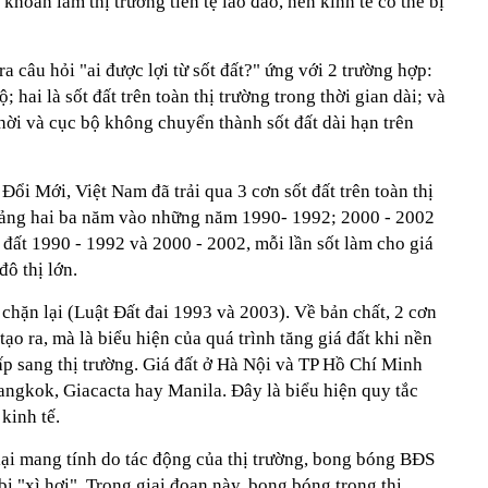
 khoản làm thị trường tiền tệ lao đao, nền kinh tế có thể bị
a câu hỏi "ai được lợi từ sốt đất?" ứng với 2 trường hợp:
ộ; hai là sốt đất trên toàn thị trường trong thời gian dài; và
thời và cục bộ không chuyển thành sốt đất dài hạn trên
Đổi Mới, Việt Nam đã trải qua 3 cơn sốt đất trên toàn thị
oảng hai ba năm vào những năm 1990- 1992; 2000 - 2002
 đất 1990 - 1992 và 2000 - 2002, mỗi lần sốt làm cho giá
đô thị lớn.
 chặn lại (Luật Đất đai 1993 và 2003). Về bản chất, 2 cơn
tạo ra, mà là biểu hiện của quá trình tăng giá đất khi nền
ấp sang thị trường. Giá đất ở Hà Nội và TP Hồ Chí Minh
ngkok, Giacacta hay Manila. Đây là biểu hiện quy tắc
kinh tế.
lại mang tính do tác động của thị trường, bong bóng BĐS
bị "xì hơi". Trong giai đoạn này, bong bóng trong thị