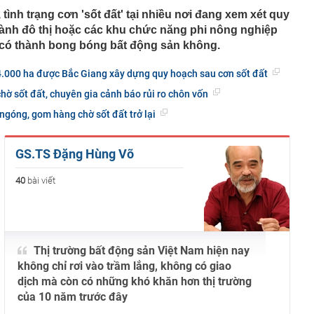
 tình trạng cơn 'sốt đất' tại nhiều nơi đang xem xét quy
ành đô thị hoặc các khu chức năng phi nông nghiệp
ệu có thành bong bóng bất động sản không.
 4.000 ha được Bắc Giang xây dựng quy hoạch sau cơn sốt đất
ờ sốt đất, chuyên gia cảnh báo rủi ro chôn vốn
góng, gom hàng chờ sốt đất trở lại
GS.TS Đặng Hùng Võ
40
bài viết
Thị trường bất động sản Việt Nam hiện nay
không chỉ rơi vào trầm lắng, không có giao
dịch mà còn có những khó khăn hơn thị trường
của 10 năm trước đây