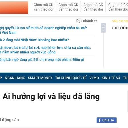
Chọn mã CK
Chọn mã CK
Chọn mã CK
Chọn mã CK
cần theo dõi
cần theo dõi
cần theo dõi
cần theo dõi
Đọc nhanh >>
ị quyết 10 tạo niềm tin để doanh nghiệp châu Âu mở
ại Việt Nam
hà 2 tầng mái Nhật 90m² khoảng bao nhiêu?
t được bé trai bị bỏ rơi, nuôi khôn lớn, chia cả căn nhà:
4 năm khiến nhiều người xúc động
ng bất ngờ tăng giá 5% chỉ trong một phiên: Điều gì
ng án NGHỈ TẾT NGUYÊN ĐÁN ĐINH MÙI, NGHỈ LỄ
 2027
P
NGÂN HÀNG
SMART MONEY
TÀI CHÍNH QUỐC TẾ
VĨ MÔ
KINH TẾ SỐ
TH
vực, thu giữ 266 hiện vật vàng trị giá hơn 26 tỷ đồng do
ồng phát hiện khi thay sàn nhà
 Ai hưởng lợi và liệu đã lắng
hông thể thay thế trong Doraemon
l bị huỷ tư cách công ty đại chúng
từ chức, 'công thần' lâu năm rời tập đoàn thành lập
 Cuộc đại tháo chạy nhân tài tại Google
t động sản
Chia sẻ
ếc iPhone cũ được cho là “đáng mua nhất” hiện nay