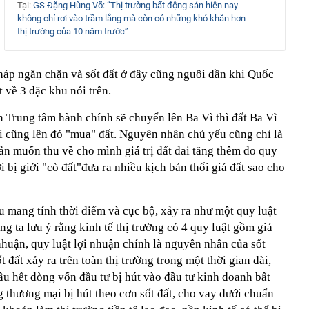
Tại:
GS Đặng Hùng Võ: “Thị trường bất động sản hiện nay
không chỉ rơi vào trầm lắng mà còn có những khó khăn hơn
thị trường của 10 năm trước”
pháp ngăn chặn và sốt đất ở đây cũng nguôi dần khi Quốc
 về 3 đặc khu nói trên.
n Trung tâm hành chính sẽ chuyển lên Ba Vì thì đất Ba Vì
i cũng lên đó "mua" đất. Nguyên nhân chủ yếu cũng chỉ là
ản muốn thu về cho mình giá trị đất đai tăng thêm do quy
i bị giới "cò đất"đưa ra nhiều kịch bản thổi giá đất sao cho
u mang tính thời điểm và cục bộ, xảy ra như một quy luật
g ta lưu ý rằng kinh tế thị trường có 4 quy luật gồm giá
 nhuận, quy luật lợi nhuận chính là nguyên nhân của sốt
t đất xảy ra trên toàn thị trường trong một thời gian dài,
u hết dòng vốn đầu tư bị hút vào đầu tư kinh doanh bất
 thương mại bị hút theo cơn sốt đất, cho vay dưới chuẩn