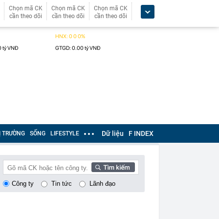
Chọn mã CK
Chọn mã CK
Chọn mã CK
cần theo dõi
cần theo dõi
cần theo dõi
Dữ liệu
F INDEX
Ị TRƯỜNG
SỐNG
LIFESTYLE
Công ty
Tin tức
Lãnh đạo