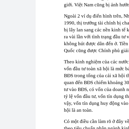
giới. Việt Nam cũng bị ảnh hưở
Ngoài 2 ví dụ điển hình trên, 
1990, thị trưởng tài chính bị c
bị lây lan sang các nền kinh t
ra vài lần với tình trạng đầu t
không hút được dân đến ở. Tiền 
Quốc cũng được Chính phủ giải 
Theo kinh nghiệm của các nước,
vốn đầu tư toàn xã hội là mức bả
BĐS trong tổng của cải xã hội 
quan đến BĐS chiếm khoảng 30%
tư vào BĐS, có vốn của doanh n
tỷ lệ vốn đầu tư, vốn tín dụng
vậy, vốn tín dụng huy động và
hội là an toàn.
Có một điều cần làm rõ ở đây về
theo tiêu chuẩn phân ngành kinh