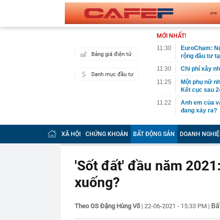
MỚI NHẤT!
11:30
EuroCham: Ngh
Bảng giá điện tử
rộng đầu tư t
11:30
Chi phí xây n
Danh mục đầu tư
11:25
Một phụ nữ nhặ
Kết cục sau 2
11:22
Anh em của và
đang xảy ra?
11:22
Đề xuất phươ
QUỐC KHÁNH
XÃ HỘI
CHỨNG KHOÁN
BẤT ĐỘNG SẢN
DOANH NGHIỆ
11:21
Phong tỏa khu 
một cặp vợ ch
'Sốt đất' đầu năm 2021:
11:18
Lý do Suneo k
xuống?
11:16
Bamboo Capita
11:13
CEO DeepMind 
startup riêng:
Bấ
Theo GS Đặng Hùng Võ
|
22-06-2021 - 15:33 PM
|
11:12
Bất ngờ 3 chi