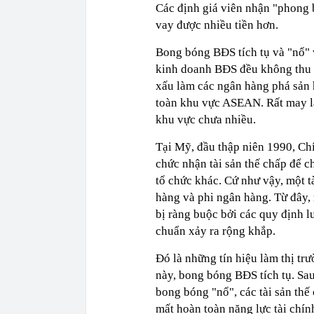
Các định giá viên nhận "phong b
vay được nhiều tiền hơn.
Bong bóng BĐS tích tụ và "nổ"
kinh doanh BĐS đều không thu lạ
xấu làm các ngân hàng phá sản hà
toàn khu vực ASEAN. Rất may là
khu vực chưa nhiều.
Tại Mỹ, đầu thập niên 1990, Chí
chức nhận tài sản thế chấp để c
tổ chức khác. Cứ như vậy, một t
hàng và phi ngân hàng. Từ đây,
bị ràng buộc bởi các quy định l
chuẩn xảy ra rộng khắp.
Đó là những tín hiệu làm thị t
này, bong bóng BĐS tích tụ. Sau
bong bóng "nổ", các tài sản thế
mất hoàn toàn năng lực tài chính