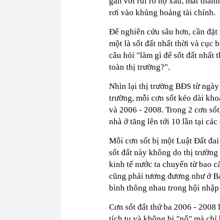
gắn với rủi ro nợ xấu, mất thanh
rơi vào khủng hoảng tài chính.
Để nghiên cứu sâu hơn, cần đặt r
một là sốt đất nhất thời và cục b
câu hỏi "làm gì để sốt đất nhất 
toàn thị trường?".
Nhìn lại thị trường BĐS từ ngày 
trường, mỗi cơn sốt kéo dài kh
và 2006 - 2008. Trong 2 cơn sốt
nhà ở tăng lên tới 10 lần tại các 
Mỗi cơn sốt bị một Luật Đất đai
sốt đất này không do thị trường 
kinh tế nước ta chuyển từ bao c
cũng phải tương đương như ở Ba
bình thông nhau trong hội nhập 
Cơn sốt đất thứ ba 2006 - 2008 
tích tụ và không bị "nổ" mà chỉ 