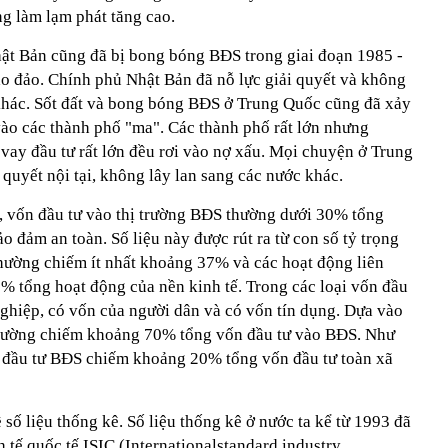
ng làm lạm phát tăng cao.
Nhật Bản cũng đã bị bong bóng BĐS trong giai đoạn 1985 -
hao đảo. Chính phủ Nhật Bản đã nỗ lực giải quyết và không
ế khác. Sốt đất và bong bóng BĐS ở Trung Quốc cũng đã xảy
ư vào các thành phố "ma". Các thành phố rất lớn nhưng
vay đầu tư rất lớn đều rơi vào nợ xấu. Mọi chuyện ở Trung
quyết nội tại, không lây lan sang các nước khác.
 vốn đầu tư vào thị trường BĐS thường dưới 30% tổng
o đảm an toàn. Số liệu này được rút ra từ con số tỷ trọng
thường chiếm ít nhất khoảng 37% và các hoạt động liên
 tổng hoạt động của nền kinh tế. Trong các loại vốn đầu
ghiệp, có vốn của người dân và có vốn tín dụng. Dựa vào
 thường chiếm khoảng 70% tổng vốn đầu tư vào BĐS. Như
o đầu tư BĐS chiếm khoảng 20% tổng vốn đầu tư toàn xã
 số liệu thống kê. Số liệu thống kê ở nước ta kể từ 1993 đã
 tế quốc tế ISIC (Internationalstandard industry