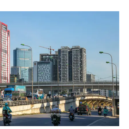
quả lâu năm nói thẳng: 4 loại quả này rẻ mấy cũng đừng
i bán còn ngại ăn
00 tỷ đồng tiền mặt cùng 74 kg vàng thỏi tại một căn nhà
a Putin bất ngờ cải tổ hàng ngũ chỉ huy quân đội
i xem xét thành lập thành phố Quảng Ninh và thành phố
8 là mùa thu, hãy nhớ ăn 2 món từ "2 loại rau vàng", nếu
phải đợi đến năm sau!
 đại hội đồng cổ đông bất thường
xuất hơn 288 nghìn tỷ làm đường Vành đai 5 - Vùng Thủ
 phương
tự trả lời trước khi mua vàng
àm đường hầm Tam Đảo gần 5.800 tỷ đồng
ng trường dự án nâng cấp sân bay Cà Mau