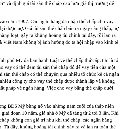
ì" và định giá tài sản thế chấp cao hơn giá thị trường để
 vào năm 1997. Các ngân hàng đã nhận thế chấp cho vay
i được nợ. Giá tài sản thế chấp bán ra ngày càng thấp, nợ
ng loạt, gây ra khủng hoảng tài chính tại đây, rồi lan ra
 Việt Nam không bị ảnh hưởng do ta hội nhập vào kinh tế
nh phủ Mỹ đã ban hành Luật về thế chấp thứ cấp, tức là tổ
ho vay có thể đem tài sản thế chấp đó để vay tiền của một
ài sản thế chấp có thể chuyển qua nhiều tổ chức kể cả ngân
 nhiều công ty cho vay thế chấp được thành lập và không
uật pháp về ngân hàng. Việc cho vay bằng thế chấp dưới
rường BĐS Mỹ bùng nổ vào những năm cuối của thập niên
 giai đoạn 10 năm, giá nhà ở Mỹ đã tăng từ 2 tới 3 lần. Khi
 chấp không còn giá trị như khi thế chấp, các ngân hàng
. Từ đây, khủng hoảng tài chính xảy ra và lan ra toàn thế