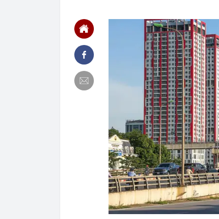
11:12
Chủ hàng hoa 
mua, đến ngườ
11:11
Tịch thu gần 7
sang trọng
11:08
Tổng thống Ng
11:07
Trình Quốc hộ
Bắc Ninh
11:03
Ngày 7 tháng 
không bạn sẽ 
11:02
PNJ triệu tập
11:00
Chính phủ đề 
đô qua 7 địa
11:00
7 câu hỏi nên 
11:00
Thống nhất l
10:58
Bên trong cô